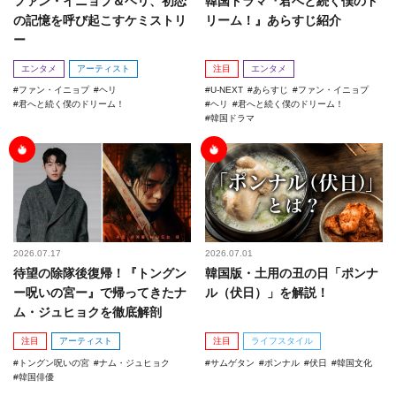
ファン・イニョプ＆ヘリ、初恋
韓国ドラマ『君へと続く僕のド
の記憶を呼び起こすケミストリ
リーム！』あらすじ紹介
ー
エンタメ
アーティスト
注目
エンタメ
ファン・イニョプ
ヘリ
U-NEXT
あらすじ
ファン・イニョプ
君へと続く僕のドリーム！
ヘリ
君へと続く僕のドリーム！
韓国ドラマ
2026.07.17
2026.07.01
待望の除隊後復帰！『トングン
韓国版・土用の丑の日「ポンナ
ー呪いの宮ー』で帰ってきたナ
ル（伏日）」を解説！
ム・ジュヒョクを徹底解剖
注目
アーティスト
注目
ライフスタイル
トングン呪いの宮
ナム・ジュヒョク
サムゲタン
ポンナル
伏日
韓国文化
韓国俳優