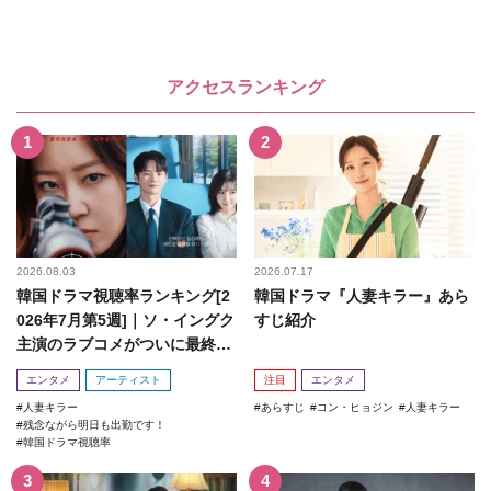
アクセスランキング
2026.08.03
2026.07.17
韓国ドラマ視聴率ランキング[2
韓国ドラマ『人妻キラー』あら
026年7月第5週]｜ソ・イングク
すじ紹介
主演のラブコメがついに最終
回！
エンタメ
アーティスト
注目
エンタメ
人妻キラー
あらすじ
コン・ヒョジン
人妻キラー
残念ながら明日も出勤です！
韓国ドラマ視聴率