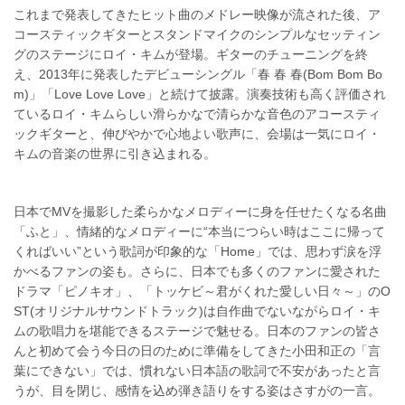
これまで発表してきたヒット曲のメドレー映像が流された後、ア
コースティックギターとスタンドマイクのシンプルなセッティン
グのステージにロイ・キムが登場。ギターのチューニングを終
え、2013年に発表したデビューシングル「春 春 春(Bom Bom Bo
m)」「Love Love Love」と続けて披露。演奏技術も高く評価され
ているロイ・キムらしい滑らかなで清らかな音色のアコースティ
ックギターと、伸びやかで心地よい歌声に、会場は一気にロイ・
キムの音楽の世界に引き込まれる。
日本でMVを撮影した柔らかなメロディーに身を任せたくなる名曲
「ふと」、情緒的なメロディーに“本当につらい時はここに帰って
くればいい”という歌詞が印象的な「Home」では、思わず涙を浮
かべるファンの姿も。さらに、日本でも多くのファンに愛された
ドラマ「ピノキオ」、「トッケビ～君がくれた愛しい日々～」のO
ST(オリジナルサウンドトラック)は自作曲でないながらロイ・キ
ムの歌唱力を堪能できるステージで魅せる。日本のファンの皆さ
んと初めて会う今日の日のために準備をしてきた小田和正の「言
葉にできない」では、慣れない日本語の歌詞で不安があったと言
うが、目を閉じ、感情を込め弾き語りをする姿はさすがの一言。