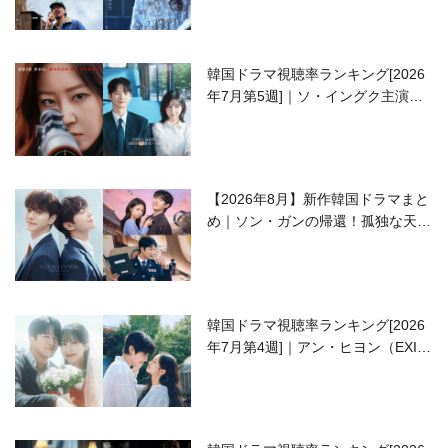
韓国ドラマ視聴率ランキング[2026
年7月第5週]｜ソ・イングク主演の
ラブコメがついに最終回！
【2026年8月】新作韓国ドラマまと
め｜ソン・ガンの帰還！孤独な天才
高校生ピアニスト役
韓国ドラマ視聴率ランキング[2026
年7月第4週]｜アン・ヒヨン（EXID
ハニ）復帰作『愛が来る』に注目！