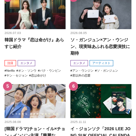
2026.07.03
2026.08.05
韓国ドラマ『恋は命がけ』あら
ソ・ガンジュン×アン・ウンジ
すじ紹介
ン、現実味あふれる恋愛演技に
期待
注目
エンタメ
エンタメ
アーティスト
Netflix
オン・ソンウ
パク・ウンビン
アン・ウンジン
ソ・ガンジュン
ヤン・セジョン
恋は命がけ
君以外の恋愛
2025.08.08
2025.11.11
[韓国ドラマ]チョン・イル×チョ
イ・ジョンソク「2026 LEE JO
ン・インソン主演『華麗な
NG SUK OFFICIAL CALENDA