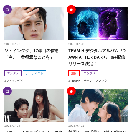
2026.07.28
2026.07.28
ソ・イングク、17年目の信念
TEAM H デジタルアルバム『D
「今、一番得意なことを」
AWN AFTER DARK』 8/4配信
リリース決定！
エンタメ
アーティスト
注目
エンタメ
ソ・イングク
TEAMH
チャン・グンソク
2026.07.24
2026.07.21