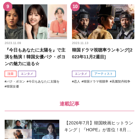
2023.11.09
2023.11.13
『今日もあなたに太陽を』で主
韓国ドラマ視聴率ランキング[2
演を熱演！韓国女優パク・ボヨ
023年11月2週目]
ンの魅力に迫る☆
注目
エンタメ
エンタメ
アーティスト
パク・ボヨン
今日もあなたに太陽を
恋人
韓国ドラマ視聴率
高麗契丹戦争
韓国女優
連載記事
【2026年7月】韓国映画ヒットラン
キング｜『HOPE』が首位！8月公
開の注目作は？