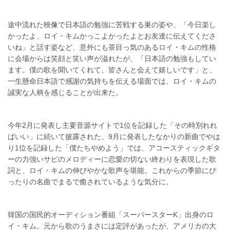
途中流れた映像で日本語の勉強に苦戦する巣の姿や、「今日楽し
かったよ、ロイ・キムかっこよかったよとお友達に伝えてくださ
いね」と話す姿など、意外にも茶目っ気のあるロイ・キムの性格
に会場からは笑顔と笑い声が溢れたが、「日本語の勉強もしてい
ます。僕の歌を聞いてくれて、皆さんと会えて嬉しいです」と、
一生懸命日本語で感謝の気持ちを伝える場面では、ロイ・キムの
誠実な人柄を感じることが出来た。
今年2月に発表し主要音源サイトで1位を記録した「その時別れれ
ばいい」に続いて披露された、9月に発表したなかりの新曲でやは
り1位を記録した「僕たちやめよう」では、アコースティックギタ
ーの力強いサビのメロディーに恋愛の切ない終わりを表現した歌
詞と、ロイ・キムの伸びやかな歌声を堪能。これからの季節にぴ
ったりの名曲でまるで癒されているような気分に。
韓国の国民的オーディション番組「スーパースターK」出身のロ
イ・キム。元から歌のうまさには定評があったが、アメリカの大