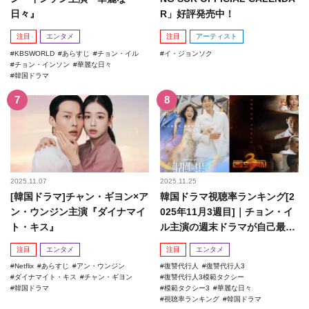
日々』
R」好評発売中！
注目
エンタメ
注目
アーティスト
KBSWORLD
あらすじ
チョン・イル
イ・ジョンソク
チョン・インソン
華麗な日々
韓国ドラマ
2025.11.07
2025.11.25
[韓国ドラマ]チャン・ギヨン×ア
韓国ドラマ視聴率ランキング[2
ン・ウンジン主演『ダイナマイ
025年11月3週目]｜チョン・イ
ト・キス』
ル主演の週末ドラマが自己最高
記録を更新！
注目
エンタメ
注目
エンタメ
Netflix
あらすじ
アン・ウンジン
復讐代行人
復讐代行人3
ダイナマイト・キス
チャン・ギヨン
復讐代行人3模範タクシー
韓国ドラマ
模範タクシー3
華麗な日々
視聴率ランキング
韓国ドラマ