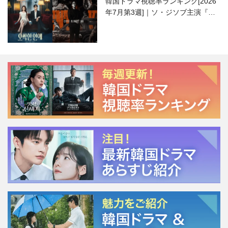
韓国ドラマ視聴率ランキング[2026
年7月第3週]｜ソ・ジソブ主演『エ
ージェント・キム』が勢い加速！