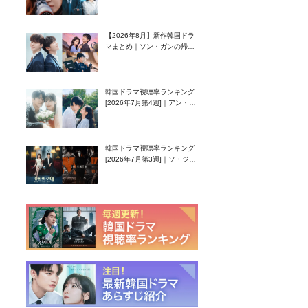
グク主演のラブコメがついに
最終回！
【2026年8月】新作韓国ドラ
マまとめ｜ソン・ガンの帰
還！孤独な天才高校生ピアニ
スト役
韓国ドラマ視聴率ランキング
[2026年7月第4週]｜アン・ヒ
ヨン（EXID ハニ）復帰作
『愛が来る』に注目！
韓国ドラマ視聴率ランキング
[2026年7月第3週]｜ソ・ジソ
ブ主演『エージェント・キ
ム』が勢い加速！