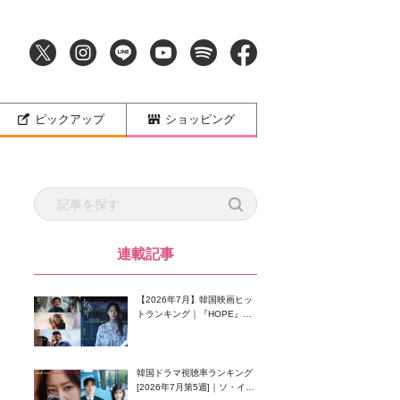
ピックアップ
ショッピング
連載記事
【2026年7月】韓国映画ヒッ
トランキング｜『HOPE』が
首位！8月公開の注目作は？
韓国ドラマ視聴率ランキング
[2026年7月第5週]｜ソ・イン