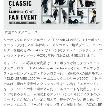
[韓国エンタメニュース]
リーボックのカジュアルライン「Reebok CLASSIC」(リーボック
クラシック)は、2018年秋冬シーズンのアジア地域ブランドアンバ
サダーを務めるWannaOne(ワナワン)のファンイベントチケットプ
レゼントキャンペーンを2018年9⽉7⽇(⾦)より開始致します。
キャンペーンの応募対象商品は、リーボックが誇るクッショニン
グテクノロジー「DMX Moving Air Technology(ディーエムエック
ス・ムービング・エア・テクノロジー)」、通称DMXの最新モデル
「DMX SERIES 1200(ディーエムエックスシリーズ1200)」。同モ
デルは、優れた安定性とクッション性を⽣み出す「エアポッド」
をミッドソールの中に埋め込んだソールユニットを使⽤し、トレ
ンドであるボリューム感のあるアッパーには90年代テイストのカ
ラーリングが配された⼀⾜。加えて、厚⼿のソールと差し⾊がア
クセントになり、リーズナブルなプライスが魅⼒的な「ROYAL BR