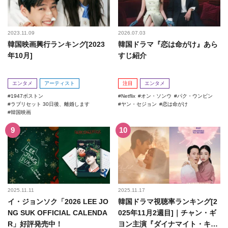
2023.11.09
2026.07.03
韓国映画興行ランキング[2023
韓国ドラマ『恋は命がけ』あら
年10月]
すじ紹介
エンタメ
アーティスト
注目
エンタメ
1947ボストン
Netflix
オン・ソンウ
パク・ウンビン
ラブリセット 30日後、離婚します
ヤン・セジョン
恋は命がけ
韓国映画
2025.11.11
2025.11.17
イ・ジョンソク「2026 LEE JO
韓国ドラマ視聴率ランキング[2
NG SUK OFFICIAL CALENDA
025年11月2週目]｜チャン・ギ
R」好評発売中！
ヨン主演『ダイナマイト・キ