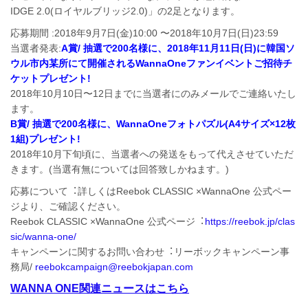
IDGE 2.0(ロイヤルブリッジ2.0)」の2⾜となります。
応募期間 :2018年9⽉7⽇(⾦)10:00 〜2018年10⽉7⽇(⽇)23:59
当選者発表:
A賞/ 抽選で200名様に、2018年11⽉11⽇(⽇)に韓国ソ
ウル市内某所にて開催されるWannaOneファンイベントご招待チ
ケットプレゼント!
2018年10⽉10⽇〜12⽇までに当選者にのみメールでご連絡いたし
ます。
B賞/ 抽選で200名様に、WannaOneフォトパズル(A4サイズ×12枚
1組)プレゼント!
2018年10⽉下旬頃に、当選者への発送をもって代えさせていただ
きます。(当選有無については回答致しかねます。)
応募について︓詳しくはReebok CLASSIC ×WannaOne 公式ペー
ジより、ご確認ください。
Reebok CLASSIC ×WannaOne 公式ページ︓
https://reebok.jp/clas
sic/wanna-one/
キャンペーンに関するお問い合わせ︓リーボックキャンペーン事
務局/
reebokcampaign@reebokjapan.com
WANNA ONE関連ニュースはこちら