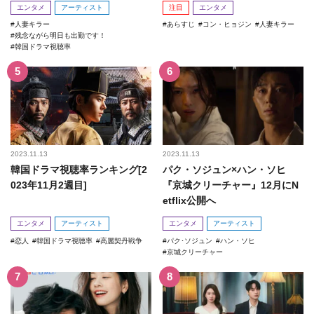
エンタメ
アーティスト
注目
エンタメ
人妻キラー
あらすじ
コン・ヒョジン
人妻キラー
残念ながら明日も出勤です！
韓国ドラマ視聴率
2023.11.13
2023.11.13
韓国ドラマ視聴率ランキング[2
パク・ソジュン×ハン・ソヒ
023年11月2週目]
『京城クリーチャー』12月にN
etflix公開へ
エンタメ
アーティスト
エンタメ
アーティスト
恋人
韓国ドラマ視聴率
高麗契丹戦争
パク･ソジュン
ハン・ソヒ
京城クリーチャー