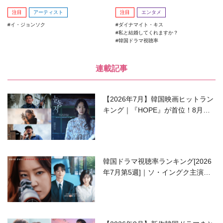
ス』がランクイン！
注目
アーティスト
注目
エンタメ
イ・ジョンソク
ダイナマイト・キス
私と結婚してくれますか？
韓国ドラマ視聴率
連載記事
【2026年7月】韓国映画ヒットラン
キング｜『HOPE』が首位！8月公
開の注目作は？
韓国ドラマ視聴率ランキング[2026
年7月第5週]｜ソ・イングク主演の
ラブコメがついに最終回！