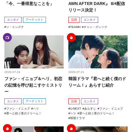
「今、一番得意なことを」
AWN AFTER DARK』 8/4配信
リリース決定！
エンタメ
アーティスト
注目
エンタメ
ソ・イングク
TEAMH
チャン・グンソク
2026.07.24
2026.07.21
ファン・イニョプ＆ヘリ、初恋
韓国ドラマ『君へと続く僕のド
の記憶を呼び起こすケミストリ
リーム！』あらすじ紹介
ー
エンタメ
アーティスト
注目
エンタメ
ファン・イニョプ
ヘリ
U-NEXT
あらすじ
ファン・イニョプ
君へと続く僕のドリーム！
ヘリ
君へと続く僕のドリーム！
韓国ドラマ