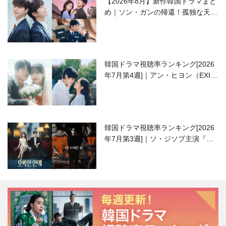
【2026年8月】新作韓国ドラマまと
め｜ソン・ガンの帰還！孤独な天才
高校生ピアニスト役
韓国ドラマ視聴率ランキング[2026
年7月第4週]｜アン・ヒヨン（EXID
ハニ）復帰作『愛が来る』に注目！
韓国ドラマ視聴率ランキング[2026
年7月第3週]｜ソ・ジソブ主演『エ
ージェント・キム』が勢い加速！