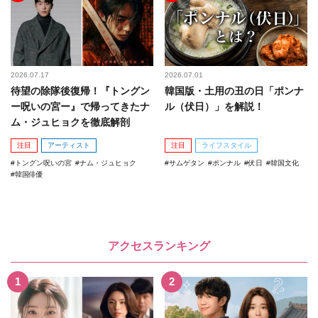
2026.07.17
2026.07.01
待望の除隊後復帰！『トングン
韓国版・土用の丑の日「ポンナ
ー呪いの宮ー』で帰ってきたナ
ル（伏日）」を解説！
ム・ジュヒョクを徹底解剖
注目
アーティスト
注目
ライフスタイル
トングン呪いの宮
ナム・ジュヒョク
サムゲタン
ポンナル
伏日
韓国文化
韓国俳優
アクセスランキング