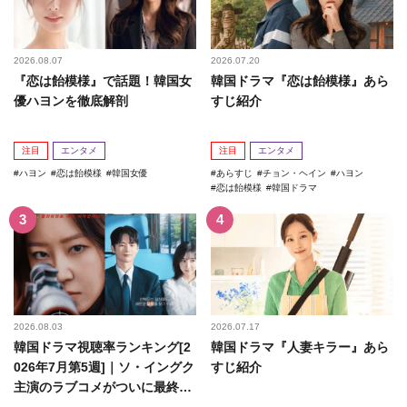
2026.08.07
2026.07.20
『恋は飴模様』で話題！韓国女
韓国ドラマ『恋は飴模様』あら
優ハヨンを徹底解剖
すじ紹介
注目
エンタメ
注目
エンタメ
ハヨン
恋は飴模様
韓国女優
あらすじ
チョン・ヘイン
ハヨン
恋は飴模様
韓国ドラマ
2026.08.03
2026.07.17
韓国ドラマ視聴率ランキング[2
韓国ドラマ『人妻キラー』あら
026年7月第5週]｜ソ・イングク
すじ紹介
主演のラブコメがついに最終
回！