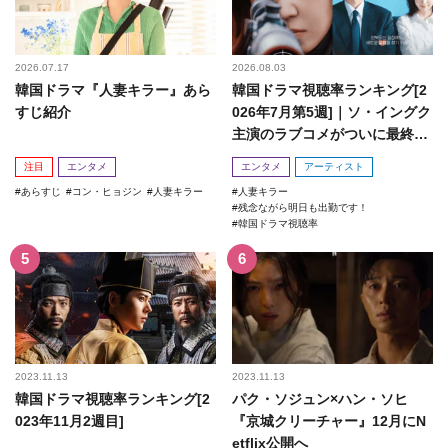
2026.07.17
2026.08.03
韓国ドラマ『人妻キラー』あら
韓国ドラマ視聴率ランキング[2
すじ紹介
026年7月第5週]｜ソ・イングク
主演のラブコメがついに最終
回！
注目
エンタメ
エンタメ
アーティスト
あらすじ
コン・ヒョジン
人妻キラー
人妻キラー
残念ながら明日も出勤です！
韓国ドラマ視聴率
2023.11.13
2023.11.13
韓国ドラマ視聴率ランキング[2
パク・ソジュン×ハン・ソヒ
023年11月2週目]
『京城クリーチャー』12月にN
etflix公開へ