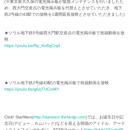
(※東京新大久保の電光掲示板が緊急メンテナンスを行いましたた
め、西大門交差点の電光掲示板を代替えとさせていただき、地下
鉄2号線の43駅での放映を1週間延長放映とさせていただきました)
★ソウル地下鉄5号線西大門駅交差点の電光掲示板で祝福動画を放
映
https://youtu.be/Rp_Kn8qCrq4
★ソウル地下鉄2号線43駅の電光掲示板で祝福動画を放映
https://youtu.be/g6zjTUCioMY
Click! StarWars(
http://starwars.thefactjp.com
)では、お誕生日や記
念日(デビュー、カムバック)などを迎える韓国のアイドル、アーテ
ィストとファンのために、STARマーケット(
http://bit.ly/2tCwXsP
)