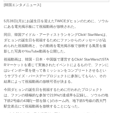
[韓国エンタメニュース]
5月28日(月)にお誕生日を迎えたTWICEダヒョンのために、ソウル
にある電光掲示板にて祝福動画が放映された。
同日、韓国アイドル・アーティストランキングClick! StarWarsは、
ダヒョンの誕生日を祝福するためにファンからのメッセージが込
められた祝福動画と、その動画を電光掲示板で放映する風景を撮
影した写真やYouTube動画を公開した。
祝福動画は、韓国・日本・中国版で運営するClick! StarWarsのSTA
Rマーケットを通じて実施されたイベントによるもので、ファンに
はレインボー星を使って各ミッションをコンプリートさせるとい
うサプライズ・バースデープロジェクトに参加してもらい、その
結果によって祝福動画の放映可否が決まる。
今回ダヒョンの誕生日を祝福するために行われたプロジェクト
は、ファンの積極的な参加で219%の達成率を記録し、ソウルの地
下鉄2号線の43駅(一部を除く)のホーム内、地下鉄5号線の西大門
駅交差点にて祝福動画を放映することになった。