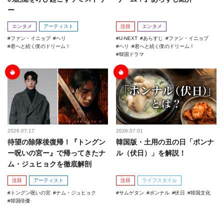
ー
エンタメ
アーティスト
注目
エンタメ
ファン・イニョプ
ヘリ
U-NEXT
あらすじ
ファン・イニョプ
君へと続く僕のドリーム！
ヘリ
君へと続く僕のドリーム！
韓国ドラマ
2026.07.17
2026.07.01
待望の除隊後復帰！『トングン
韓国版・土用の丑の日「ポンナ
ー呪いの宮ー』で帰ってきたナ
ル（伏日）」を解説！
ム・ジュヒョクを徹底解剖
注目
アーティスト
注目
ライフスタイル
トングン呪いの宮
ナム・ジュヒョク
サムゲタン
ポンナル
伏日
韓国文化
韓国俳優