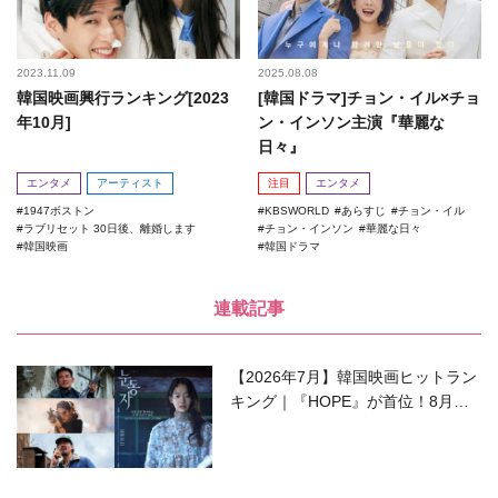
2023.11.09
2025.08.08
韓国映画興行ランキング[2023
[韓国ドラマ]チョン・イル×チョ
年10月]
ン・インソン主演『華麗な
日々』
エンタメ
アーティスト
注目
エンタメ
1947ボストン
KBSWORLD
あらすじ
チョン・イル
ラブリセット 30日後、離婚します
チョン・インソン
華麗な日々
韓国映画
韓国ドラマ
連載記事
【2026年7月】韓国映画ヒットラン
キング｜『HOPE』が首位！8月公
開の注目作は？