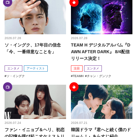
2026.07.28
2026.07.28
ソ・イングク、17年目の信念
TEAM H デジタルアルバム『D
「今、一番得意なことを」
AWN AFTER DARK』 8/4配信
リリース決定！
エンタメ
アーティスト
注目
エンタメ
ソ・イングク
TEAMH
チャン・グンソク
2026.07.24
2026.07.21
ファン・イニョプ＆ヘリ、初恋
韓国ドラマ『君へと続く僕のド
の記憶を呼び起こすケミストリ
リーム！』あらすじ紹介