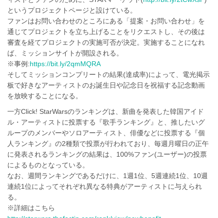
というプロジェクトページと設けている。
ファンはお問い合わせのところにある「提案・お問い合わせ」を
通じてプロジェクトを立ち上げることをリクエストし、その後は
審査を経てプロジェクトの実施可否が決定。実施することになれ
ば、ミッションサイトが開設される。
※事例:
https://bit.ly/2qmMQRA
そしてミッションコンプリートの結果(達成率)によって、電光掲示
板で好きなアーティストのお誕生日や記念日を祝福する記念動画
を放映することになる。
一方Click! StarWarsのランキングは、新曲を発表した韓国アイド
ル・アーティストに投票する『歌手ランキング』と、推したいグ
ループのメンバーやソロアーティスト、俳優などに投票する『個
人ランキング』の2種類で投票が行われており、毎週月曜日の正午
に発表されるランキングの結果は、100%ファン(ユーザー)の投票
によるものとなっている。
なお、週間ランキングであるだけに、1週1位、5週連続1位、10週
連続1位によってそれぞれ異なる特典がアーティストに与えられ
る。
※詳細はこちら