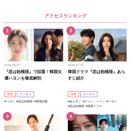
アクセスランキング
2026.08.07
2026.07.20
『恋は飴模様』で話題！韓国女
韓国ドラマ『恋は飴模様』あら
優ハヨンを徹底解剖
すじ紹介
注目
エンタメ
注目
エンタメ
ハヨン
恋は飴模様
韓国女優
あらすじ
チョン・ヘイン
ハヨン
恋は飴模様
韓国ドラマ