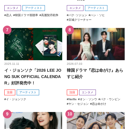
エンタメ
アーティスト
エンタメ
アーティスト
恋人
韓国ドラマ視聴率
高麗契丹戦争
パク･ソジュン
ハン・ソヒ
京城クリーチャー
2025.11.11
2026.07.03
イ・ジョンソク「2026 LEE JO
韓国ドラマ『恋は命がけ』あら
NG SUK OFFICIAL CALENDA
すじ紹介
R」好評発売中！
注目
アーティスト
注目
エンタメ
イ・ジョンソク
Netflix
オン・ソンウ
パク・ウンビン
ヤン・セジョン
恋は命がけ