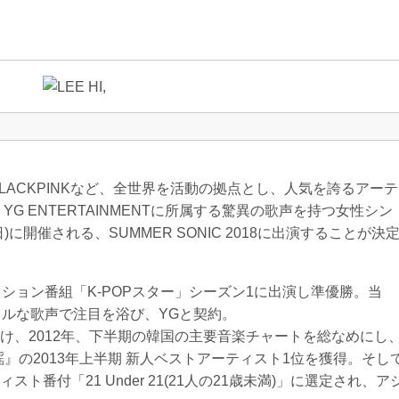
ON、BLACKPINKなど、全世界を活動の拠点とし、人気を誇るアーテ
G ENTERTAINMENTに所属する驚異の歌声を持つ女性シン
日(日)に開催される、SUMMER SONIC 2018に出演することが決
オーディション番組「K-POPスター」シーズン1に出演し準優勝。当
フルな歌声で注目を浴び、YGと契約。
け、2012年、下半期の韓国の主要音楽チャートを総なめにし
謡』の2013年上半期 新人ベストアーティスト1位を獲得。そし
番付「21 Under 21(21人の21歳未満)」に選定され、ア