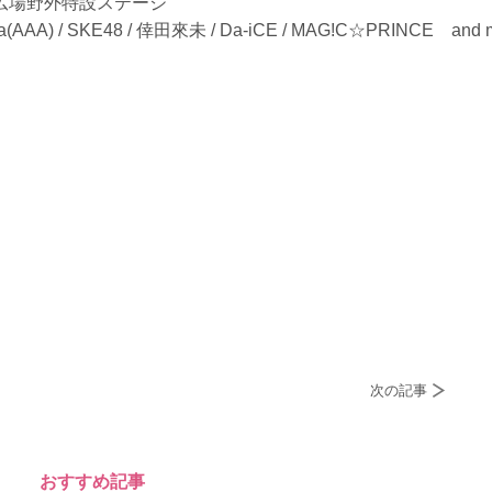
生広場野外特設ステージ
AAA) / SKE48 / 倖田來未 / Da-iCE / MAG!C☆PRINCE and 
次の記事
おすすめ記事