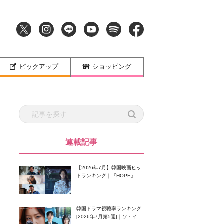
ピックアップ
ショッピング
連載記事
【2026年7月】韓国映画ヒッ
トランキング｜『HOPE』が
首位！8月公開の注目作は？
韓国ドラマ視聴率ランキング
[2026年7月第5週]｜ソ・イン