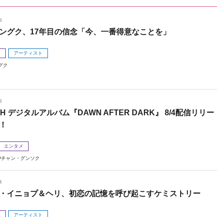
8
ングク、17年目の信念「今、一番得意なことを」
メ
アーティスト
グク
8
 H デジタルアルバム『DAWN AFTER DARK』 8/4配信リリー
！
エンタメ
チャン・グンソク
4
・イニョプ＆ヘリ、初恋の記憶を呼び起こすケミストリー
メ
アーティスト