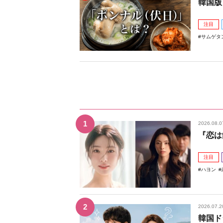
韓国版
注目
サムゲタ
2026.08.0
『恋は
注目
ハヨン
2026.07.2
韓国ド