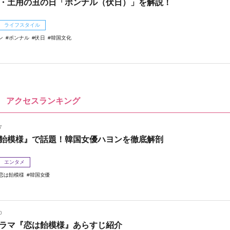
・土用の丑の日「ポンナル（伏日）」を解説！
ライフスタイル
ン
ポンナル
伏日
韓国文化
アクセスランキング
7
飴模様』で話題！韓国女優ハヨンを徹底解剖
エンタメ
恋は飴模様
韓国女優
0
ラマ『恋は飴模様』あらすじ紹介