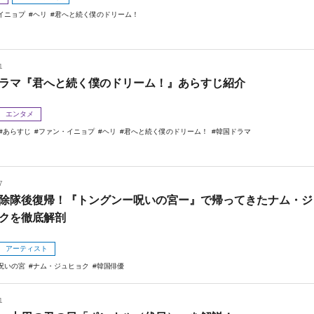
イニョプ
ヘリ
君へと続く僕のドリーム！
1
ラマ『君へと続く僕のドリーム！』あらすじ紹介
エンタメ
あらすじ
ファン・イニョプ
ヘリ
君へと続く僕のドリーム！
韓国ドラマ
7
除隊後復帰！『トングンー呪いの宮ー』で帰ってきたナム・ジ
クを徹底解剖
アーティスト
呪いの宮
ナム・ジュヒョク
韓国俳優
1