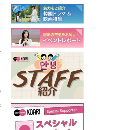
B
級
場
ェ