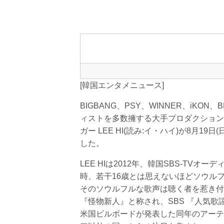
[韓国エンタメニュース]
BIGBANG、PSY、WINNER、iK
ィストを多数擁する大手プロダクション Y
ガー LEE HI(読み:イ・ハイ)が8月19
した。
LEE HIは2012年、韓国SBS-TV
時、若干16歳とは思えないほどソウル
そのソウルフルな歌声は聴く者を惹き付
『怪物新人』と称され、SBS 『人気歌
米国ビルボードが発表した同年のアーティスト