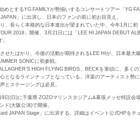
を始めとするYG FAMILYが勢揃いするコンサートツアー「YG FA
WER- IN JAPAN」に出演し、日本のファンの前に初お目見え。
り、長らく本格的な日本進出が望まれていた中、今年1月に初
TOUR 2018」開催、3月21日には「LEE HI JAPAN DEBUT AL
す。
せたばかり、今後の活動が期待されるLEE HIが、日本最大
MER SONICに初参戦。
AGHER’S HIGH FLYING BIRDS、BECKを筆頭に、多くの
心となるラインナップとなっている。洋楽のアーティスト勢に
声とステージングは必見。
(土)、19日(日)に千葉県 ZOZOマリンスタジアム&幕張メッセ特設会
ンド(大阪公演)で開催。
lboard JAPAN Stage」に出演する。詳細はイベント公式HPをチ