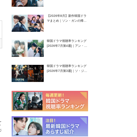
グク主演のラブコメがついに
最終回！
【2026年8月】新作韓国ドラ
マまとめ｜ソン・ガンの帰
還！孤独な天才高校生ピアニ
スト役
韓国ドラマ視聴率ランキング
[2026年7月第4週]｜アン・ヒ
ヨン（EXID ハニ）復帰作
『愛が来る』に注目！
韓国ドラマ視聴率ランキング
[2026年7月第3週]｜ソ・ジソ
ブ主演『エージェント・キ
定
ム』が勢い加速！
、
て
ジ