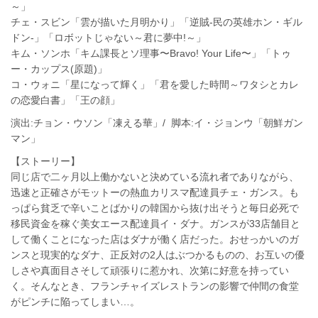
～」
チェ・スビン「雲が描いた月明かり」「逆賊-民の英雄ホン・ギル
ドン-」「ロボットじゃない～君に夢中!～」
キム・ソンホ「キム課長とソ理事〜Bravo! Your Life〜」「トゥ
ー・カップス(原題)」
コ・ウォニ「星になって輝く」「君を愛した時間～ワタシとカレ
の恋愛白書」「王の顔」
演出:チョン・ウソン「凍える華」/ 脚本:イ・ジョンウ「朝鮮ガン
マン」
【ストーリー】
同じ店で二ヶ月以上働かないと決めている流れ者でありながら、
迅速と正確さがモットーの熱血カリスマ配達員チェ・ガンス。も
っぱら貧乏で辛いことばかりの韓国から抜け出そうと毎日必死で
移民資金を稼ぐ美女エース配達員イ・ダナ。ガンスが33店舗目と
して働くことになった店はダナが働く店だった。おせっかいのガ
ンスと現実的なダナ、正反対の2人はぶつかるものの、お互いの優
しさや真面目さそして頑張りに惹かれ、次第に好意を持ってい
く。そんなとき、フランチャイズレストランの影響で仲間の食堂
がピンチに陥ってしまい…。