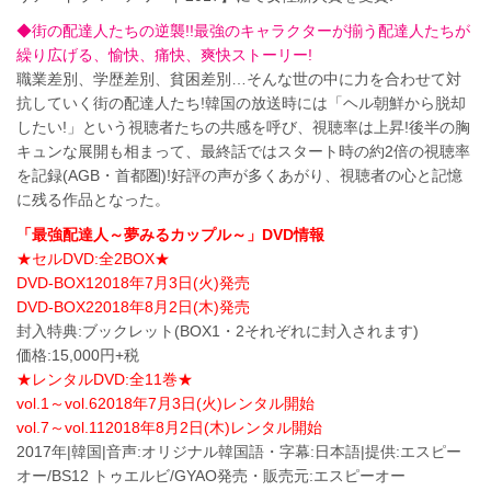
◆街の配達人たちの逆襲!!最強のキャラクターが揃う配達人たちが
繰り広げる、愉快、痛快、爽快ストーリー!
職業差別、学歴差別、貧困差別…そんな世の中に力を合わせて対
抗していく街の配達人たち!韓国の放送時には「ヘル朝鮮から脱却
したい!」という視聴者たちの共感を呼び、視聴率は上昇!後半の胸
キュンな展開も相まって、最終話ではスタート時の約2倍の視聴率
を記録(AGB・首都圏)!好評の声が多くあがり、視聴者の心と記憶
に残る作品となった。
「最強配達人～夢みるカップル～」DVD情報
★セルDVD:全2BOX★
DVD-BOX12018年7月3日(火)発売
DVD-BOX22018年8月2日(木)発売
封入特典:ブックレット(BOX1・2それぞれに封入されます)
価格:15,000円+税
★レンタルDVD:全11巻★
vol.1～vol.62018年7月3日(火)レンタル開始
vol.7～vol.112018年8月2日(木)レンタル開始
2017年|韓国|音声:オリジナル韓国語・字幕:日本語|提供:エスピー
オー/BS12 トゥエルビ/GYAO発売・販売元:エスピーオー