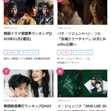
2023.11.13
2023.11.13
韓国ドラマ視聴率ランキング[2
パク・ソジュン×ハン・ソヒ
023年11月2週目]
『京城クリーチャー』12月にN
etflix公開へ
エンタメ
アーティスト
エンタメ
アーティスト
恋人
韓国ドラマ視聴率
高麗契丹戦争
パク･ソジュン
ハン・ソヒ
京城クリーチャー
2023.11.09
2025.11.11
韓国映画興行ランキング[2023
イ・ジョンソク「2026 LEE JO