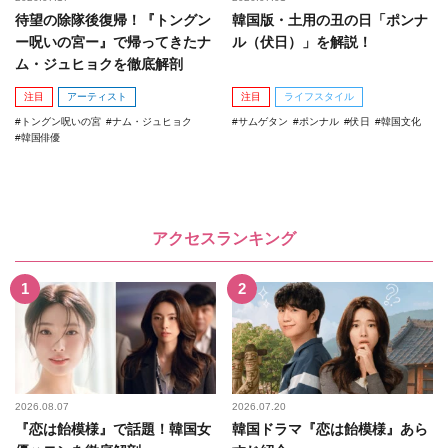
待望の除隊後復帰！『トングン
韓国版・土用の丑の日「ポンナ
ー呪いの宮ー』で帰ってきたナ
ル（伏日）」を解説！
ム・ジュヒョクを徹底解剖
注目
アーティスト
注目
ライフスタイル
トングン呪いの宮
ナム・ジュヒョク
サムゲタン
ポンナル
伏日
韓国文化
韓国俳優
アクセスランキング
2026.08.07
2026.07.20
『恋は飴模様』で話題！韓国女
韓国ドラマ『恋は飴模様』あら