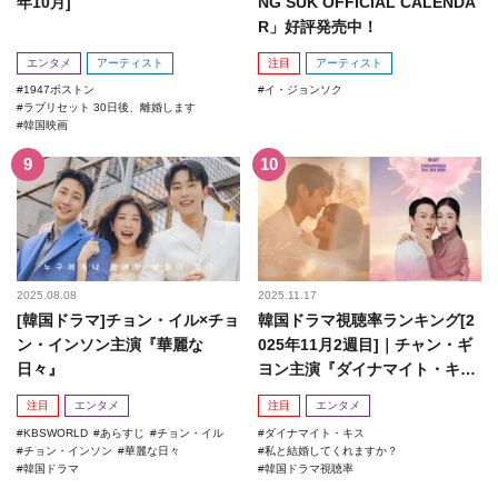
年10月]
NG SUK OFFICIAL CALENDA
R」好評発売中！
エンタメ
アーティスト
注目
アーティスト
1947ボストン
イ・ジョンソク
ラブリセット 30日後、離婚します
韓国映画
2025.08.08
2025.11.17
[韓国ドラマ]チョン・イル×チョ
韓国ドラマ視聴率ランキング[2
ン・インソン主演『華麗な
025年11月2週目]｜チャン・ギ
日々』
ヨン主演『ダイナマイト・キ
ス』がランクイン！
注目
エンタメ
注目
エンタメ
KBSWORLD
あらすじ
チョン・イル
ダイナマイト・キス
チョン・インソン
華麗な日々
私と結婚してくれますか？
韓国ドラマ
韓国ドラマ視聴率