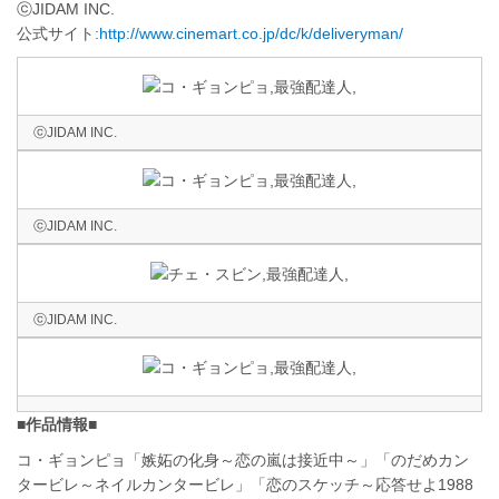
ⓒJIDAM INC.
公式サイト:
http://www.cinemart.co.jp/dc/k/deliveryman/
ⓒJIDAM INC.
ⓒJIDAM INC.
ⓒJIDAM INC.
■作品情報■
コ・ギョンピョ「嫉妬の化身～恋の嵐は接近中～」「のだめカン
タービレ～ネイルカンタービレ」「恋のスケッチ～応答せよ1988