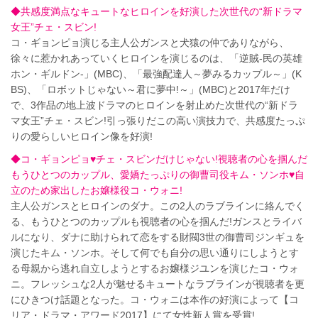
◆共感度満点なキュートなヒロインを好演した次世代の“新ドラマ
女王”チェ・スビン!
コ・ギョンピョ演じる主人公ガンスと犬猿の仲でありながら、
徐々に惹かれあっていくヒロインを演じるのは、「逆賊-民の英雄
ホン・ギルドン-」(MBC)、「最強配達人～夢みるカップル～」(K
BS)、「ロボットじゃない～君に夢中!～」(MBC)と2017年だけ
で、3作品の地上波ドラマのヒロインを射止めた次世代の“新ドラ
マ女王”チェ・スビン!引っ張りだこの高い演技力で、共感度たっぷ
りの愛らしいヒロイン像を好演!
◆コ・ギョンピョ♥チェ・スビンだけじゃない!視聴者の心を掴んだ
もうひとつのカップル、愛嬌たっぷりの御曹司役キム・ソンホ♥自
立のため家出したお嬢様役コ・ウォニ!
主人公ガンスとヒロインのダナ。この2人のラブラインに絡んでく
る、もうひとつのカップルも視聴者の心を掴んだ!ガンスとライバ
ルになり、ダナに助けられて恋をする財閥3世の御曹司ジンギュを
演じたキム・ソンホ。そして何でも自分の思い通りにしようとす
る母親から逃れ自立しようとするお嬢様ジユンを演じたコ・ウォ
ニ。フレッシュな2人が魅せるキュートなラブラインが視聴者を更
にひきつけ話題となった。コ・ウォニは本作の好演によって【コ
リア・ドラマ・アワード2017】にて女性新人賞を受賞!