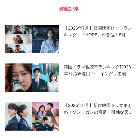
連載記事
【2026年7月】韓国映画ヒットラン
キング｜『HOPE』が首位！8月公
開の注目作は？
韓国ドラマ視聴率ランキング[2026
年7月第5週]｜ソ・イングク主演の
ラブコメがついに最終回！
【2026年8月】新作韓国ドラマまと
め｜ソン・ガンの帰還！孤独な天才
高校生ピアニスト役