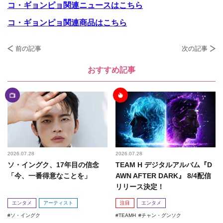
コ・ギョンピョ関連ニュースはこちら
コ・ギョンピョ関連商品はこちら
前の記事
次の記事
おすすめ記事
2026.07.28
2026.07.28
ソ・イングク、17年目の信念
TEAM H デジタルアルバム『D
「今、一番得意なことを」
AWN AFTER DARK』 8/4配信
リリース決定！
エンタメ
アーティスト
注目
エンタメ
ソ・イングク
TEAMH
チャン・グンソク