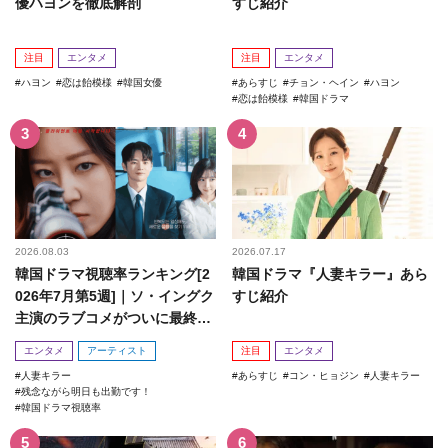
優ハヨンを徹底解剖
すじ紹介
注目
エンタメ
注目
エンタメ
ハヨン
恋は飴模様
韓国女優
あらすじ
チョン・ヘイン
ハヨン
恋は飴模様
韓国ドラマ
2026.08.03
2026.07.17
韓国ドラマ視聴率ランキング[2
韓国ドラマ『人妻キラー』あら
026年7月第5週]｜ソ・イングク
すじ紹介
主演のラブコメがついに最終
回！
エンタメ
アーティスト
注目
エンタメ
人妻キラー
あらすじ
コン・ヒョジン
人妻キラー
残念ながら明日も出勤です！
韓国ドラマ視聴率