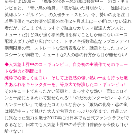
応答せよ1988～」「嫉妬の化身～恋の嵐は接近中～」のコ・ギョ
ンピョと、「青い鳥の輪舞」「雲が描いた月明かり」「逆賊-民の
英雄ホン・ギルドン-」の女優チェ・スビン。今、勢いのある注目
若手俳優たちの共演で話題の本作!2ヶ月以上は一か所にいない流れ
者だが、どこまでもまっすぐで熱血なカリスマ配達人ガンスと、
キュートだけど気が強く移民費用を稼ぐことしか頭にないエース
配達人ダナが繰り広げていく、トキメキ指数満点なラブコメディ!
期間限定の恋、ストレートな愛情表現など、話題となったロマン
スシーンが満載で、キュートな2人の恋の行方から目が離せない!
◆人気急上昇中のコ・ギョンピョ、自身初の主演作でそのキュー
トな魅力が満開に!!
純粋で心優しく面白い、そして正義感の強い熱い一面も持った魅
力あふれるキャラクターを、等身大で好演したコ・ギョンピョ!
そのキュートであったかい笑顔と、まっすぐな熱い一面にヒロイ
ンと一緒にときめいて魅せられる!!「のだめカンタービレ～ネイル
カンタービレ」で魅せたコミカルな姿から「嫉妬の化身～恋の嵐
は接近中～」で魅せた大人で包容力たっぷりの姿まで、作品ごと
に異なった魅力を魅せ2017年には日本でも公式ファンクラブがで
きるなど、日本でも人気急上昇中の若手注目俳優から今後も目が
離せない!