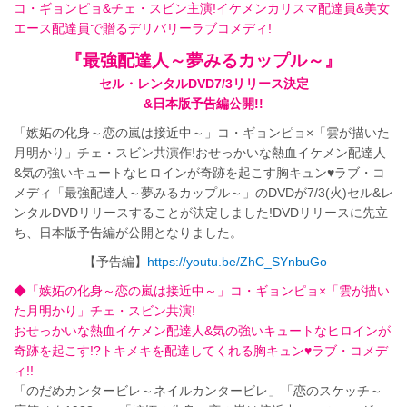
コ・ギョンピョ&チェ・スビン主演!イケメンカリスマ配達員&美女
エース配達員で贈るデリバリーラブコメディ!
『最強配達人～夢みるカップル～』
セル・レンタルDVD7/3リリース決定
&日本版予告編公開!!
「嫉妬の化身～恋の嵐は接近中～」コ・ギョンピョ×「雲が描いた
月明かり」チェ・スビン共演作!おせっかいな熱血イケメン配達人
&気の強いキュートなヒロインが奇跡を起こす胸キュン♥ラブ・コ
メディ「最強配達人～夢みるカップル～」のDVDが7/3(火)セル&レ
ンタルDVDリリースすることが決定しました!DVDリリースに先立
ち、日本版予告編が公開となりました。
【予告編】
https://youtu.be/ZhC_SYnbuGo
◆「嫉妬の化身～恋の嵐は接近中～」コ・ギョンピョ×「雲が描い
た月明かり」チェ・スビン共演!
おせっかいな熱血イケメン配達人&気の強いキュートなヒロインが
奇跡を起こす!?トキメキを配達してくれる胸キュン♥ラブ・コメデ
ィ!!
「のだめカンタービレ～ネイルカンタービレ」「恋のスケッチ～