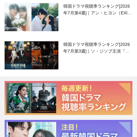
韓国ドラマ視聴率ランキング[2026
年7月第4週]｜アン・ヒヨン（EXID
ハニ）復帰作『愛が来る』に注目！
韓国ドラマ視聴率ランキング[2026
年7月第3週]｜ソ・ジソブ主演『エ
ージェント・キム』が勢い加速！