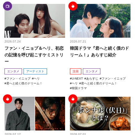
2026.07.24
2026.07.21
ファン・イニョプ＆ヘリ、初恋
韓国ドラマ『君へと続く僕のド
の記憶を呼び起こすケミストリ
リーム！』あらすじ紹介
ー
エンタメ
アーティスト
注目
エンタメ
ファン・イニョプ
ヘリ
U-NEXT
あらすじ
ファン・イニョプ
君へと続く僕のドリーム！
ヘリ
君へと続く僕のドリーム！
韓国ドラマ
2026.07.17
2026.07.01