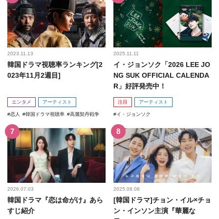
2023.11.13
2025.11.11
韓国ドラマ視聴率ランキング[2
イ・ジョンソク「2026 LEE JO
023年11月2週目]
NG SUK OFFICIAL CALENDA
R」好評発売中！
エンタメ
アーティスト
注目
アーティスト
恋人
韓国ドラマ視聴率
高麗契丹戦争
イ・ジョンソク
2026.07.03
2025.08.08
韓国ドラマ『恋は命がけ』あら
[韓国ドラマ]チョン・イル×チョ
すじ紹介
ン・インソン主演『華麗な