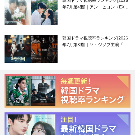
韓国ドラマ視聴率ランキング[2026
年7月第4週]｜アン・ヒヨン（EXID
ハニ）復帰作『愛が来る』に注目！
韓国ドラマ視聴率ランキング[2026
年7月第3週]｜ソ・ジソブ主演『エ
ージェント・キム』が勢い加速！