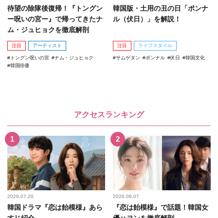
待望の除隊後復帰！『トングン
韓国版・土用の丑の日「ポンナ
ー呪いの宮ー』で帰ってきたナ
ル（伏日）」を解説！
ム・ジュヒョクを徹底解剖
注目
アーティスト
注目
ライフスタイル
トングン呪いの宮
ナム・ジュヒョク
サムゲタン
ポンナル
伏日
韓国文化
韓国俳優
アクセスランキング
2026.07.20
2026.08.07
韓国ドラマ『恋は飴模様』あら
『恋は飴模様』で話題！韓国女