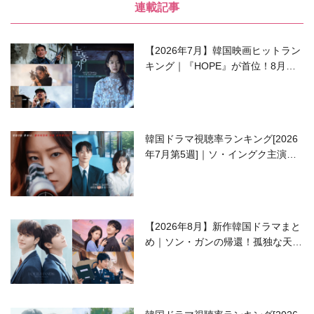
連載記事
【2026年7月】韓国映画ヒットラン
キング｜『HOPE』が首位！8月公
開の注目作は？
韓国ドラマ視聴率ランキング[2026
年7月第5週]｜ソ・イングク主演の
ラブコメがついに最終回！
【2026年8月】新作韓国ドラマまと
め｜ソン・ガンの帰還！孤独な天才
高校生ピアニスト役