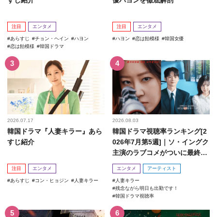
すじ紹介
優ハヨンを徹底解剖
注目
エンタメ
注目
エンタメ
あらすじ
チョン・ヘイン
ハヨン
ハヨン
恋は飴模様
韓国女優
恋は飴模様
韓国ドラマ
2026.07.17
2026.08.03
韓国ドラマ『人妻キラー』あら
韓国ドラマ視聴率ランキング[2
すじ紹介
026年7月第5週]｜ソ・イングク
主演のラブコメがついに最終
回！
注目
エンタメ
エンタメ
アーティスト
あらすじ
コン・ヒョジン
人妻キラー
人妻キラー
残念ながら明日も出勤です！
韓国ドラマ視聴率