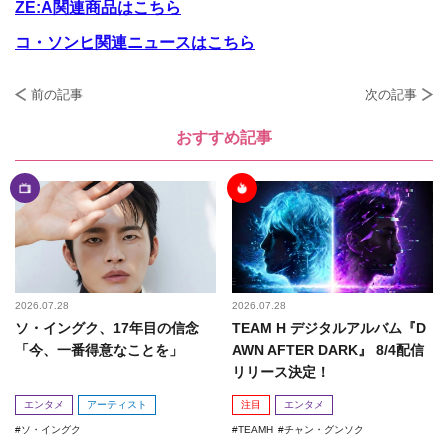
ZE:A関連商品はこちら
コ・ソンヒ関連ニュースはこちら
前の記事
次の記事
おすすめ記事
2026.07.28
2026.07.28
ソ・イングク、17年目の信念
TEAM H デジタルアルバム『D
「今、一番得意なことを」
AWN AFTER DARK』 8/4配信
リリース決定！
エンタメ
アーティスト
注目
エンタメ
ソ・イングク
TEAMH
チャン・グンソク