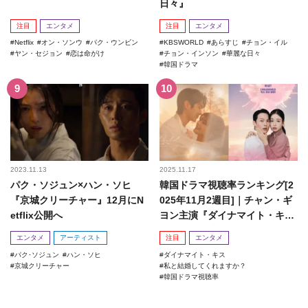
日々』
注目
エンタメ
注目
エンタメ
Netflix
オン・ソンウ
パク・ウンビン
KBSWORLD
あらすじ
チョン・イル
ヤン・セジョン
恋は命がけ
チョン・インソン
華麗な日々
韓国ドラマ
2023.11.13
2025.11.17
パク・ソジュン×ハン・ソヒ
韓国ドラマ視聴率ランキング[2
『京城クリーチャー』12月にN
025年11月2週目]｜チャン・ギ
etflix公開へ
ヨン主演『ダイナマイト・キ
ス』がランクイン！
エンタメ
アーティスト
注目
エンタメ
パク･ソジュン
ハン・ソヒ
ダイナマイト・キス
京城クリーチャー
私と結婚してくれますか？
韓国ドラマ視聴率