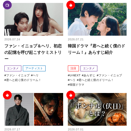
2026.07.24
2026.07.21
ファン・イニョプ＆ヘリ、初恋
韓国ドラマ『君へと続く僕のド
の記憶を呼び起こすケミストリ
リーム！』あらすじ紹介
ー
エンタメ
アーティスト
注目
エンタメ
ファン・イニョプ
ヘリ
U-NEXT
あらすじ
ファン・イニョプ
君へと続く僕のドリーム！
ヘリ
君へと続く僕のドリーム！
韓国ドラマ
2026.07.17
2026.07.01