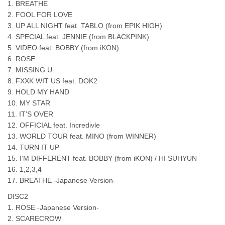
1. BREATHE
2. FOOL FOR LOVE
3. UP ALL NIGHT feat. TABLO (from EPIK HIGH)
4. SPECIAL feat. JENNIE (from BLACKPINK)
5. VIDEO feat. BOBBY (from iKON)
6. ROSE
7. MISSING U
8. FXXK WIT US feat. DOK2
9. HOLD MY HAND
10. MY STAR
11. IT’S OVER
12. OFFICIAL feat. Incredivle
13. WORLD TOUR feat. MINO (from WINNER)
14. TURN IT UP
15. I’M DIFFERENT feat. BOBBY (from iKON) / HI SUHYUN
16. 1,2,3,4
17. BREATHE -Japanese Version-
DISC2
1. ROSE -Japanese Version-
2. SCARECROW