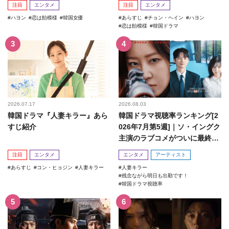
注目
エンタメ
注目
エンタメ
ハヨン
恋は飴模様
韓国女優
あらすじ
チョン・ヘイン
ハヨン
恋は飴模様
韓国ドラマ
2026.07.17
2026.08.03
韓国ドラマ『人妻キラー』あら
韓国ドラマ視聴率ランキング[2
すじ紹介
026年7月第5週]｜ソ・イングク
主演のラブコメがついに最終
回！
注目
エンタメ
エンタメ
アーティスト
あらすじ
コン・ヒョジン
人妻キラー
人妻キラー
残念ながら明日も出勤です！
韓国ドラマ視聴率