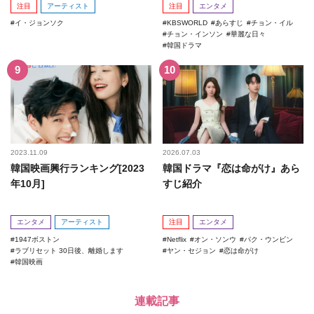
注目
アーティスト
注目
エンタメ
イ・ジョンソク
KBSWORLD
あらすじ
チョン・イル
チョン・インソン
華麗な日々
韓国ドラマ
2023.11.09
2026.07.03
韓国映画興行ランキング[2023
韓国ドラマ『恋は命がけ』あら
年10月]
すじ紹介
エンタメ
アーティスト
注目
エンタメ
1947ボストン
Netflix
オン・ソンウ
パク・ウンビン
ラブリセット 30日後、離婚します
ヤン・セジョン
恋は命がけ
韓国映画
連載記事