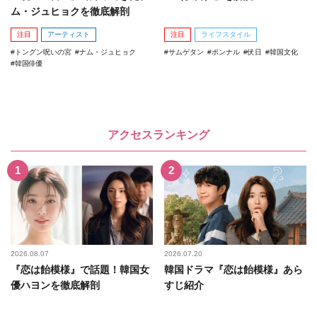
ム・ジュヒョクを徹底解剖
注目
アーティスト
注目
ライフスタイル
トングン呪いの宮
ナム・ジュヒョク
サムゲタン
ポンナル
伏日
韓国文化
韓国俳優
アクセスランキング
2026.08.07
2026.07.20
『恋は飴模様』で話題！韓国女
韓国ドラマ『恋は飴模様』あら
優ハヨンを徹底解剖
すじ紹介