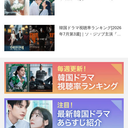
ハニ）復帰作『愛が来る』に注目！
韓国ドラマ視聴率ランキング[2026
年7月第3週]｜ソ・ジソブ主演『エ
ージェント・キム』が勢い加速！