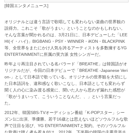
[韓国エンタメニュース]
オリジナルとは違う言語で歌唱しても変わらない楽曲の世界観の
説得力。これこそ「歌がうまい」ということなのかもしれない。
そんな言葉が聞かれるのは、3月21日に、日本デビューした「LEE
HI(イ・ハイ)」BIGBANG・PSY・WINNER・iKON・BLACKPINK
等、全世界をまたにかけ人気を誇るアーティストを多数擁するYG
ENTERTAINMENTに所属の実力派 女性シンガーだ。
昨年より再注目されている名バラード「BREATHE」は韓国語がオ
リジナルだが、今回の日本デビューで「BREATHE -Japanese Veri
on-」として日本語で歌っている。オリジナルの世界観を大切にし
た日本語詞を、違和感なく歌いこなし、日本語としても変わらず
聞く人の心に染み渡る感覚に、聞いた人から思わず漏れた感想が
「歌がうまいって、こういうことなんだ、、」という言葉だっ
た。
2012年、韓国SBS-TVオーディション番組「K-POPスター」シー
ズン1に出演、準優勝。若干16歳とは思えないほどソウルフルな歌
声で注目を浴び、YG ENTERTAINMENTと契約。そのソウルフル
な歌声は聴く者を惹き付け、2012年、下半期の韓国の主要音楽チ