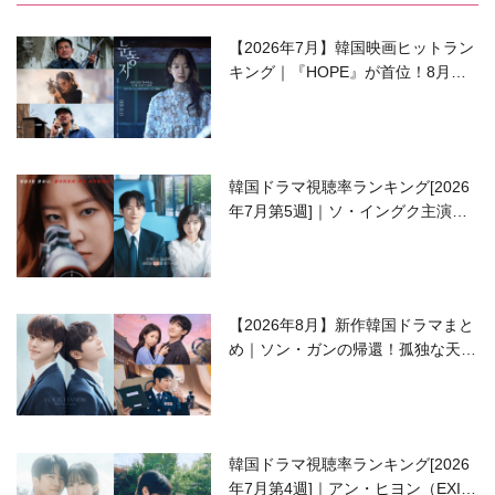
【2026年7月】韓国映画ヒットラン
キング｜『HOPE』が首位！8月公
開の注目作は？
韓国ドラマ視聴率ランキング[2026
年7月第5週]｜ソ・イングク主演の
ラブコメがついに最終回！
【2026年8月】新作韓国ドラマまと
め｜ソン・ガンの帰還！孤独な天才
高校生ピアニスト役
韓国ドラマ視聴率ランキング[2026
年7月第4週]｜アン・ヒヨン（EXID