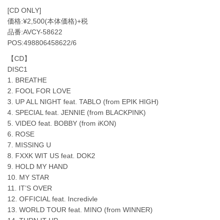
[CD ONLY]
価格:¥2,500(本体価格)+税
品番:AVCY-58622
POS:498806458622/6
【CD】
DISC1
1. BREATHE
2. FOOL FOR LOVE
3. UP ALL NIGHT feat. TABLO (from EPIK HIGH)
4. SPECIAL feat. JENNIE (from BLACKPINK)
5. VIDEO feat. BOBBY (from iKON)
6. ROSE
7. MISSING U
8. FXXK WIT US feat. DOK2
9. HOLD MY HAND
10. MY STAR
11. IT’S OVER
12. OFFICIAL feat. Incredivle
13. WORLD TOUR feat. MINO (from WINNER)