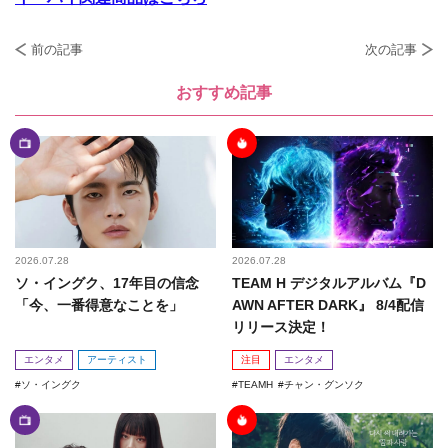
前の記事
次の記事
おすすめ記事
2026.07.28
2026.07.28
ソ・イングク、17年目の信念
TEAM H デジタルアルバム『D
「今、一番得意なことを」
AWN AFTER DARK』 8/4配信
リリース決定！
エンタメ
アーティスト
注目
エンタメ
ソ・イングク
TEAMH
チャン・グンソク