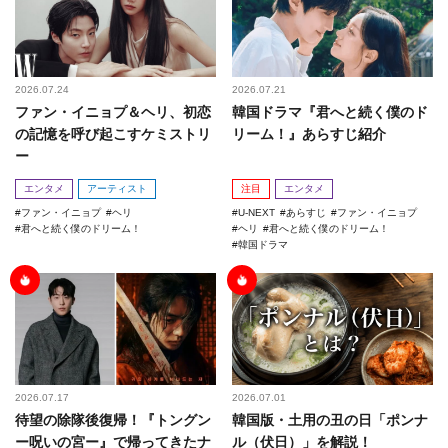
2026.07.24
2026.07.21
ファン・イニョプ＆ヘリ、初恋
韓国ドラマ『君へと続く僕のド
の記憶を呼び起こすケミストリ
リーム！』あらすじ紹介
ー
エンタメ
アーティスト
注目
エンタメ
ファン・イニョプ
ヘリ
U-NEXT
あらすじ
ファン・イニョプ
君へと続く僕のドリーム！
ヘリ
君へと続く僕のドリーム！
韓国ドラマ
2026.07.17
2026.07.01
待望の除隊後復帰！『トングン
韓国版・土用の丑の日「ポンナ
ー呪いの宮ー』で帰ってきたナ
ル（伏日）」を解説！