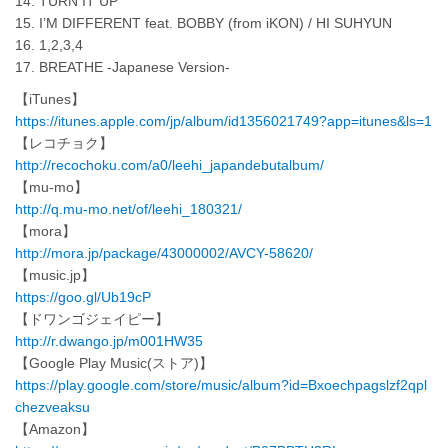
14. TURN IT UP
15. I’M DIFFERENT feat. BOBBY (from iKON) / HI SUHYUN
16. 1,2,3,4
17. BREATHE -Japanese Version-
【iTunes】
https://itunes.apple.com/jp/album/id1356021749?app=itunes&ls=1
【レコチョク】
http://recochoku.com/a0/leehi_japandebutalbum/
【mu-mo】
http://q.mu-mo.net/of/leehi_180321/
【mora】
http://mora.jp/package/43000002/AVCY-58620/
【music.jp】
https://goo.gl/Ub19cP
【ドワンゴジェイピー】
http://r.dwango.jp/m001HW35
【Google Play Music(ストア)】
https://play.google.com/store/music/album?id=Bxoechpagslzf2qpl
chezveaksu
【Amazon】