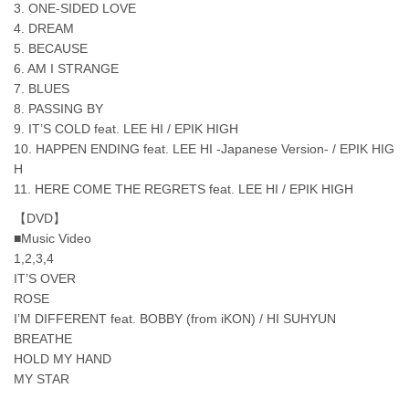
3. ONE-SIDED LOVE
4. DREAM
5. BECAUSE
6. AM I STRANGE
7. BLUES
8. PASSING BY
9. IT’S COLD feat. LEE HI / EPIK HIGH
10. HAPPEN ENDING feat. LEE HI -Japanese Version- / EPIK HIG
H
11. HERE COME THE REGRETS feat. LEE HI / EPIK HIGH
【DVD】
■Music Video
1,2,3,4
IT’S OVER
ROSE
I’M DIFFERENT feat. BOBBY (from iKON) / HI SUHYUN
BREATHE
HOLD MY HAND
MY STAR