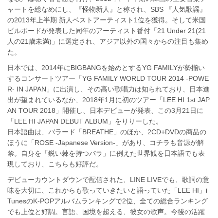
ャートを総なめにし、『怪物新人』と称され、SBS 『人気歌謡』
の2013年上半期 新人ベストアーティスト1位を獲得。そして米国
ビルボードが発表した同年のアーティスト番付「21 Under 21(21
人の21歳未満)」に選定され、アジア以外の国々からの注目も集め
た。
日本では、2014年にBIGBANGを始めとするYG FAMILYが勢揃い
するコンサートツアー「YG FAMILY WORLD TOUR 2014 -POWE
R- IN JAPAN」に出演し、その高い歌唱力は知られており、日本進
出が望まれているなか、2018年1月に初のツアー「LEE HI 1st JAP
AN TOUR 2018」開催し、日本デビューが発表、この3月21日に
「LEE HI JAPAN DEBUT ALBUM」をりりーした。
日本語曲は、バラード「BREATHE」のほか、2CD+DVDの商品の
ほうに「ROSE -Japanese Version-」があり、コチラも音源が解
禁。自身を「鋭い棘を持つバラ」に例えた世界観を日本語でも表
現しており、こちらも好評だ。
デビューカウントダウンで配信された、LINE LIVEでも、歌詞の意
味を大切に、これからも歌っていきたいと語っていた「LEE HI」i
TunesのK-POPアルバムランキングで2位、全ての総合ランキング
でも上位と好調。言語、国境を超える、彼女の歌声。今後の活躍