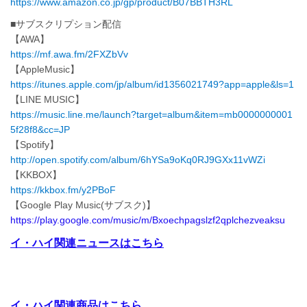
https://www.amazon.co.jp/gp/product/B07BBTH3RL
■サブスクリプション配信
【AWA】
https://mf.awa.fm/2FXZbVv
【AppleMusic】
https://itunes.apple.com/jp/album/id1356021749?app=apple&ls=1
【LINE MUSIC】
https://music.line.me/launch?target=album&item=mb0000000001
5f28f8&cc=JP
【Spotify】
http://open.spotify.com/album/6hYSa9oKq0RJ9GXx11vWZi
【KKBOX】
https://kkbox.fm/y2PBoF
【Google Play Music(サブスク)】
https://play.google.com/music/m/Bxoechpagslzf2qplchezveaksu
イ・ハイ関連ニュースはこちら
イ・ハイ関連商品はこちら