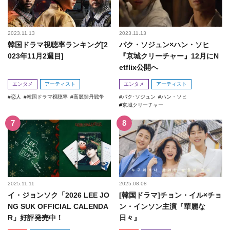
2023.11.13
2023.11.13
韓国ドラマ視聴率ランキング[2
パク・ソジュン×ハン・ソヒ
023年11月2週目]
『京城クリーチャー』12月にN
etflix公開へ
エンタメ
アーティスト
エンタメ
アーティスト
恋人
韓国ドラマ視聴率
高麗契丹戦争
パク･ソジュン
ハン・ソヒ
京城クリーチャー
2025.11.11
2025.08.08
イ・ジョンソク「2026 LEE JO
[韓国ドラマ]チョン・イル×チョ
NG SUK OFFICIAL CALENDA
ン・インソン主演『華麗な
R」好評発売中！
日々』