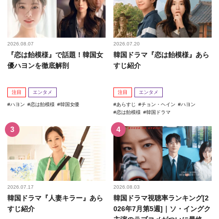
2026.08.07
2026.07.20
『恋は飴模様』で話題！韓国女
韓国ドラマ『恋は飴模様』あら
優ハヨンを徹底解剖
すじ紹介
注目
エンタメ
注目
エンタメ
ハヨン
恋は飴模様
韓国女優
あらすじ
チョン・ヘイン
ハヨン
恋は飴模様
韓国ドラマ
2026.07.17
2026.08.03
韓国ドラマ『人妻キラー』あら
韓国ドラマ視聴率ランキング[2
すじ紹介
026年7月第5週]｜ソ・イングク