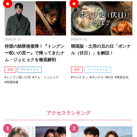
2026.07.17
2026.07.01
待望の除隊後復帰！『トングン
韓国版・土用の丑の日「ポンナ
ー呪いの宮ー』で帰ってきたナ
ル（伏日）」を解説！
ム・ジュヒョクを徹底解剖
注目
アーティスト
注目
ライフスタイル
トングン呪いの宮
ナム・ジュヒョク
サムゲタン
ポンナル
伏日
韓国文化
韓国俳優
アクセスランキング