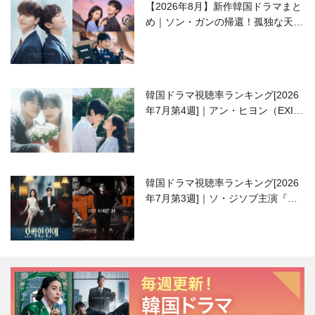
【2026年8月】新作韓国ドラマまと
め｜ソン・ガンの帰還！孤独な天才
高校生ピアニスト役
韓国ドラマ視聴率ランキング[2026
年7月第4週]｜アン・ヒヨン（EXID
ハニ）復帰作『愛が来る』に注目！
韓国ドラマ視聴率ランキング[2026
年7月第3週]｜ソ・ジソブ主演『エ
ージェント・キム』が勢い加速！