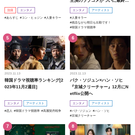
主演のラブコメがついに最終
回！
注目
エンタメ
エンタメ
アーティスト
あらすじ
コン・ヒョジン
人妻キラー
人妻キラー
残念ながら明日も出勤です！
韓国ドラマ視聴率
2023.11.13
2023.11.13
韓国ドラマ視聴率ランキング[2
パク・ソジュン×ハン・ソヒ
023年11月2週目]
『京城クリーチャー』12月にN
etflix公開へ
エンタメ
アーティスト
エンタメ
アーティスト
恋人
韓国ドラマ視聴率
高麗契丹戦争
パク･ソジュン
ハン・ソヒ
京城クリーチャー