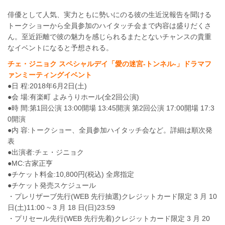
俳優として人気、実力ともに勢いにのる彼の生近況報告を聞ける
トークショーから全員参加のハイタッチ会まで内容は盛りだくさ
ん。至近距離で彼の魅力を感じられるまたとないチャンスの貴重
なイベントになると予想される。
チェ・ジニョク スペシャルデイ「愛の迷宮‐トンネル‐」ドラマフ
ァンミーティングイベント
●日 程:2018年6月2日(土)
●会 場:有楽町 よみうりホール(全2回公演)
●時 間:第1回公演 13:00開場 13:45開演 第2回公演 17:00開場 17:3
0開演
●内 容:トークショー、全員参加ハイタッチ会など。詳細は順次発
表
●出演者:チェ・ジニョク
●MC:古家正亨
●チケット料金:10,800円(税込) 全席指定
●チケット発売スケジュール
・プレリザーブ先行(WEB 先行抽選)クレジットカード限定 3 月 10
日(土)11:00 ~ 3 月 18 日(日)23:59
・プリセール先行(WEB 先行先着)クレジットカード限定 3 月 20