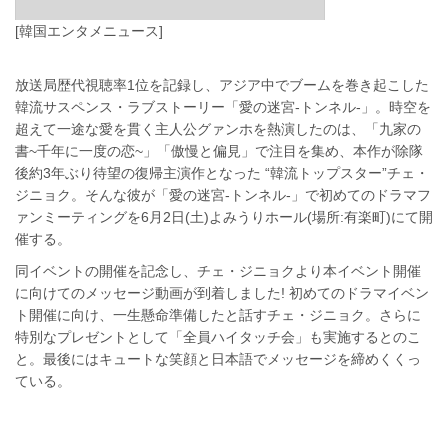
[韓国エンタメニュース]
放送局歴代視聴率1位を記録し、アジア中でブームを巻き起こした
韓流サスペンス・ラブストーリー「愛の迷宮-トンネル-」。時空を
超えて一途な愛を貫く主人公グァンホを熱演したのは、「九家の
書~千年に一度の恋~」「傲慢と偏見」で注目を集め、本作が除隊
後約3年ぶり待望の復帰主演作となった “韓流トップスター”チェ・
ジニョク。そんな彼が「愛の迷宮-トンネル-」で初めてのドラマフ
ァンミーティングを6月2日(土)よみうりホール(場所:有楽町)にて開
催する。
同イベントの開催を記念し、チェ・ジニョクより本イベント開催
に向けてのメッセージ動画が到着しました! 初めてのドラマイベン
ト開催に向け、一生懸命準備したと話すチェ・ジニョク。さらに
特別なプレゼントとして「全員ハイタッチ会」も実施するとのこ
と。最後にはキュートな笑顔と日本語でメッセージを締めくくっ
ている。