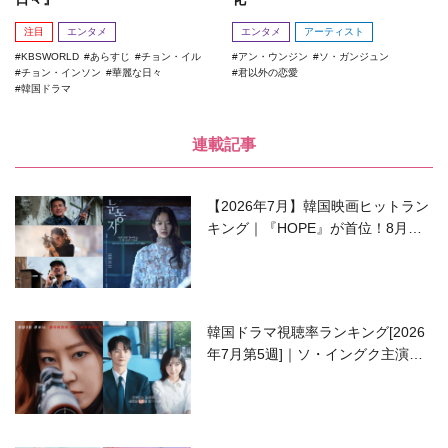
注目
エンタメ
エンタメ
アーティスト
KBSWORLD
あらすじ
チョン・イル
アン・ウンジン
ソ・ガンジュン
チョン・インソン
華麗な日々
君以外の恋愛
韓国ドラマ
連載記事
【2026年7月】韓国映画ヒットラン
キング｜『HOPE』が首位！8月公
開の注目作は？
韓国ドラマ視聴率ランキング[2026
年7月第5週]｜ソ・イングク主演の
ラブコメがついに最終回！