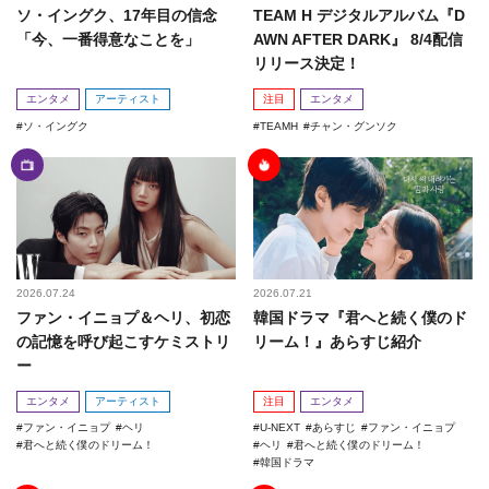
ソ・イングク、17年目の信念
TEAM H デジタルアルバム『D
「今、一番得意なことを」
AWN AFTER DARK』 8/4配信
リリース決定！
エンタメ
アーティスト
注目
エンタメ
ソ・イングク
TEAMH
チャン・グンソク
2026.07.24
2026.07.21
ファン・イニョプ＆ヘリ、初恋
韓国ドラマ『君へと続く僕のド
の記憶を呼び起こすケミストリ
リーム！』あらすじ紹介
ー
エンタメ
アーティスト
注目
エンタメ
ファン・イニョプ
ヘリ
U-NEXT
あらすじ
ファン・イニョプ
君へと続く僕のドリーム！
ヘリ
君へと続く僕のドリーム！
韓国ドラマ