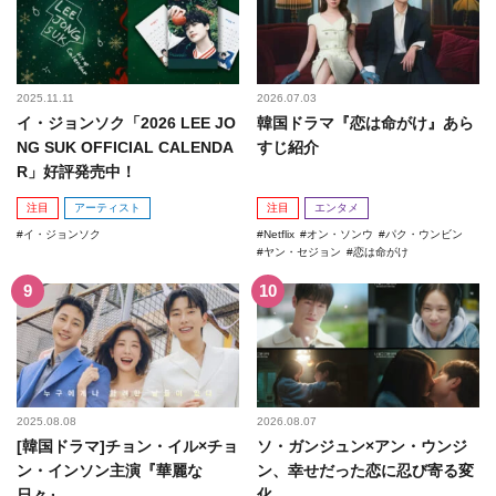
2025.11.11
2026.07.03
イ・ジョンソク「2026 LEE JO
韓国ドラマ『恋は命がけ』あら
NG SUK OFFICIAL CALENDA
すじ紹介
R」好評発売中！
注目
アーティスト
注目
エンタメ
イ・ジョンソク
Netflix
オン・ソンウ
パク・ウンビン
ヤン・セジョン
恋は命がけ
2025.08.08
2026.08.07
[韓国ドラマ]チョン・イル×チョ
ソ・ガンジュン×アン・ウンジ
ン・インソン主演『華麗な
ン、幸せだった恋に忍び寄る変
日々』
化