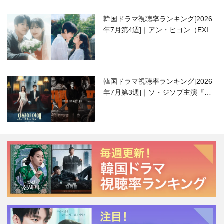
韓国ドラマ視聴率ランキング[2026
年7月第4週]｜アン・ヒヨン（EXID
ハニ）復帰作『愛が来る』に注目！
韓国ドラマ視聴率ランキング[2026
年7月第3週]｜ソ・ジソブ主演『エ
ージェント・キム』が勢い加速！