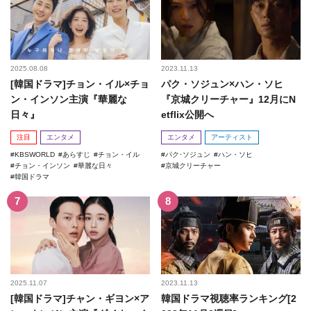
2025.08.08
2023.11.13
[韓国ドラマ]チョン・イル×チョ
パク・ソジュン×ハン・ソヒ
ン・インソン主演『華麗な
『京城クリーチャー』12月にN
日々』
etflix公開へ
注目
エンタメ
エンタメ
アーティスト
KBSWORLD
あらすじ
チョン・イル
パク･ソジュン
ハン・ソヒ
チョン・インソン
華麗な日々
京城クリーチャー
韓国ドラマ
2025.11.07
2023.11.13
[韓国ドラマ]チャン・ギヨン×ア
韓国ドラマ視聴率ランキング[2