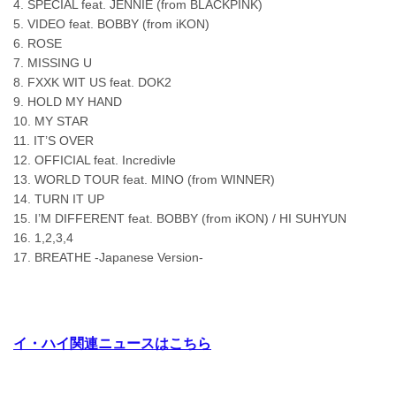
4. SPECIAL feat. JENNIE (from BLACKPINK)
5. VIDEO feat. BOBBY (from iKON)
6. ROSE
7. MISSING U
8. FXXK WIT US feat. DOK2
9. HOLD MY HAND
10. MY STAR
11. IT’S OVER
12. OFFICIAL feat. Incredivle
13. WORLD TOUR feat. MINO (from WINNER)
14. TURN IT UP
15. I’M DIFFERENT feat. BOBBY (from iKON) / HI SUHYUN
16. 1,2,3,4
17. BREATHE -Japanese Version-
イ・ハイ関連ニュースはこちら