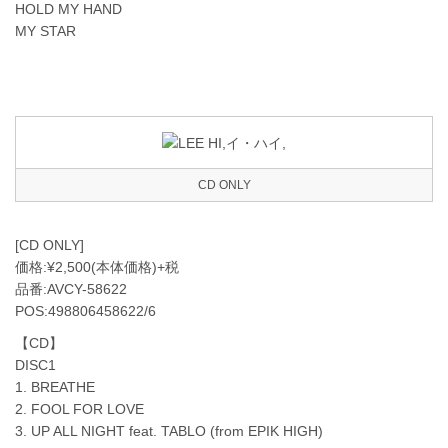
HOLD MY HAND
MY STAR
CD ONLY
[CD ONLY]
価格:¥2,500(本体価格)+税
品番:AVCY-58622
POS:498806458622/6
【CD】
DISC1
1. BREATHE
2. FOOL FOR LOVE
3. UP ALL NIGHT feat. TABLO (from EPIK HIGH)