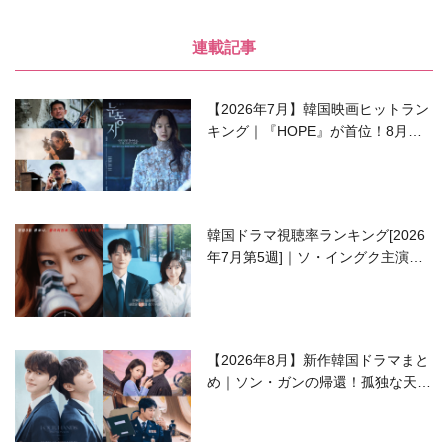
連載記事
【2026年7月】韓国映画ヒットラン
キング｜『HOPE』が首位！8月公
開の注目作は？
韓国ドラマ視聴率ランキング[2026
年7月第5週]｜ソ・イングク主演の
ラブコメがついに最終回！
【2026年8月】新作韓国ドラマまと
め｜ソン・ガンの帰還！孤独な天才
高校生ピアニスト役