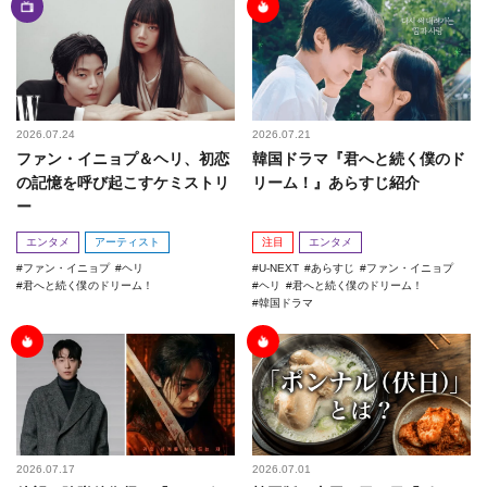
2026.07.24
2026.07.21
ファン・イニョプ＆ヘリ、初恋
韓国ドラマ『君へと続く僕のド
の記憶を呼び起こすケミストリ
リーム！』あらすじ紹介
ー
エンタメ
アーティスト
注目
エンタメ
ファン・イニョプ
ヘリ
U-NEXT
あらすじ
ファン・イニョプ
君へと続く僕のドリーム！
ヘリ
君へと続く僕のドリーム！
韓国ドラマ
2026.07.17
2026.07.01