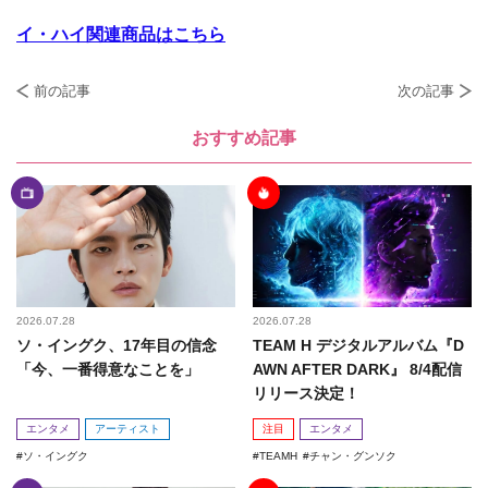
イ・ハイ関連商品はこちら
前の記事
次の記事
おすすめ記事
2026.07.28
2026.07.28
ソ・イングク、17年目の信念
TEAM H デジタルアルバム『D
「今、一番得意なことを」
AWN AFTER DARK』 8/4配信
リリース決定！
エンタメ
アーティスト
注目
エンタメ
ソ・イングク
TEAMH
チャン・グンソク