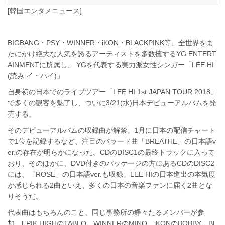
[韓国エンタメニュース]
BIGBANG・PSY・WINNER・iKON・BLACKPINK等、全世界をま
たにかけ絶大な人気を誇るアーティストを多数擁するYG ENTERT
AINMENTに所属し、 YGを代表する実力派女性シンガー「LEE HI
(読み:イ・ハイ)」
自身初の日本でのライブツアー「LEE HI 1st JAPAN TOUR 2018」
で多くの観客を魅了し、ついに3/21(水)日本デビューアルバムを発
売する。
そのデビューアルバムの収録曲が解禁。1月に日本の配信チャート
で1位を記録するなど、注目のバラード曲「BREATHE」の日本語v
er.の存在が明らかになった。CDのDISC1の最終トラックに入って
おり、そのほかに、DVD付きのパッケージの方にあるCDのDISC2
には、「ROSE」の日本語ver.も収録。LEE HIの日本進出の本気度
が感じられる2曲といえ、多くの日本の音楽ファンに届く2曲とな
りそうだ。
代表曲はもちろんのこと、同じ事務所の錚々たるメンバーが参
加。EPIK HIGHのTABLO、WINNERのMINO、iKONのBOBBY、BL