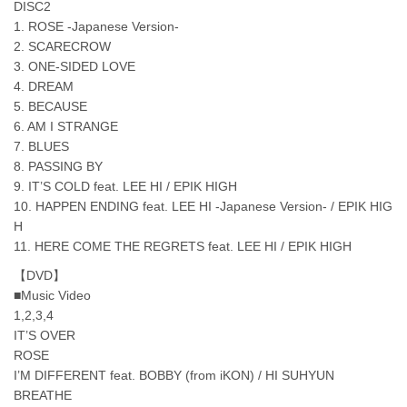
DISC2
1. ROSE -Japanese Version-
2. SCARECROW
3. ONE-SIDED LOVE
4. DREAM
5. BECAUSE
6. AM I STRANGE
7. BLUES
8. PASSING BY
9. IT’S COLD feat. LEE HI / EPIK HIGH
10. HAPPEN ENDING feat. LEE HI -Japanese Version- / EPIK HIG
H
11. HERE COME THE REGRETS feat. LEE HI / EPIK HIGH
【DVD】
■Music Video
1,2,3,4
IT’S OVER
ROSE
I’M DIFFERENT feat. BOBBY (from iKON) / HI SUHYUN
BREATHE