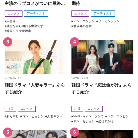
主演のラブコメがついに最終
期待
回！
エンタメ
アーティスト
エンタメ
アーティスト
人妻キラー
アン・ウンジン
ソ・ガンジュン
残念ながら明日も出勤です！
君以外の恋愛
韓国ドラマ視聴率
2026.07.17
2026.07.03
韓国ドラマ『人妻キラー』あら
韓国ドラマ『恋は命がけ』あら
すじ紹介
すじ紹介
注目
エンタメ
注目
エンタメ
あらすじ
コン・ヒョジン
人妻キラー
Netflix
オン・ソンウ
パク・ウンビン
ヤン・セジョン
恋は命がけ