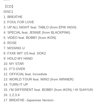
【CD】
DISC1
1. BREATHE
2. FOOL FOR LOVE
3. UP ALL NIGHT feat. TABLO (from EPIK HIGH)
4. SPECIAL feat. JENNIE (from BLACKPINK)
5. VIDEO feat. BOBBY (from iKON)
6. ROSE
7. MISSING U
8. FXXK WIT US feat. DOK2
9. HOLD MY HAND
10. MY STAR
11. IT’S OVER
12. OFFICIAL feat. Incredivle
13. WORLD TOUR feat. MINO (from WINNER)
14. TURN IT UP
15. I’M DIFFERENT feat. BOBBY (from iKON) / HI SUHYUN
16. 1,2,3,4
17. BREATHE -Japanese Version-