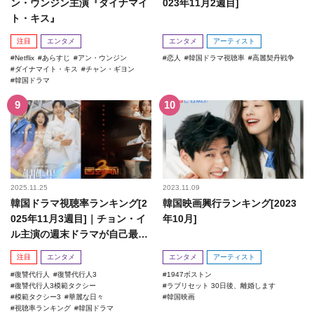
ン・ウンジン主演『ダイナマイ
023年11月2週目]
ト・キス』
注目
エンタメ
エンタメ
アーティスト
Netflix
あらすじ
アン・ウンジン
恋人
韓国ドラマ視聴率
高麗契丹戦争
ダイナマイト・キス
チャン・ギヨン
韓国ドラマ
2025.11.25
2023.11.09
韓国ドラマ視聴率ランキング[2
韓国映画興行ランキング[2023
025年11月3週目]｜チョン・イ
年10月]
ル主演の週末ドラマが自己最高
記録を更新！
注目
エンタメ
エンタメ
アーティスト
復讐代行人
復讐代行人3
1947ボストン
復讐代行人3模範タクシー
ラブリセット 30日後、離婚します
模範タクシー3
華麗な日々
韓国映画
視聴率ランキング
韓国ドラマ