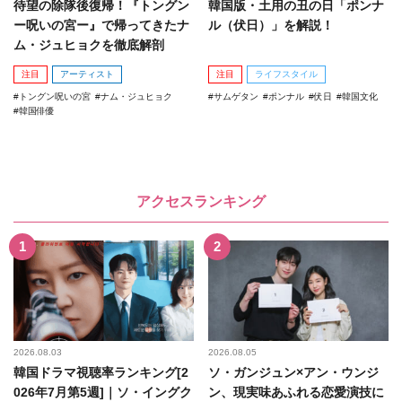
待望の除隊後復帰！『トングン
韓国版・土用の丑の日「ポンナ
ー呪いの宮ー』で帰ってきたナ
ル（伏日）」を解説！
ム・ジュヒョクを徹底解剖
注目
アーティスト
注目
ライフスタイル
トングン呪いの宮
ナム・ジュヒョク
サムゲタン
ポンナル
伏日
韓国文化
韓国俳優
アクセスランキング
2026.08.03
2026.08.05
韓国ドラマ視聴率ランキング[2
ソ・ガンジュン×アン・ウンジ
026年7月第5週]｜ソ・イングク
ン、現実味あふれる恋愛演技に