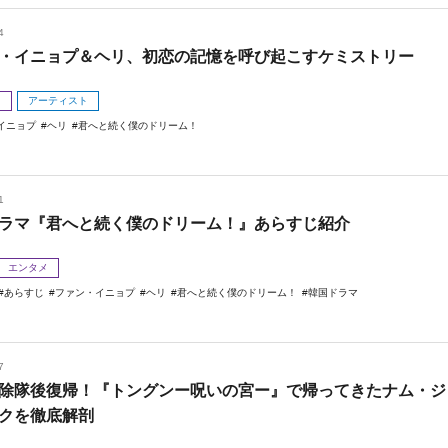
4
・イニョプ＆ヘリ、初恋の記憶を呼び起こすケミストリー
メ
アーティスト
イニョプ
ヘリ
君へと続く僕のドリーム！
1
ラマ『君へと続く僕のドリーム！』あらすじ紹介
エンタメ
あらすじ
ファン・イニョプ
ヘリ
君へと続く僕のドリーム！
韓国ドラマ
7
除隊後復帰！『トングンー呪いの宮ー』で帰ってきたナム・ジ
クを徹底解剖