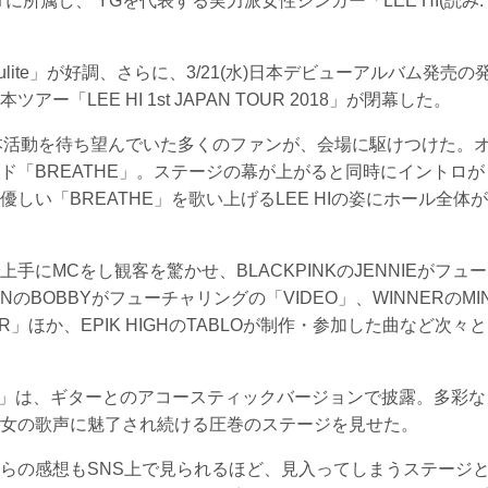
NTに所属し、 YGを代表する実力派女性シンガー「LEE HI(読み:
ite」が好調、さらに、3/21(水)日本デビューアルバム発売の
「LEE HI 1st JAPAN TOUR 2018」が閉幕した。
日本活動を待ち望んでいた多くのファンが、会場に駆けつけた。
ド「BREATHE」。ステージの幕が上がると同時にイントロが
しい「BREATHE」を歌い上げるLEE HIの姿にホール全体が
にMCをし観客を驚かせ、BLACKPINKのJENNIEがフュー
NのBOBBYがフューチャリングの「VIDEO」、WINNERのMI
R」ほか、EPIK HIGHのTABLOが制作・参加した曲など次々と
E」は、ギターとのアコースティックバージョンで披露。多彩な
女の歌声に魅了され続ける圧巻のステージを見せた。
らの感想もSNS上で見られるほど、見入ってしまうステージ