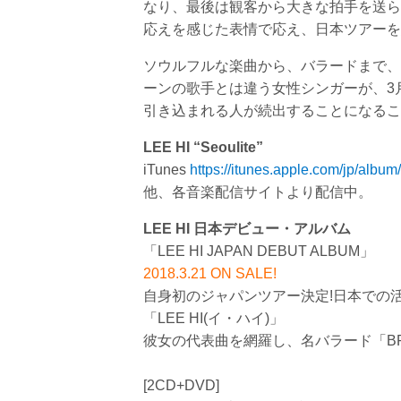
なり、最後は観客から大きな拍手を送られ
応えを感じた表情で応え、日本ツアーを
ソウルフルな楽曲から、バラードまで、歌
ーンの歌手とは違う女性シンガーが、3
引き込まれる人が続出することになるこ
LEE HI “Seoulite”
iTunes
https://itunes.apple.com/jp/albu
他、各音楽配信サイトより配信中。
LEE HI 日本デビュー・アルバム
「LEE HI JAPAN DEBUT ALBUM」
2018.3.21 ON SALE!
自身初のジャパンツアー決定!日本での活動
「LEE HI(イ・ハイ)」
彼女の代表曲を網羅し、名バラード「BR
[2CD+DVD]