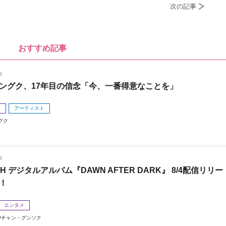
次の記事
おすすめ記事
8
ングク、17年目の信念「今、一番得意なことを」
メ
アーティスト
グク
8
 H デジタルアルバム『DAWN AFTER DARK』 8/4配信リリー
！
エンタメ
チャン・グンソク