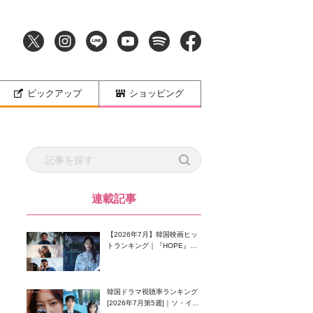
ピックアップ
ショッピング
連載記事
【2026年7月】韓国映画ヒッ
トランキング｜『HOPE』が
首位！8月公開の注目作は？
韓国ドラマ視聴率ランキング
[2026年7月第5週]｜ソ・イン