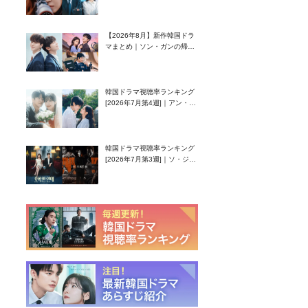
グク主演のラブコメがついに
最終回！
【2026年8月】新作韓国ドラ
マまとめ｜ソン・ガンの帰
還！孤独な天才高校生ピアニ
スト役
韓国ドラマ視聴率ランキング
[2026年7月第4週]｜アン・ヒ
ヨン（EXID ハニ）復帰作
『愛が来る』に注目！
韓国ドラマ視聴率ランキング
[2026年7月第3週]｜ソ・ジソ
ブ主演『エージェント・キ
ム』が勢い加速！