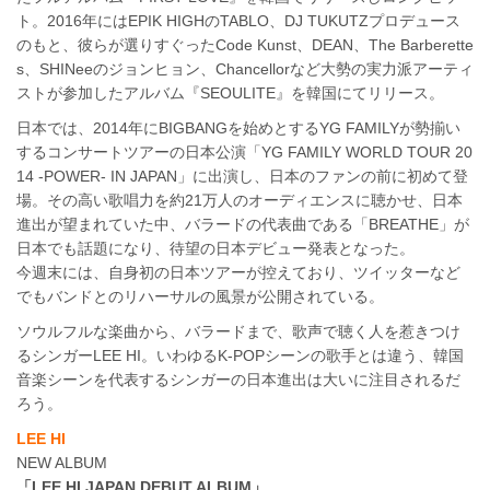
ト。2016年にはEPIK HIGHのTABLO、DJ TUKUTZプロデュース
のもと、彼らが選りすぐったCode Kunst、DEAN、The Barberette
s、SHINeeのジョンヒョン、Chancellorなど大勢の実力派アーティ
ストが参加したアルバム『SEOULITE』を韓国にてリリース。
日本では、2014年にBIGBANGを始めとするYG FAMILYが勢揃い
するコンサートツアーの日本公演「YG FAMILY WORLD TOUR 20
14 -POWER- IN JAPAN」に出演し、日本のファンの前に初めて登
場。その高い歌唱力を約21万人のオーディエンスに聴かせ、日本
進出が望まれていた中、バラードの代表曲である「BREATHE」が
日本でも話題になり、待望の日本デビュー発表となった。
今週末には、自身初の日本ツアーが控えており、ツイッターなど
でもバンドとのリハーサルの風景が公開されている。
ソウルフルな楽曲から、バラードまで、歌声で聴く人を惹きつけ
るシンガーLEE HI。いわゆるK-POPシーンの歌手とは違う、韓国
音楽シーンを代表するシンガーの日本進出は大いに注目されるだ
ろう。
LEE HI
NEW ALBUM
「LEE HI JAPAN DEBUT ALBUM」