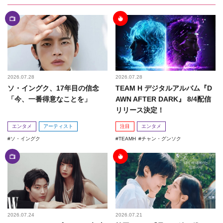
2026.07.28
2026.07.28
ソ・イングク、17年目の信念
TEAM H デジタルアルバム『D
「今、一番得意なことを」
AWN AFTER DARK』 8/4配信
リリース決定！
エンタメ
アーティスト
注目
エンタメ
ソ・イングク
TEAMH
チャン・グンソク
2026.07.24
2026.07.21