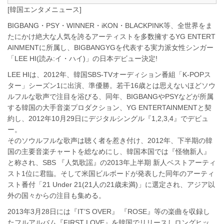
[韓国エンタメニュース]
BIGBANG・PSY・WINNER・iKON・BLACKPINK等、全世界をま
たにかけ絶大な人気を誇るアーティストを多数擁するYG ENTERT
AINMENTに所属し、BIGBANGYGを代表する実力派女性シンガー
「LEE HI(読み:イ・ハイ)」の日本デビュー決定!
LEE HIは、2012年、韓国SBS-TVオーディション番組「K-POPス
ター」シーズン1に出演、準優勝。若干16歳とは思えないほどソウ
ルフルな歌声で注目を浴びる、同年、BIGBANGやPSYなどが所属
する韓国の大手音楽プロダクション、YG ENTERTAINMENTと契
約し、2012年10月29日にデジタルシングル『1,2,3,4』でデビュ
ー。
そのソウルフルな歌声は聴く者を惹き付け、2012年、下半期の韓
国の主要音楽チャートを総なめにし、韓国本国では『怪物新人』
と称され、SBS 『人気歌謡』の2013年上半期 新人ベストアーティ
スト1位に君臨。そして米国ビルボードが発表した同年のアーティ
スト番付「21 Under 21(21人の21歳未満)」に選定され、アジア以
外の国々からの注目も集める。
2013年3月28日には『IT’S OVER』 『ROSE』等の楽曲を収録し
たフルアルバム『FIRST LOVE』を韓国でリリースしロングヒッ