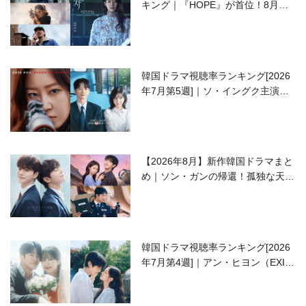
キング｜『HOPE』が首位！8月公
開の注目作は？
韓国ドラマ視聴率ランキング[2026
年7月第5週]｜ソ・イングク主演の
ラブコメがついに最終回！
【2026年8月】新作韓国ドラマまと
め｜ソン・ガンの帰還！孤独な天才
高校生ピアニスト役
韓国ドラマ視聴率ランキング[2026
年7月第4週]｜アン・ヒヨン（EXID
ハニ）復帰作『愛が来る』に注目！