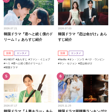
2026.07.21
2026.07.03
韓国ドラマ『君へと続く僕のド
韓国ドラマ『恋は命がけ』あら
リーム！』あらすじ紹介
すじ紹介
注目
エンタメ
注目
エンタメ
U-NEXT
あらすじ
ファン・イニョプ
Netflix
オン・ソンウ
パク・ウンビン
ヘリ
君へと続く僕のドリーム！
ヤン・セジョン
恋は命がけ
韓国ドラマ
2026.07.17
2025.11.25
韓国ドラマ『人妻キラー』あら
韓国ドラマ視聴率ランキング[2