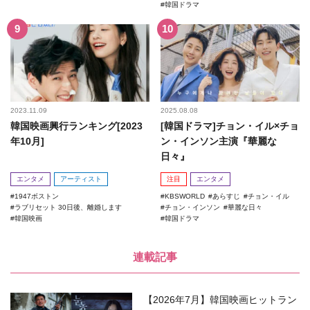
韓国ドラマ
2023.11.09
2025.08.08
韓国映画興行ランキング[2023
[韓国ドラマ]チョン・イル×チョ
年10月]
ン・インソン主演『華麗な
日々』
エンタメ
アーティスト
注目
エンタメ
1947ボストン
KBSWORLD
あらすじ
チョン・イル
ラブリセット 30日後、離婚します
チョン・インソン
華麗な日々
韓国映画
韓国ドラマ
連載記事
【2026年7月】韓国映画ヒットラン