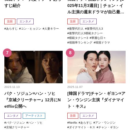
すじ紹介
025年11月3週目]｜チョン・イ
ル主演の週末ドラマが自己最高
記録を更新！
注目
エンタメ
注目
エンタメ
あらすじ
コン・ヒョジン
人妻キラー
復讐代行人
復讐代行人3
復讐代行人3模範タクシー
模範タクシー3
華麗な日々
視聴率ランキング
韓国ドラマ
2023.11.13
2025.11.07
パク・ソジュン×ハン・ソヒ
[韓国ドラマ]チャン・ギヨン×ア
『京城クリーチャー』12月にN
ン・ウンジン主演『ダイナマイ
etflix公開へ
ト・キス』
エンタメ
アーティスト
注目
エンタメ
パク･ソジュン
ハン・ソヒ
Netflix
あらすじ
アン・ウンジン
京城クリーチャー
ダイナマイト・キス
チャン・ギヨン