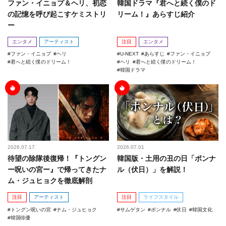
ファン・イニョプ＆ヘリ、初恋
韓国ドラマ『君へと続く僕のド
の記憶を呼び起こすケミストリ
リーム！』あらすじ紹介
ー
エンタメ
アーティスト
注目
エンタメ
ファン・イニョプ
ヘリ
U-NEXT
あらすじ
ファン・イニョプ
君へと続く僕のドリーム！
ヘリ
君へと続く僕のドリーム！
韓国ドラマ
2026.07.17
2026.07.01
待望の除隊後復帰！『トングン
韓国版・土用の丑の日「ポンナ
ー呪いの宮ー』で帰ってきたナ
ル（伏日）」を解説！
ム・ジュヒョクを徹底解剖
注目
アーティスト
注目
ライフスタイル
トングン呪いの宮
ナム・ジュヒョク
サムゲタン
ポンナル
伏日
韓国文化
韓国俳優