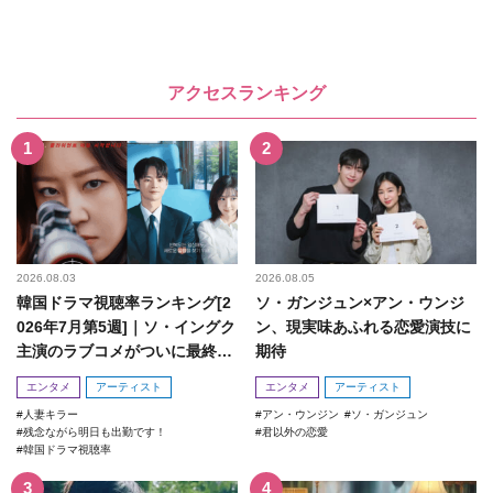
アクセスランキング
2026.08.03
2026.08.05
韓国ドラマ視聴率ランキング[2
ソ・ガンジュン×アン・ウンジ
026年7月第5週]｜ソ・イングク
ン、現実味あふれる恋愛演技に
主演のラブコメがついに最終
期待
回！
エンタメ
アーティスト
エンタメ
アーティスト
人妻キラー
アン・ウンジン
ソ・ガンジュン
残念ながら明日も出勤です！
君以外の恋愛
韓国ドラマ視聴率