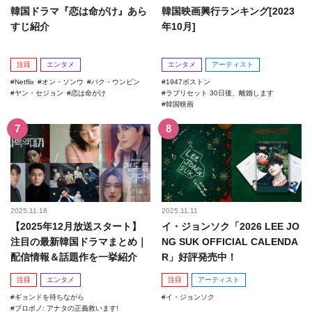
韓国ドラマ『恋は命がけ』あら
韓国映画興行ランキング[2023
すじ紹介
年10月]
注目
エンタメ
エンタメ
アーティスト
Netflix
オン・ソンウ
パク・ウンビン
1947ボストン
ヤン・セジョン
恋は命がけ
ラブリセット 30日後、離婚します
韓国映画
2025.11.18
2025.11.11
【2025年12月放送スタート】
イ・ジョンソク「2026 LEE JO
注目の最新韓国ドラマまとめ｜
NG SUK OFFICIAL CALENDA
配信情報＆話題作を一挙紹介
R」好評発売中！
注目
エンタメ
注目
アーティスト
ギョンドを待ちながら
イ・ジョンソク
プロボノ: アナタの正義救います!