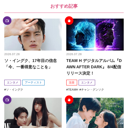
おすすめ記事
2026.07.28
2026.07.28
ソ・イングク、17年目の信念
TEAM H デジタルアルバム『D
「今、一番得意なことを」
AWN AFTER DARK』 8/4配信
リリース決定！
エンタメ
アーティスト
注目
エンタメ
ソ・イングク
TEAMH
チャン・グンソク