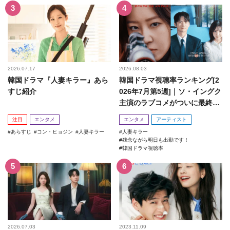
2026.07.17
2026.08.03
韓国ドラマ『人妻キラー』あら
韓国ドラマ視聴率ランキング[2
すじ紹介
026年7月第5週]｜ソ・イングク
主演のラブコメがついに最終
回！
注目
エンタメ
エンタメ
アーティスト
あらすじ
コン・ヒョジン
人妻キラー
人妻キラー
残念ながら明日も出勤です！
韓国ドラマ視聴率
2026.07.03
2023.11.09