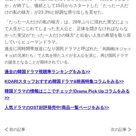
か」が終了し、後続として15日からスタートした「たった一人だ
けの私の味方」が23.3%と好調な滑り出しを見せた。
「たった一人だけの私の味方」は、28年ぶりに現れた実父によっ
て人生がこじれてしまった主人公と、正体を隠さなければならな
かった実父が“たった一人だけの味方”と出会い人生の希望を取り戻
していくヒューマンドラマ。
過去に同時間帯放送になり国民ドラマと呼ばれた「
烏鵲橋
(
オジャッ
キョ
)
の兄弟たち」で人気を得たユイが主人公を演じ、再び国民ドラマ
の誕生となることが期待されている。
過去の韓国ドラマ視聴率ランキングをみる>>
KOARIスタッフおすすめ韓国ドラマ&映画特集コラムをみる>>
韓国ドラマの情報はここでチェック!Drama Pick Upコラムをみる
>>
人気ドラマのOST好評発売中!商品一覧ページをみる>>
前の記事
次の記事