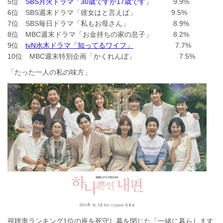
5位
SBS月火ドラマ「30歳ですが17歳です」
9.9%
6位 SBS週末ドラマ「彼女はと言えば」 9.5%
7位 SBS毎日ドラマ「私もお母さん」 8.9%
8位 MBC週末ドラマ「お金持ちの家の息子」 8.2%
9位
tvN水木ドラマ「知ってるワイフ」
7.7%
10位 MBC週末特別企画「かくれんぼ」 7.5%
「たった一人の私の味方」
視聴率ランキング1位の座を死守し幕を閉じた「一緒に暮らします