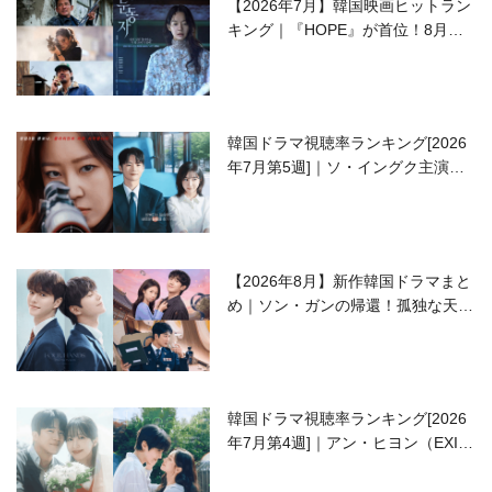
【2026年7月】韓国映画ヒットラン
キング｜『HOPE』が首位！8月公
開の注目作は？
韓国ドラマ視聴率ランキング[2026
年7月第5週]｜ソ・イングク主演の
ラブコメがついに最終回！
【2026年8月】新作韓国ドラマまと
め｜ソン・ガンの帰還！孤独な天才
高校生ピアニスト役
韓国ドラマ視聴率ランキング[2026
年7月第4週]｜アン・ヒヨン（EXID
ハニ）復帰作『愛が来る』に注目！