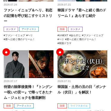
2026.07.24
2026.07.21
ファン・イニョプ＆ヘリ、初恋
韓国ドラマ『君へと続く僕のド
の記憶を呼び起こすケミストリ
リーム！』あらすじ紹介
ー
エンタメ
アーティスト
注目
エンタメ
ファン・イニョプ
ヘリ
U-NEXT
あらすじ
ファン・イニョプ
君へと続く僕のドリーム！
ヘリ
君へと続く僕のドリーム！
韓国ドラマ
2026.07.17
2026.07.01
待望の除隊後復帰！『トングン
韓国版・土用の丑の日「ポンナ
ー呪いの宮ー』で帰ってきたナ
ル（伏日）」を解説！
ム・ジュヒョクを徹底解剖
注目
アーティスト
注目
ライフスタイル