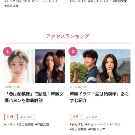
トングン呪いの宮
ナム・ジュヒョク
サムゲタン
ポンナル
伏日
韓国文化
韓国俳優
アクセスランキング
2026.08.07
2026.07.20
『恋は飴模様』で話題！韓国女
韓国ドラマ『恋は飴模様』あら
優ハヨンを徹底解剖
すじ紹介
注目
エンタメ
注目
エンタメ
ハヨン
恋は飴模様
韓国女優
あらすじ
チョン・ヘイン
ハヨン
恋は飴模様
韓国ドラマ