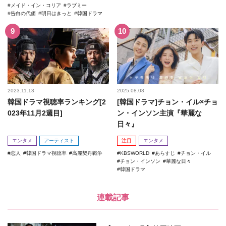
メイド・イン・コリア
ラブミー
告白の代価
明日はきっと
韓国ドラマ
2023.11.13
2025.08.08
韓国ドラマ視聴率ランキング[2
[韓国ドラマ]チョン・イル×チョ
023年11月2週目]
ン・インソン主演『華麗な
日々』
エンタメ
アーティスト
注目
エンタメ
恋人
韓国ドラマ視聴率
高麗契丹戦争
KBSWORLD
あらすじ
チョン・イル
チョン・インソン
華麗な日々
韓国ドラマ
連載記事