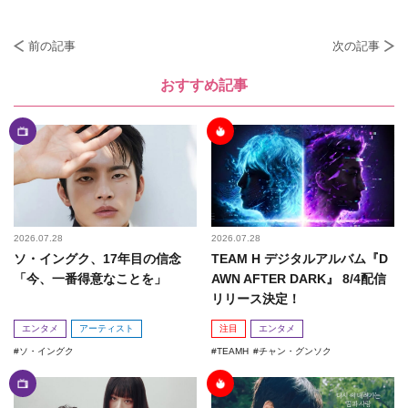
前の記事
次の記事
おすすめ記事
2026.07.28
2026.07.28
ソ・イングク、17年目の信念
TEAM H デジタルアルバム『D
「今、一番得意なことを」
AWN AFTER DARK』 8/4配信
リリース決定！
エンタメ
アーティスト
注目
エンタメ
ソ・イングク
TEAMH
チャン・グンソク