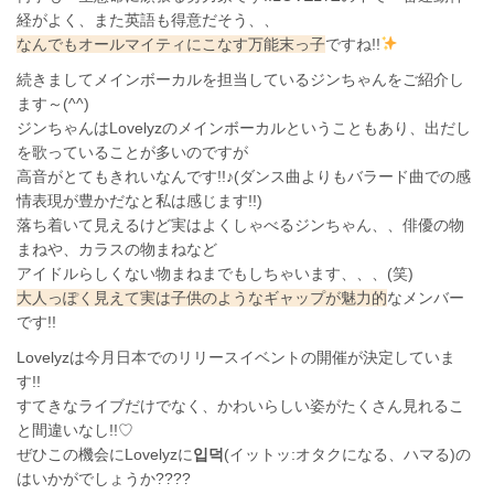
経がよく、また英語も得意だそう、、
なんでもオールマイティにこなす万能末っ子
ですね!!
続きましてメインボーカルを担当しているジンちゃんをご紹介し
ます～(^^)
ジンちゃんはLovelyzのメインボーカルということもあり、出だし
を歌っていることが多いのですが
高音がとてもきれいなんです!!♪(ダンス曲よりもバラード曲での感
情表現が豊かだなと私は感じます!!)
落ち着いて見えるけど実はよくしゃべるジンちゃん、、俳優の物
まねや、カラスの物まねなど
アイドルらしくない物まねまでもしちゃいます、、、(笑)
大人っぽく見えて実は子供のようなギャップが魅力的
なメンバー
です!!
Lovelyzは今月日本でのリリースイベントの開催が決定していま
す!!
すてきなライブだけでなく、かわいらしい姿がたくさん見れるこ
と間違いなし!!♡
ぜひこの機会にLovelyzに
입
덕
(イットッ:オタクになる、ハマる)の
はいかがでしょうか????