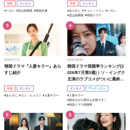
注目
エンタメ
注目
エンタメ
ハヨン
恋は飴模様
韓国女優
あらすじ
チョン・ヘイン
ハヨン
恋は飴模様
韓国ドラマ
2026.07.17
2026.08.03
韓国ドラマ『人妻キラー』あら
韓国ドラマ視聴率ランキング[2
すじ紹介
026年7月第5週]｜ソ・イングク
主演のラブコメがついに最終
回！
注目
エンタメ
エンタメ
アーティスト
あらすじ
コン・ヒョジン
人妻キラー
人妻キラー
残念ながら明日も出勤です！
韓国ドラマ視聴率