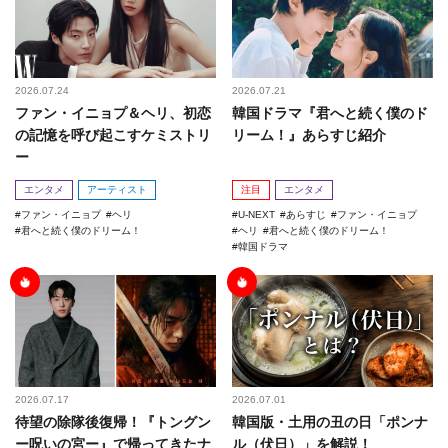
2026.07.24
2026.07.21
ファン・イニョプ＆ヘリ、初恋
韓国ドラマ『君へと続く僕のド
の記憶を呼び起こすケミストリ
リーム！』あらすじ紹介
ー
エンタメ
アーティスト
注目
エンタメ
ファン・イニョプ
ヘリ
U-NEXT
あらすじ
ファン・イニョプ
君へと続く僕のドリーム！
ヘリ
君へと続く僕のドリーム！
韓国ドラマ
2026.07.17
2026.07.01
待望の除隊後復帰！『トングン
韓国版・土用の丑の日「ポンナ
ー呪いの宮ー』で帰ってきたナ
ル（伏日）」を解説！