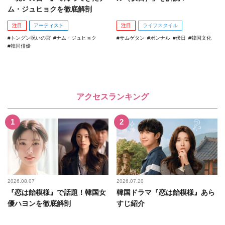
ム・ジュヒョクを徹底解剖
注目
アーティスト
注目
ライフスタイル
トングン呪いの宮
ナム・ジュヒョク
サムゲタン
ポンナル
伏日
韓国文化
韓国俳優
アクセスランキング
2026.08.07
2026.07.20
『恋は飴模様』で話題！韓国女
韓国ドラマ『恋は飴模様』あら
優ハヨンを徹底解剖
すじ紹介