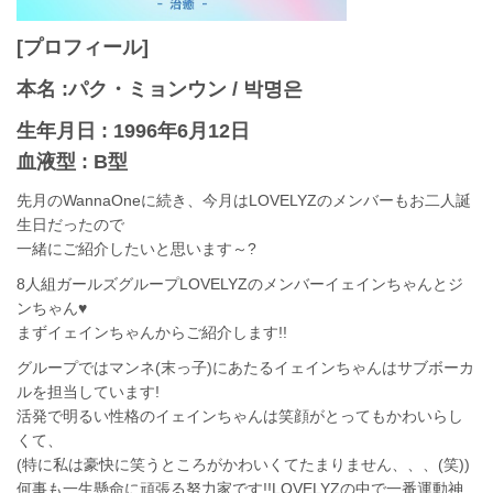
[プロフィール]
本名 :パク・ミョンウン / 박명은
生年月日 : 1996年6月12日
血液型 : B型
先月のWannaOneに続き、今月はLOVELYZのメンバーもお二人誕
生日だったので
一緒にご紹介したいと思います～?
8人組ガールズグループLOVELYZのメンバーイェインちゃんとジ
ンちゃん♥
まずイェインちゃんからご紹介します!!
グループではマンネ(末っ子)にあたるイェインちゃんはサブボーカ
ルを担当しています!
活発で明るい性格のイェインちゃんは笑顔がとってもかわいらし
くて、
(特に私は豪快に笑うところがかわいくてたまりません、、、(笑))
何事も一生懸命に頑張る努力家です!!LOVELYZの中で一番運動神