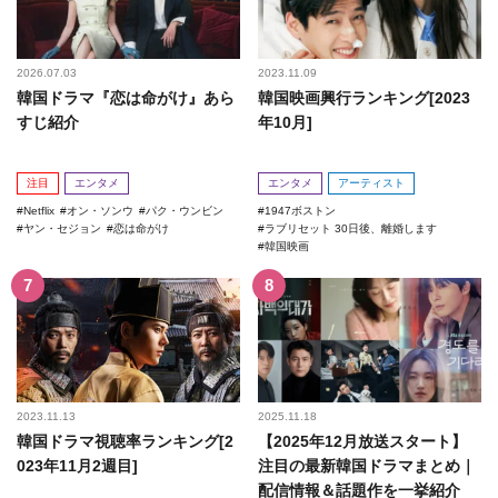
2026.07.03
2023.11.09
韓国ドラマ『恋は命がけ』あら
韓国映画興行ランキング[2023
すじ紹介
年10月]
注目
エンタメ
エンタメ
アーティスト
Netflix
オン・ソンウ
パク・ウンビン
1947ボストン
ヤン・セジョン
恋は命がけ
ラブリセット 30日後、離婚します
韓国映画
2023.11.13
2025.11.18
韓国ドラマ視聴率ランキング[2
【2025年12月放送スタート】
023年11月2週目]
注目の最新韓国ドラマまとめ｜
配信情報＆話題作を一挙紹介