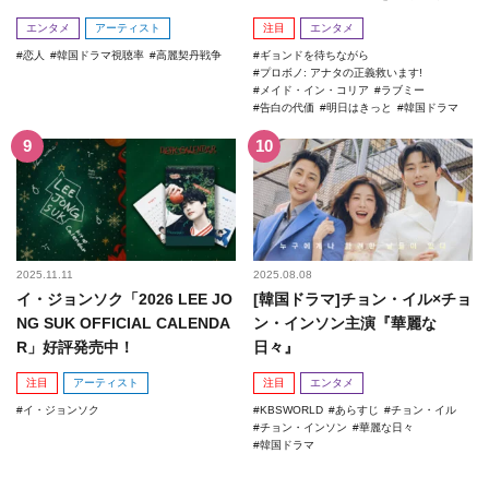
エンタメ
アーティスト
注目
エンタメ
恋人
韓国ドラマ視聴率
高麗契丹戦争
ギョンドを待ちながら
プロボノ: アナタの正義救います!
メイド・イン・コリア
ラブミー
告白の代価
明日はきっと
韓国ドラマ
2025.11.11
2025.08.08
イ・ジョンソク「2026 LEE JO
[韓国ドラマ]チョン・イル×チョ
NG SUK OFFICIAL CALENDA
ン・インソン主演『華麗な
R」好評発売中！
日々』
注目
アーティスト
注目
エンタメ
イ・ジョンソク
KBSWORLD
あらすじ
チョン・イル
チョン・インソン
華麗な日々
韓国ドラマ