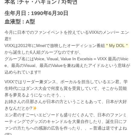
本名 :チャ・ハギョン / 차학연
生年月日 : 1990年6月30日
血液型 : A型
今月に日本でのファンイベントを控えているVIXXのメンバー エン
君!!
VIXXは2012年にMnetで放映したオーディション番組
＂My DOL＂
から誕生した6人組グループなのですが、
グループ名にはVoice, Visual, Value In Excelsis = VIXX 最高のVoic
e、最高のVisual、最高のValueを兼ね備えたアイドルという意味が
込められています!!
VIXXではリーダー兼ダンス、ボーカルを担当しているエン君。学
生時代にはダンス大会で何度も賞を受賞していて、そこから芸能
界を夢見るようになったそう、、
お姉さんの旦那さんが日本の方ということもあって、日本が大好
きなんだとか?
エン君のすごーいエピソードも盛りだくさんで、日本のファンミ
ーティングでグッズのキャンドルを大量自作したり、誕生日にフ
ァンの方たちへの感謝の広告を作ったり、、←普通は逆ですよね
(笑)