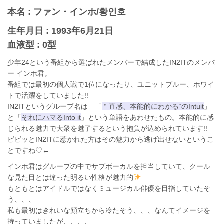
本名 : ファン・インホ/황인호
生年月日 : 1993年6月21日
血液型 : 0型
少年24という番組から選ばれたメンバーで結成したIN2ITのメンバ
ー インホ君。
番組では最初の個人戦で1位になったり、ユニットブルー、ホワイ
トで活躍をしていました!!
IN2ITというグループ名は 「
＂直感、本能的にわかる“のIntuit
」
と「
それにハマるInto it
」という単語をあわせたもの。本能的に感
じられる魅力で大衆を魅了するという抱負が込められています!!
ビビッとIN2ITに惹かれた方はその魅力から逃げ出せないというこ
とですね♡←
インホ君はグループの中でサブボーカルを担当していて、クール
な見た目とは違った明るい性格が魅力的
もともとはアイドルではなくミュージカル俳優を目指していたそ
う、、、
私も最初はきれいな顔立ちから冷たそう、、、なんてイメージを
持っていましたが、、、、