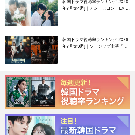
韓国ドラマ視聴率ランキング[2026
年7月第4週]｜アン・ヒヨン（EXID
ハニ）復帰作『愛が来る』に注目！
韓国ドラマ視聴率ランキング[2026
年7月第3週]｜ソ・ジソブ主演『エ
ージェント・キム』が勢い加速！