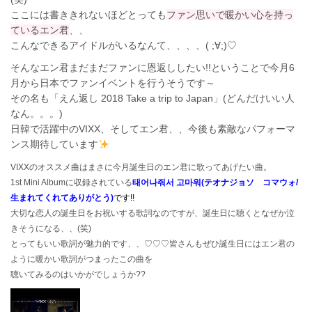
ここには書ききれないほどとっても
ファン思いで暖かい心を持っ
ているエン君
、、
こんなできるアイドルがいるなんて、、、、( ;∀;)♡
そんなエン君まだまだファンに恩返ししたい!!ということで今月6
月から日本でファンイベントを行うそうです～
その名も「えん返し 2018 Take a trip to Japan」(どんだけいい人
なん。。。)
日韓で活躍中のVIXX、そしてエン君、、今後も素敵なパフォーマ
ンス期待しています
VIXXのオススメ曲はまさに今月誕生日のエン君に歌ってあげたい曲。
1st Mini Albumに収録されている
태어나줘서 고마워(テオナジョソ コマウォ/
生まれてくれてありがとう)
です!!
大切な恋人の誕生日をお祝いする歌詞なのですが、誕生日に聴くとなぜか泣
きそうになる、、(笑)
とってもいい歌詞が魅力的です、、♡♡♡皆さんもぜひ誕生日にはエン君の
ように暖かい歌詞がつまったこの曲を
聴いてみるのはいかがでしょうか??