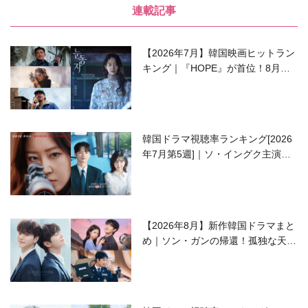
連載記事
【2026年7月】韓国映画ヒットラン
キング｜『HOPE』が首位！8月公
開の注目作は？
韓国ドラマ視聴率ランキング[2026
年7月第5週]｜ソ・イングク主演の
ラブコメがついに最終回！
【2026年8月】新作韓国ドラマまと
め｜ソン・ガンの帰還！孤独な天才
高校生ピアニスト役