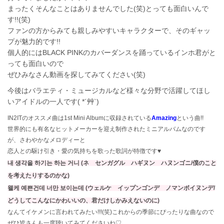
まったくそんなことはありませんでした(笑)とっても面白いんで
す!!(笑)
ファンの方からみても親しみやすいキャラクターで、そのギャッ
プが魅力的です!!
個人的にはBLACK PINKのカバーダンスを踊っているインホ君がと
っても面白いので
ぜひみなさん動画を探してみてください(笑)
今後はバラエティ・ミュージカルなど様々な分野で活躍してほし
いアイドルの一人です( *´艸`)
IN2ITのオススメ曲は1st Mini Albumに収録されている
Amazing
という曲!!
世界的にも有名なヒットメーカーを迎え制作されたミニアルバムなのです
が、さわやかなメロディーと
恋人との駆け引き・愛の気持ちを歌った歌詞が特徴です♥
내 생각을 하기는 하는 거니 (ネ センガグル ハギヌン ハヌンゴニ/僕のこと
を考えたりするのかな)
왤케 예쁜건데 너만 보이는데 (ウェルケ イップンゴンデ ノマンボイヌンデ/
どうしてこんなにかわいいの、君だけしかみえないのに)
なんてイケメンに言われてみたい!!!(笑)これからの季節にぴったりな曲なので
ぜひ皆さんも一度聴いてみてくださいね♡