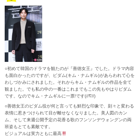
○初めて韓国のドラマを観たのが『善徳女王』でした。ドラマ内容
も面白かったのですが、ピダム(キム・ナムギル)があらわれて心を
わしづかみにされました。それからキム・ナムギルの作品を全て
観ました。でも私の中の一番はこれまでもこの先もやはりピダム
です。なのでキム・ナムギルに一票!です(//∇//)
○善徳女王のピダム役が何と言っても鮮烈な印象で、刻々と変わる
表情に惹きつけられて目が離せなくなりました。美人図のカン
ム、そして来週公開予定の花香る歌のフンソンデウォングンの両
班姿もとても素敵です。
ビジュアルは実力ともに最高