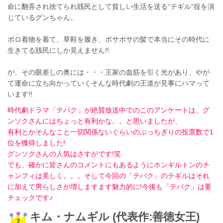
命に翻弄され捨てられ賎民として貧しい生活を送る“テギル”役を演
じているグンちゃん。
ボロ着物を着て、草鞋を履き、ボサボサの髪で本当にその時代に
生きてる賎民にしか見えません!!
が、その眼差しの奥には・・・
王家の血筋を引く光があり、やが
て運命に立ち向かっていくそんな時代劇の王道が見事にハマって
います!!
時代劇ドラマ「テバク」が絶賛放送中でのこのアンケートは、グ
ンソクさんにはちょっと有利かな。。と思いましたが、
有利とかそんなこと一切関係ないぐらいのぶっちぎりの投票数で1
位を獲得しました!
グンソクさんの人気はさすがです!笑
でも、確かに皆さんのコメントにもあるようにホンギルトンの
チ
ャンフィは美しく。。。そして今回の「テバク」のテギルはそれ
に加えて男らしさが増しますます魅力的に!今後も「テバク」は要
チェックです♪
キム・ナムギル (代表作:善徳女王)