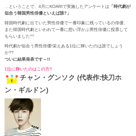
…ということで、4月にKOARIで実施したアンケートは
「時代劇が
似合う韓国男性俳優といえば誰?」
韓国時代劇に出ていた男性俳優で一番印象に残っているの俳優、
また韓国時代劇といわれて一番に想い浮かぶ男性俳優に投票して
もらいました^^
時代劇が似合う男性俳優!栄えある1位に輝いたのは誰でしょう
か??
ついに結果発表です～!!
1位に輝いたのはこの方!!
チャン・グンソク (代表作:快刀ホ
ン・ギルドン)