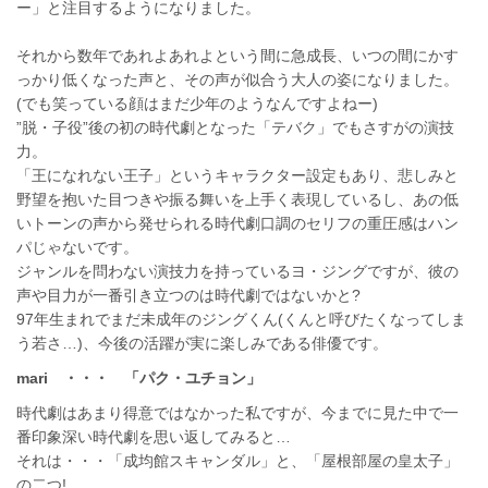
ー」と注目するようになりました。
それから数年であれよあれよという間に急成長、いつの間にかす
っかり低くなった声と、その声が似合う大人の姿になりました。
(でも笑っている顔はまだ少年のようなんですよねー)
”脱・子役”後の初の時代劇となった「テバク」でもさすがの演技
力。
「王になれない王子」というキャラクター設定もあり、悲しみと
野望を抱いた目つきや振る舞いを上手く表現しているし、あの低
いトーンの声から発せられる時代劇口調のセリフの重圧感はハン
パじゃないです。
ジャンルを問わない演技力を持っているヨ・ジングですが、彼の
声や目力が一番引き立つのは時代劇ではないかと?
97年生まれでまだ未成年のジングくん(くんと呼びたくなってしま
う若さ…)、今後の活躍が実に楽しみである俳優です。
mari ・・・
「パク・ユチョン」
時代劇はあまり得意ではなかった私ですが、今までに見た中で一
番印象深い時代劇を思い返してみると…
それは・・・「成均館スキャンダル」と、「屋根部屋の皇太子」
の二つ!