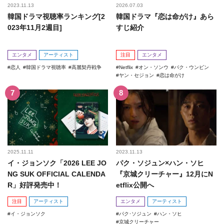
2023.11.13
2026.07.03
韓国ドラマ視聴率ランキング[2
韓国ドラマ『恋は命がけ』あら
023年11月2週目]
すじ紹介
エンタメ
アーティスト
注目
エンタメ
恋人
韓国ドラマ視聴率
高麗契丹戦争
Netflix
オン・ソンウ
パク・ウンビン
ヤン・セジョン
恋は命がけ
2025.11.11
2023.11.13
イ・ジョンソク「2026 LEE JO
パク・ソジュン×ハン・ソヒ
NG SUK OFFICIAL CALENDA
『京城クリーチャー』12月にN
R」好評発売中！
etflix公開へ
注目
アーティスト
エンタメ
アーティスト
イ・ジョンソク
パク･ソジュン
ハン・ソヒ
京城クリーチャー