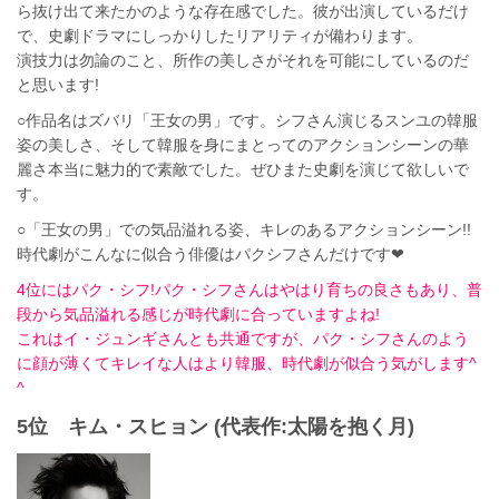
ら抜け出て来たかのような存在感でした。彼が出演しているだけ
で、史劇ドラマにしっかりしたリアリティが備わります。
演技力は勿論のこと、所作の美しさがそれを可能にしているのだ
と思います!
○作品名はズバリ「王女の男」です。シフさん演じるスンユの韓服
姿の美しさ、そして韓服を身にまとってのアクションシーンの華
麗さ本当に魅力的で素敵でした。ぜひまた史劇を演じて欲しいで
す。
○「王女の男」での気品溢れる姿、キレのあるアクションシーン!!
時代劇がこんなに似合う俳優はパクシフさんだけです❤︎
4位にはパク・シフ!パク・シフさんはやはり育ちの良さもあり、普
段から気品溢れる感じが時代劇に合っていますよね!
これはイ・ジュンギさんとも共通ですが、パク・シフさんのよう
に顔が薄くてキレイな人はより韓服、時代劇が似合う気がします^
^
5位 キム・スヒョン (代表作:太陽を抱く月)