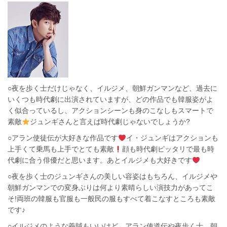
○夜を歩く士だけじゃなく、イルジメ、朝鮮ガンマンなど、過去に
いくつも時代劇に出演されていますが、どの作品でも韓服姿がよ
く似合っているし、アクションシーンも身のこなしもスマートで
素敵
ジュンギさんと言えば時代劇じゃないでしょうか?
○アラン使徒伝が大好きな作品です
イ・ジュンギはアクションも
上手くて乗馬も上手でとても素敵
顔も時代劇ピッタリで最も時
代劇に合う俳優だと思います。あとイルジメも大好きです
○夜を歩く士のジュンギさんの美しい容姿はもちろん、イルジメや
朝鮮ガンマンでの変身ぶりは何より素晴らしい演技力があってこ
そ!両班の韓服も官服も一般民の服もすべて着こなすところも素敵
です♪
○イルジメのような義賊もいいけど、アラン使道伝や夜歩く士、朝