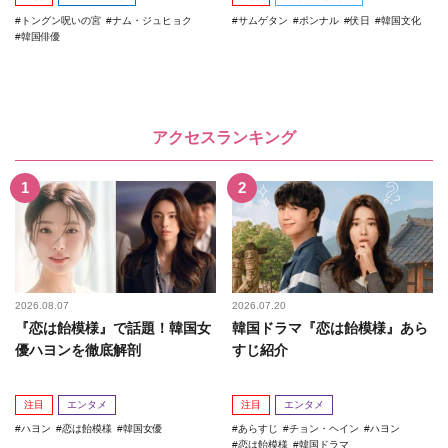
トングン呪いの宮
ナム・ジュヒョク
サムゲタン
ポンナル
伏日
韓国文化
韓国俳優
アクセスランキング
2026.08.07
2026.07.20
『恋は飴模様』で話題！韓国女
韓国ドラマ『恋は飴模様』あら
優ハヨンを徹底解剖
すじ紹介
注目
エンタメ
注目
エンタメ
ハヨン
恋は飴模様
韓国女優
あらすじ
チョン・ヘイン
ハヨン
恋は飴模様
韓国ドラマ