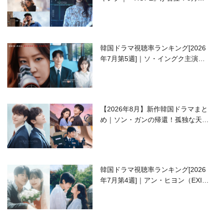
開の注目作は？
韓国ドラマ視聴率ランキング[2026
年7月第5週]｜ソ・イングク主演の
ラブコメがついに最終回！
【2026年8月】新作韓国ドラマまと
め｜ソン・ガンの帰還！孤独な天才
高校生ピアニスト役
韓国ドラマ視聴率ランキング[2026
年7月第4週]｜アン・ヒヨン（EXID
ハニ）復帰作『愛が来る』に注目！