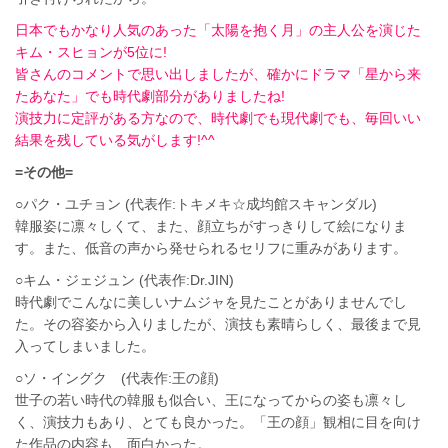
日本でもかなり人気のあった「
太陽を抱く月
」の主人公を演じた
キム・スヒョンが5位に!
皆さんのコメントで思い出しましたが、確かにドラマ「
星から来
たあなた」でも時代劇部分がありましたね!
演技力に定評がある方なので、時代劇でも現代劇でも、毎回いい
結果を残している気がします!^^
=その他=
○パク・ユチョン (代表作:トキメキ☆成均館スキャンダル)
韓服姿に凛々しくて、また、顔立ちがすっきりして絵になりま
す。また、低音の声から発せられるセリフに重みがあります。
○キム・ジェジュン (代表作:Dr.JIN)
時代劇でこんなに美しいナムジャを見たことがありませんでし
た。その容姿から入りましたが、演技も素晴らしく、最後まで見
入ってしまいました。
○ソ・イングク (代表作:王の顔)
世子の若い時代の韓服も似合い、王になってからの姿も凛々し
く、演技力もあり、とても良かった。「王の顔」観相に目を向け
た作品の内容も、面白かった。