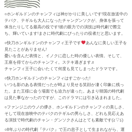
○ホンギルドンのチャンフィは神がかりに美しいです!現在放送中の
テバク、テギルも大人になったチャングンソクが、身体を張って
体当たりしてる最高の役です!彼の眼力での演技は時代劇で際立
ち、輝いています!まさに時代劇にぴったりの役者だと思います。
○快刀ホンギルドンのチャンフィ王子です
あんなに美しい王子を
見たことがありません!
憂いを含んだ表情と、イノクに恋した時の優しい表情。そして、
王座を得てからのチャンフィ。ステキ過ぎます♬
チャンフィ王子に会いたくて何度も見てしまったドラマです。
○快刀ホンギルドンのチャンフィはすごかった!
いつも影のある表情だったが時より見せる笑顔か凄く印象に残っ
た。また王様に会う場面でも迫力が違った。あまり韓国の時代劇
は見た事なかったのですが、このドラマには引き込まれました。
○ファンジニのウノの儚さ、ホンギルドンのチャンフィの美しさ、
そして現在放映中のテバクのテギルの男らしさ、どれも見応えあ
る演技で時代劇のチャン・グンソクさんはとても素敵です(≧▽≦)
○8年ぶりの時代劇『テバク』で王の息子として生まれながら、運