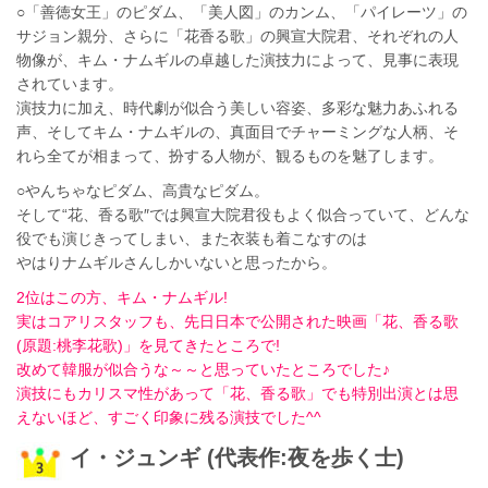
○「善徳女王」のピダム、「美人図」のカンム、「パイレーツ」の
サジョン親分、さらに「花香る歌」の興宣大院君、それぞれの人
物像が、キム・ナムギルの卓越した演技力によって、見事に表現
されています。
演技力に加え、時代劇が似合う美しい容姿、多彩な魅力あふれる
声、そしてキム・ナムギルの、真面目でチャーミングな人柄、そ
れら全てが相まって、扮する人物が、観るものを魅了します。
○やんちゃなピダム、高貴なピダム。
そして“花、香る歌″では興宣大院君役もよく似合っていて、どんな
役でも演じきってしまい、また衣装も着こなすのは
やはりナムギルさんしかいないと思ったから。
2位はこの方、キム・ナムギル!
実はコアリスタッフも、先日日本で公開された映画「花、香る歌
(原題:桃李花歌)」を見てきたところで!
改めて韓服が似合うな～～と思っていたところでした♪
演技にもカリスマ性があって
「花、香る歌
」でも特別出演とは思
えないほど、すごく印象に残る演技でした^^
イ・ジュンギ (代表作:夜を歩く士)