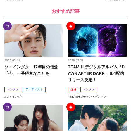
おすすめ記事
2026.07.28
2026.07.28
ソ・イングク、17年目の信念
TEAM H デジタルアルバム『D
「今、一番得意なことを」
AWN AFTER DARK』 8/4配信
リリース決定！
エンタメ
アーティスト
注目
エンタメ
ソ・イングク
TEAMH
チャン・グンソク