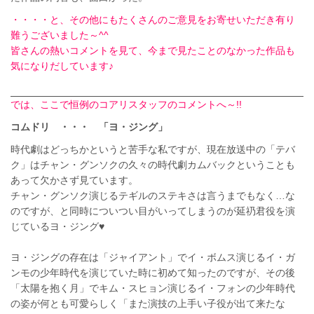
・・・・と、その他にもたくさんのご意見をお寄せいただき有り
難うございました～^^
皆さんの熱いコメントを見て、今まで見たことのなかった作品も
気になりだしています♪
では、ここで恒例のコアリスタッフのコメントへ～!!
コムドリ ・・・
「ヨ・ジング」
時代劇はどっちかというと苦手な私ですが、現在放送中の「テバ
ク」はチャン・グンソクの久々の時代劇カムバックということも
あって欠かさず見ています。
チャン・グンソク演じるテギルのステキさは言うまでもなく…な
のですが、と同時についつい目がいってしまうのが延礽君役を演
じているヨ・ジング♥
ヨ・ジングの存在は「ジャイアント」でイ・ボムス演じるイ・ガ
ンモの少年時代を演じていた時に初めて知ったのですが、その後
「太陽を抱く月」でキム・スヒョン演じるイ・フォンの少年時代
の姿が何とも可愛らしく「また演技の上手い子役が出て来たな