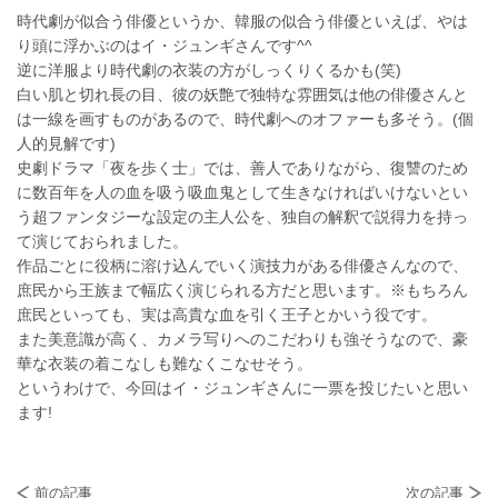
時代劇が似合う俳優というか、韓服の似合う俳優といえば、やは
り頭に浮かぶのはイ・ジュンギさんです^^
逆に洋服より時代劇の衣装の方がしっくりくるかも(笑)
白い肌と切れ長の目、彼の妖艶で独特な雰囲気は他の俳優さんと
は一線を画すものがあるので、時代劇へのオファーも多そう。(個
人的見解です)
史劇ドラマ「夜を歩く士」では、善人でありながら、復讐のため
に数百年を人の血を吸う吸血鬼として生きなければいけないとい
う超ファンタジーな設定の主人公を、独自の解釈で説得力を持っ
て演じておられました。
作品ごとに役柄に溶け込んでいく演技力がある俳優さんなので、
庶民から王族まで幅広く演じられる方だと思います。※もちろん
庶民といっても、実は高貴な血を引く王子とかいう役です。
また美意識が高く、カメラ写りへのこだわりも強そうなので、豪
華な衣装の着こなしも難なくこなせそう。
というわけで、今回はイ・ジュンギさんに一票を投じたいと思い
ます!
前の記事
次の記事