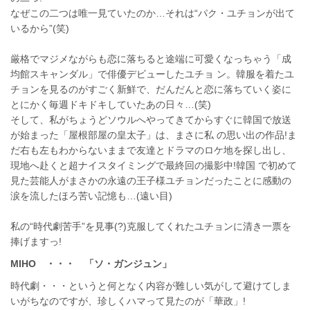
なぜこの二つは唯一見ていたのか…それは“パク・ユチョンが出て
いるから”(笑)
厳格でマジメながらも恋に落ちると途端に可愛くなっちゃう「成
均館スキャンダル」で俳優デビューしたユチョ ン。韓服を着たユ
チョンを見るのがすごく新鮮で、だんだんと恋に落ちていく姿に
とにかく毎週ドキドキしていたあの日々…(笑)
そして、私がちょうどソウルへやってきてからすぐに韓国で放送
が始まった「屋根部屋の皇太子」は、まさに私 の思い出の作品!ま
だ右も左もわからないままで友達とドラマのロケ地を探し出し、
現地へ赴くと超ナイスタイミングで最終回の撮影中!韓国 で初めて
見た芸能人がまさかの永遠の王子様ユチョンだったことに感動の
涙を流したほろ苦い記憶も…(遠い目)
私の“時代劇苦手”を見事(?)克服してくれたユチョンに清き一票を
捧げますっ!
MIHO ・・・
「ソ・ガンジュン」
時代劇・・・というと何となく内容が難しい気がして避けてしま
いがちなのですが、珍しくハマって見たのが「華政」!