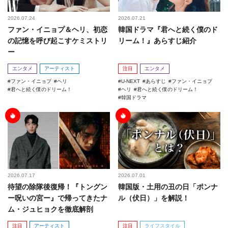
2026.07.24
2026.07.21
ファン・イニョプ＆ヘリ、初恋
韓国ドラマ『君へと続く僕のド
の記憶を呼び起こすケミストリ
リーム！』あらすじ紹介
ー
エンタメ
アーティスト
注目
エンタメ
ファン・イニョプ
ヘリ
U-NEXT
あらすじ
ファン・イニョプ
君へと続く僕のドリーム！
ヘリ
君へと続く僕のドリーム！
韓国ドラマ
2026.07.17
2026.07.01
待望の除隊後復帰！『トングン
韓国版・土用の丑の日「ポンナ
ー呪いの宮ー』で帰ってきたナ
ル（伏日）」を解説！
ム・ジュヒョクを徹底解剖
注目
アーティスト
注目
ライフスタイル