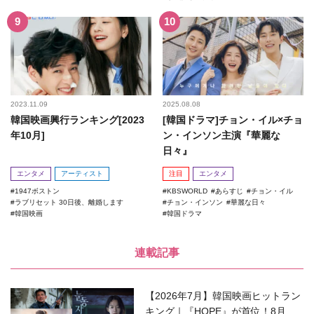
2023.11.09
2025.08.08
韓国映画興行ランキング[2023
[韓国ドラマ]チョン・イル×チョ
年10月]
ン・インソン主演『華麗な
日々』
エンタメ
アーティスト
注目
エンタメ
1947ボストン
KBSWORLD
あらすじ
チョン・イル
ラブリセット 30日後、離婚します
チョン・インソン
華麗な日々
韓国映画
韓国ドラマ
連載記事
【2026年7月】韓国映画ヒットラン
キング｜『HOPE』が首位！8月公