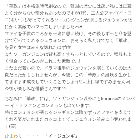
「華政」は本格派時代劇なので、韓国の歴史には疎い私には正直
よく分からない部分もあったのですが(汗)、主人公ファイ(イ・ヨ
ニ)をいつも守ってくれるソ・ガンジュンが演じるジュウォンがと
にかく素敵でハマってしまいました><♥
ファイを子供のころから一途に想い続け、その後もずっと命を懸
けて守ってくれるジュウォンに、おそらく私だけでなく「華政」
を見た女性はみんな惚れたはず!笑
またソ・ガンジュンは背も高くすらっとしているので、韓服もよ
く似合っているのがこれまた素敵で…!
まだまだ若いので、ドラマ後半のジュウォンを演じていくのは大
変だったかもしれませんが、今後、この「華政」の経験を生かし
てますます成長していくことでしょう!(←上目線ですみませんw)
今後が楽しみな俳優さんです^^
ちなみに「華政」には、ソ・ガンジュン以外にも5urpriseのメンバ
ー イ・テファンとコンミョンも出ています。
特にコンミョンが演じるジャギョンは陰でずっとファイを支えて
くれる姿がこれまたカッコよくて…ジュウォン並みに心奪われま
す(笑)
ひまわり ・・・
「イ・ジュンギ」