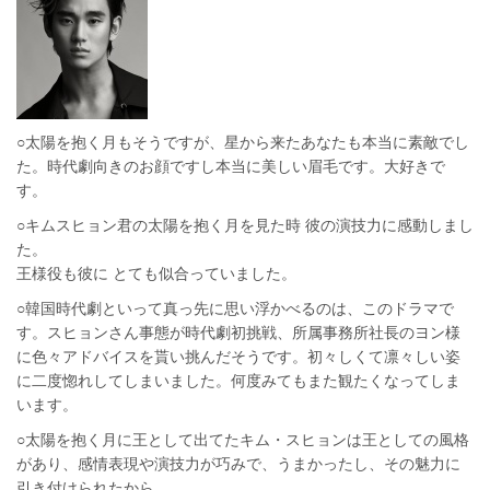
○太陽を抱く月もそうですが、星から来たあなたも本当に素敵でし
た。時代劇向きのお顔ですし本当に美しい眉毛です。大好きで
す。
○キムスヒョン君の太陽を抱く月を見た時 彼の演技力に感動しまし
た。
王様役も彼に とても似合っていました。
○韓国時代劇といって真っ先に思い浮かべるのは、このドラマで
す。スヒョンさん事態が時代劇初挑戦、所属事務所社長のヨン様
に色々アドバイスを貰い挑んだそうです。初々しくて凛々しい姿
に二度惚れしてしまいました。何度みてもまた観たくなってしま
います。
○太陽を抱く月に王として出てたキム・スヒョンは王としての風格
があり、感情表現や演技力が巧みで、うまかったし、その魅力に
引き付けられたから。