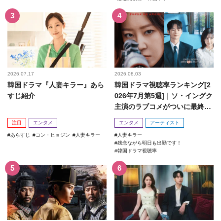
2026.07.17
2026.08.03
韓国ドラマ『人妻キラー』あら
韓国ドラマ視聴率ランキング[2
すじ紹介
026年7月第5週]｜ソ・イングク
主演のラブコメがついに最終
回！
注目
エンタメ
エンタメ
アーティスト
あらすじ
コン・ヒョジン
人妻キラー
人妻キラー
残念ながら明日も出勤です！
韓国ドラマ視聴率