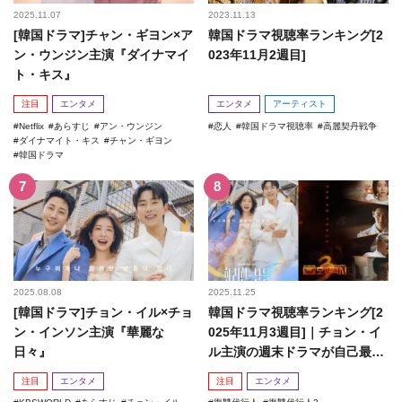
2025.11.07
2023.11.13
[韓国ドラマ]チャン・ギヨン×ア
韓国ドラマ視聴率ランキング[2
ン・ウンジン主演『ダイナマイ
023年11月2週目]
ト・キス』
注目
エンタメ
エンタメ
アーティスト
Netflix
あらすじ
アン・ウンジン
恋人
韓国ドラマ視聴率
高麗契丹戦争
ダイナマイト・キス
チャン・ギヨン
韓国ドラマ
2025.08.08
2025.11.25
[韓国ドラマ]チョン・イル×チョ
韓国ドラマ視聴率ランキング[2
ン・インソン主演『華麗な
025年11月3週目]｜チョン・イ
日々』
ル主演の週末ドラマが自己最高
記録を更新！
注目
エンタメ
注目
エンタメ