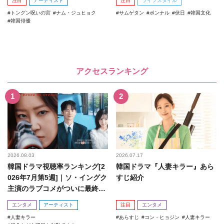
注目
アーティスト
注目
ライフスタイル
トングン呪いの宮
ナム・ジュヒョク
サムゲタン
ポンナル
伏日
韓国文化
韓国俳優
アクセスランキング
2026.08.03
2026.07.17
韓国ドラマ視聴率ランキング[2
韓国ドラマ『人妻キラー』あら
026年7月第5週]｜ソ・イングク
すじ紹介
主演のラブコメがついに最終
回！
エンタメ
アーティスト
注目
エンタメ
人妻キラー
あらすじ
コン・ヒョジン
人妻キラー