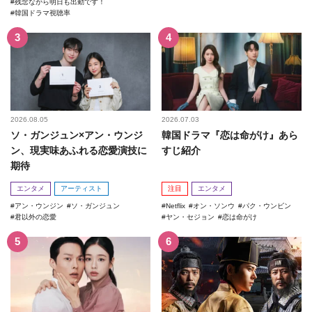
残念ながら明日も出勤です！
韓国ドラマ視聴率
2026.08.05
2026.07.03
ソ・ガンジュン×アン・ウンジ
韓国ドラマ『恋は命がけ』あら
ン、現実味あふれる恋愛演技に
すじ紹介
期待
エンタメ
アーティスト
注目
エンタメ
アン・ウンジン
ソ・ガンジュン
Netflix
オン・ソンウ
パク・ウンビン
君以外の恋愛
ヤン・セジョン
恋は命がけ