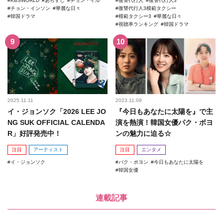
KBSWORLD
あらすじ
チョン・イル
復讐代行人
復讐代行人3
チョン・インソン
華麗な日々
復讐代行人3模範タクシー
韓国ドラマ
模範タクシー3
華麗な日々
視聴率ランキング
韓国ドラマ
2025.11.11
2023.11.09
イ・ジョンソク「2026 LEE JO
『今日もあなたに太陽を』で主
NG SUK OFFICIAL CALENDA
演を熱演！韓国女優パク・ボヨ
R」好評発売中！
ンの魅力に迫る☆
注目
アーティスト
注目
エンタメ
イ・ジョンソク
パク・ボヨン
今日もあなたに太陽を
韓国女優
連載記事