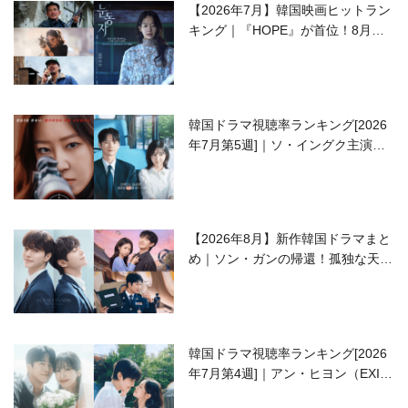
【2026年7月】韓国映画ヒットラン
キング｜『HOPE』が首位！8月公
開の注目作は？
韓国ドラマ視聴率ランキング[2026
年7月第5週]｜ソ・イングク主演の
ラブコメがついに最終回！
【2026年8月】新作韓国ドラマまと
め｜ソン・ガンの帰還！孤独な天才
高校生ピアニスト役
韓国ドラマ視聴率ランキング[2026
年7月第4週]｜アン・ヒヨン（EXID
ハニ）復帰作『愛が来る』に注目！