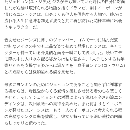
たジェヒョン(ユ・ジテ)とジスが最も輝いていた時代の自分に対面
しながら繰り広げられる物語を描くドラマだ。劇中イ・ボヨンが
演じるユン・ジスは、自身よりも他人を優先する人物で、静かに
流れる人生に意味を加えず波長と共に再び訪れた花様年華に出会
うキャラクターだ。
色あせたジーンズに薄手のジャンパー、ゴムで一つに結んだ髪、
地味なメイクの中でも上品な姿で初めて登場したジスは、キャラ
クターが持っている外見的な面を一瞬にして説明した。続いてデ
モ隊の中に入り水を配る姿からは粘り強さを、1人デモをするお年
寄りたちを支援する姿からは温かさを、息子ヨンミン(コ・ウリム)
との通話からは愛嬌溢れる姿を見せた。
最後にヨンミンのためにジェヒョンであることも知らずに謝罪す
る姿からは、母性愛からくる愛情を感じさせ見る者の心を悲しく
させた。そしてジェヒョンとの対面によって流れる辛さの涙エン
ディングは、次回放送への期待を高めた。また何よりもイ・ボヨ
ンが見せたユン・ジスは、もう一人のイ・ボヨンと考えられる程
の完璧なシンクロ率を披露し、彼女が持っている深い演技の内面
もしっかりと伝わった。