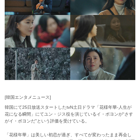
[韓国エンタメニュース]
韓国にて25日放送スタートしたtvN土日ドラマ「花様年華-人生が
花になる瞬間」にてユン・ジス役を演じているイ・ボヨンが“さす
がイ・ボヨンだ”という評価を受けている。
「花様年華」は美しい初恋が過ぎ、すべてが変わったまま再会し