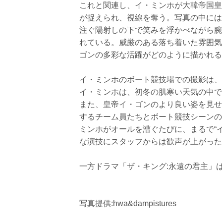
これと関連し、イ・ミンホが大韓帝国皇
が捉えられ、視線を奪う。写真の中には
注ぐ陽射しの下で笑みを浮かべながら腕
れている。威厳のある落ち着いた雰囲気
ゴンの多彩な活躍がどのように描かれる
イ・ミンホのボート競技場での撮影は、
イ・ミンホは、初冬の肌寒い天気の中で
また、皇帝イ・ゴンのより良い姿を見せ
するチーム員たちとボート競技シーンの
ミンホがオールを漕ぐたびに、まるで“
な演技にスタッフからは歓声が上がった
一方ドラマ「ザ・キング:永遠の君主」は
写真提供:hwa&dampistures