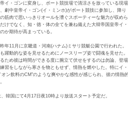
帝イ・ゴンに変身し、ボート競技場で清涼さを放っている現場
、劇中皇帝イ・ゴン(イ・ミンホ)がボート競技に参加し、降り
の筋肉で思いっきりオールを漕ぐスポーティーな魅力が収めら
だけでなく、知・徳・体の全てを兼ね備えた大韓帝国皇帝イ・
のか期待が高まっている。
昨年11月に京畿道・河南(ハナム)ミサリ競艇公園で行われた。
も躍動的な姿を見せるためにノースリーブ姿で闘魂を見せた。
るため彼は時間ができる度に腕立て伏せをするのは勿論、登場
練習をしながら寒さを物ともせず、情熱を燃やした。特にイ・
イオン飲料のCM”のような爽やかな感性が感じられ、彼の情熱
。
、韓国にて4月17日夜10時より放送スタート予定だ。