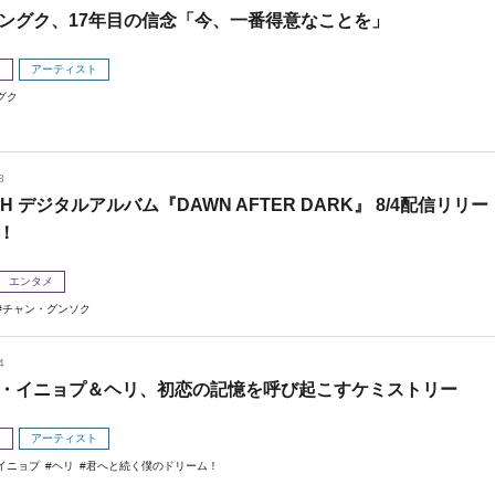
ングク、17年目の信念「今、一番得意なことを」
メ
アーティスト
グク
8
 H デジタルアルバム『DAWN AFTER DARK』 8/4配信リリー
！
エンタメ
チャン・グンソク
4
・イニョプ＆ヘリ、初恋の記憶を呼び起こすケミストリー
メ
アーティスト
イニョプ
ヘリ
君へと続く僕のドリーム！