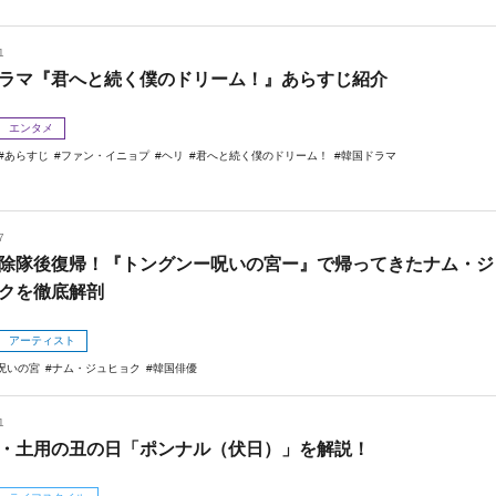
1
ラマ『君へと続く僕のドリーム！』あらすじ紹介
エンタメ
あらすじ
ファン・イニョプ
ヘリ
君へと続く僕のドリーム！
韓国ドラマ
7
除隊後復帰！『トングンー呪いの宮ー』で帰ってきたナム・ジ
クを徹底解剖
アーティスト
呪いの宮
ナム・ジュヒョク
韓国俳優
1
・土用の丑の日「ポンナル（伏日）」を解説！