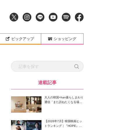
ピックアップ
ショッピング
連載記事
大人の韓国+han暮らしまわり
通信「また訪ねたくなる場所
へ―VIIN Collection」
【2026年7月】韓国映画ヒッ
トランキング｜『HOPE』が