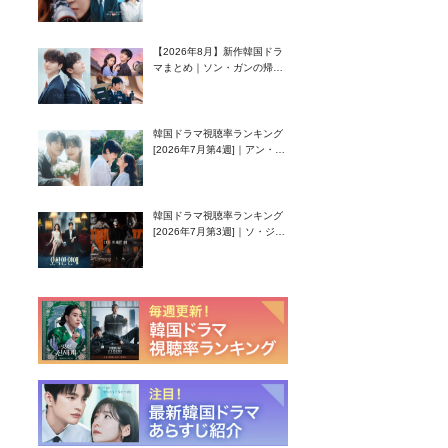
グク主演のラブコメがついに
最終回！
【2026年8月】新作韓国ドラ
マまとめ｜ソン・ガンの帰
還！孤独な天才高校生ピアニ
スト役
韓国ドラマ視聴率ランキング
[2026年7月第4週]｜アン・ヒ
ヨン（EXID ハニ）復帰作
『愛が来る』に注目！
韓国ドラマ視聴率ランキング
[2026年7月第3週]｜ソ・ジソ
ブ主演『エージェント・キ
ム』が勢い加速！