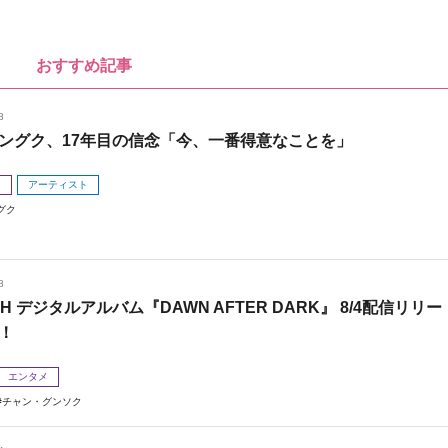
おすすめ記事
8
ングク、17年目の信念「今、一番得意なことを」
メ
アーティスト
グク
8
 H デジタルアルバム『DAWN AFTER DARK』 8/4配信リリー
！
エンタメ
チャン・グンソク