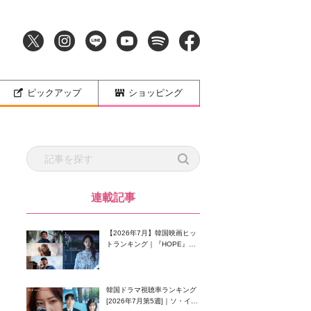
ピックアップ
ショッピング
連載記事
【2026年7月】韓国映画ヒッ
トランキング｜『HOPE』が
首位！8月公開の注目作は？
韓国ドラマ視聴率ランキング
[2026年7月第5週]｜ソ・イン