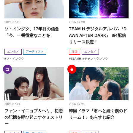
2026.07.28
2026.07.28
ソ・イングク、17年目の信念
TEAM H デジタルアルバム『D
「今、一番得意なことを」
AWN AFTER DARK』 8/4配信
リリース決定！
エンタメ
アーティスト
注目
エンタメ
ソ・イングク
TEAMH
チャン・グンソク
2026.07.24
2026.07.21
ファン・イニョプ＆ヘリ、初恋
韓国ドラマ『君へと続く僕のド
の記憶を呼び起こすケミストリ
リーム！』あらすじ紹介
ー