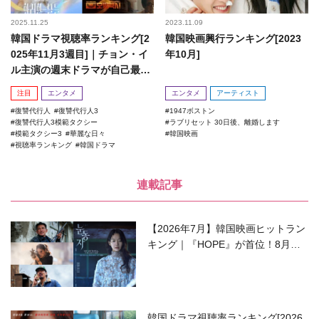
2025.11.25
2023.11.09
韓国ドラマ視聴率ランキング[2
韓国映画興行ランキング[2023
025年11月3週目]｜チョン・イ
年10月]
ル主演の週末ドラマが自己最高
記録を更新！
注目
エンタメ
エンタメ
アーティスト
復讐代行人
復讐代行人3
1947ボストン
復讐代行人3模範タクシー
ラブリセット 30日後、離婚します
模範タクシー3
華麗な日々
韓国映画
視聴率ランキング
韓国ドラマ
連載記事
【2026年7月】韓国映画ヒットラン
キング｜『HOPE』が首位！8月公
開の注目作は？
韓国ドラマ視聴率ランキング[2026