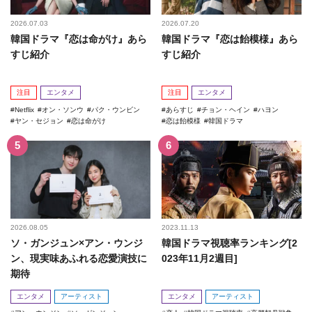
2026.07.03
2026.07.20
韓国ドラマ『恋は命がけ』あら
韓国ドラマ『恋は飴模様』あら
すじ紹介
すじ紹介
注目
エンタメ
注目
エンタメ
Netflix
オン・ソンウ
パク・ウンビン
あらすじ
チョン・ヘイン
ハヨン
ヤン・セジョン
恋は命がけ
恋は飴模様
韓国ドラマ
2026.08.05
2023.11.13
ソ・ガンジュン×アン・ウンジ
韓国ドラマ視聴率ランキング[2
ン、現実味あふれる恋愛演技に
023年11月2週目]
期待
エンタメ
アーティスト
エンタメ
アーティスト