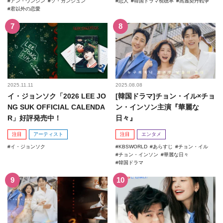
アン・ウンジン
ソ・ガンジュン
恋人
韓国ドラマ視聴率
高麗契丹戦争
君以外の恋愛
2025.11.11
2025.08.08
イ・ジョンソク「2026 LEE JO
[韓国ドラマ]チョン・イル×チョ
NG SUK OFFICIAL CALENDA
ン・インソン主演『華麗な
R」好評発売中！
日々』
注目
アーティスト
注目
エンタメ
イ・ジョンソク
KBSWORLD
あらすじ
チョン・イル
チョン・インソン
華麗な日々
韓国ドラマ