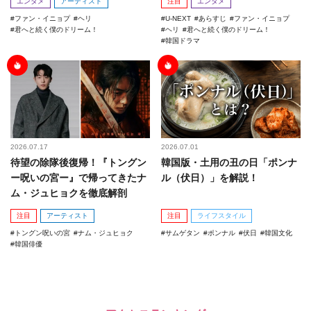
エンタメ
アーティスト
注目
エンタメ
ファン・イニョプ
ヘリ
U-NEXT
あらすじ
ファン・イニョプ
君へと続く僕のドリーム！
ヘリ
君へと続く僕のドリーム！
韓国ドラマ
2026.07.17
2026.07.01
待望の除隊後復帰！『トングン
韓国版・土用の丑の日「ポンナ
ー呪いの宮ー』で帰ってきたナ
ル（伏日）」を解説！
ム・ジュヒョクを徹底解剖
注目
アーティスト
注目
ライフスタイル
トングン呪いの宮
ナム・ジュヒョク
サムゲタン
ポンナル
伏日
韓国文化
韓国俳優