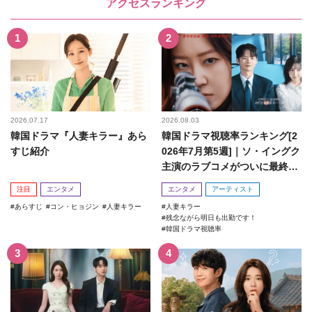
アクセスランキング
2026.07.17
2026.08.03
韓国ドラマ『人妻キラー』あら
韓国ドラマ視聴率ランキング[2
すじ紹介
026年7月第5週]｜ソ・イングク
主演のラブコメがついに最終
回！
注目
エンタメ
エンタメ
アーティスト
あらすじ
コン・ヒョジン
人妻キラー
人妻キラー
残念ながら明日も出勤です！
韓国ドラマ視聴率