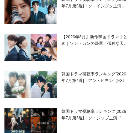
年7月第5週]｜ソ・イングク主演の
ラブコメがついに最終回！
【2026年8月】新作韓国ドラマまと
め｜ソン・ガンの帰還！孤独な天才
高校生ピアニスト役
韓国ドラマ視聴率ランキング[2026
年7月第4週]｜アン・ヒヨン（EXID
ハニ）復帰作『愛が来る』に注目！
韓国ドラマ視聴率ランキング[2026
年7月第3週]｜ソ・ジソブ主演『エ
ージェント・キム』が勢い加速！