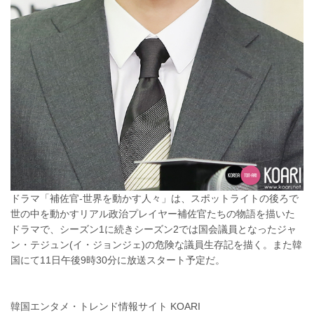
ドラマ「補佐官-世界を動かす人々」は、スポットライトの後ろで
世の中を動かすリアル政治プレイヤー補佐官たちの物語を描いた
ドラマで、シーズン1に続きシーズン2では国会議員となったジャ
ン・テジュン(イ・ジョンジェ)の危険な議員生存記を描く。また韓
国にて11日午後9時30分に放送スタート予定だ。
韓国エンタメ・トレンド情報サイト KOARI