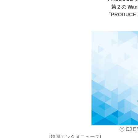
第 2 の W
「PRODUCE
ⓒ CJ EN
[韓国エンタメニュース]