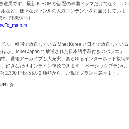
S 放送局です。最新 K-POP や話題の韓国ドラマだけでなく、バ
番組など、様々なジャンルの人気コンテンツをお届けしていま
ほかで視聴可能
_howTo_main.m
。 韓国で放送している Mnet Korea と日本で放送している
きるほか、Mnet Japan で放送された日本語字幕付きのバラエテ
信中。番組アーカイブも大充実。あらゆるインターネット接続
ら、好きなだけオンライン視聴できます。 ベーシックプラン(月
額: 2,300 円税抜)の 2 種類から、ご視聴プランを選べます。
URL☆