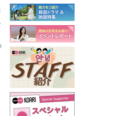
こ
も
こ
用