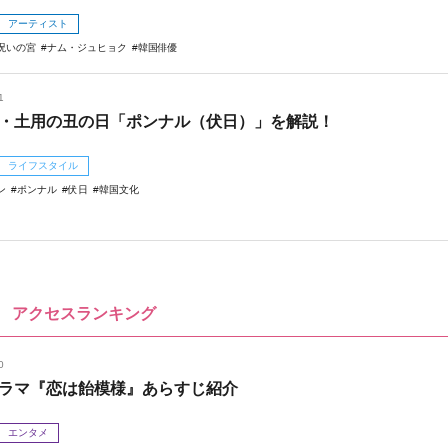
アーティスト
呪いの宮
ナム・ジュヒョク
韓国俳優
1
・土用の丑の日「ポンナル（伏日）」を解説！
ライフスタイル
ン
ポンナル
伏日
韓国文化
アクセスランキング
0
ラマ『恋は飴模様』あらすじ紹介
エンタメ