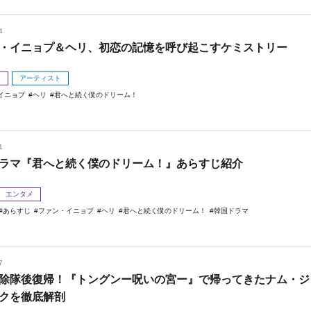
4
・イニョプ＆ヘリ、初恋の記憶を呼び起こすケミストリー
メ
アーティスト
イニョプ
ヘリ
君へと続く僕のドリーム！
1
ラマ『君へと続く僕のドリーム！』あらすじ紹介
エンタメ
あらすじ
ファン・イニョプ
ヘリ
君へと続く僕のドリーム！
韓国ドラマ
7
除隊後復帰！『トングンー呪いの宮ー』で帰ってきたナム・ジ
クを徹底解剖