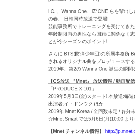
I.O.I、Wanna One、IZ*ONE
の春、 日韓同時放送で登場!
芸能事務所でトレーニングを受けてきた
年齢制限内の男性なら国籍に関係なく志
とが今シーズンのポイント!
さらに BTS(防弾少年団)の所属事務所 
されるオリジナル曲をプロデュースする
2019年、第2の Wanna One 誕生の
【CS放送 『Mnet』 放送情報 / 動画配信
「PRODUCE X 101」
2019年5月3日(金)スタート! 本放送:毎週(
出演者:イ・ドンウク ほか
2019年 Mnet Korea / 全回数未定 / 各
☆Mnet Smart では5月6日(月)10:0
【Mnet チャンネル情報】
http://jp.mnet