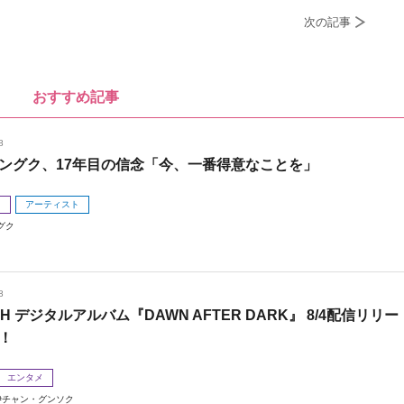
次の記事
おすすめ記事
8
ングク、17年目の信念「今、一番得意なことを」
メ
アーティスト
グク
8
 H デジタルアルバム『DAWN AFTER DARK』 8/4配信リリー
！
エンタメ
チャン・グンソク