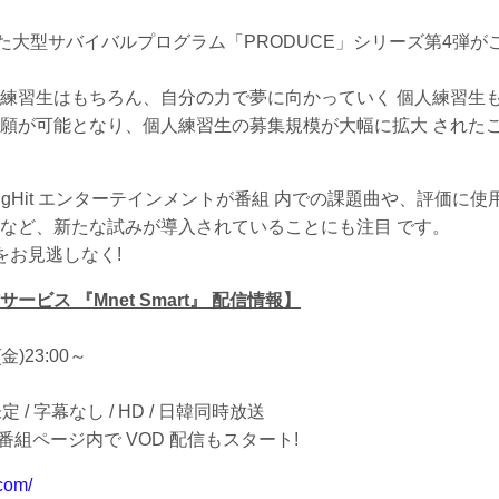
 らを輩出した大型サバイバルプログラム「PRODUCE」シリーズ第4弾が
練習生はもちろん、自分の力で夢に向かっていく 個人練習生
願が可能となり、個人練習生の募集規模が大幅に拡大 された
BigHit エンターテインメントが番組 内での課題曲や、評価に使
など、新たな試みが導入されていることにも注目 です。
瞬間をお見逃しなく!
サービス 『Mnet Smart』 配信情報】
金)23:00～
分未定 / 字幕なし / HD / 日韓同時放送
0 より番組ページ内で VOD 配信もスタート!
.com/