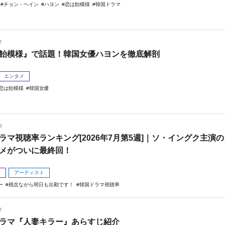
チョン・ヘイン
ハヨン
恋は飴模様
韓国ドラマ
7
飴模様』で話題！韓国女優ハヨンを徹底解剖
エンタメ
恋は飴模様
韓国女優
3
ラマ視聴率ランキング[2026年7月第5週]｜ソ・イングク主演の
メがついに最終回！
メ
アーティスト
ー
残念ながら明日も出勤です！
韓国ドラマ視聴率
7
ラマ『人妻キラー』あらすじ紹介