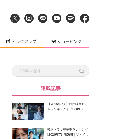
ピックアップ
ショッピング
連載記事
【2026年7月】韓国映画ヒッ
トランキング｜『HOPE』が
首位！8月公開の注目作は？
韓国ドラマ視聴率ランキング
[2026年7月第5週]｜ソ・イン