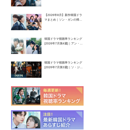
グク主演のラブコメがついに
最終回！
【2026年8月】新作韓国ドラ
マまとめ｜ソン・ガンの帰
還！孤独な天才高校生ピアニ
スト役
韓国ドラマ視聴率ランキング
[2026年7月第4週]｜アン・ヒ
ヨン（EXID ハニ）復帰作
『愛が来る』に注目！
韓国ドラマ視聴率ランキング
[2026年7月第3週]｜ソ・ジソ
ブ主演『エージェント・キ
ム』が勢い加速！