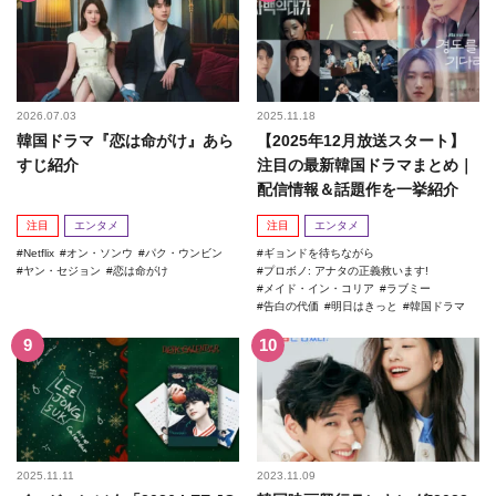
2026.07.03
2025.11.18
韓国ドラマ『恋は命がけ』あら
【2025年12月放送スタート】
すじ紹介
注目の最新韓国ドラマまとめ｜
配信情報＆話題作を一挙紹介
注目
エンタメ
注目
エンタメ
Netflix
オン・ソンウ
パク・ウンビン
ギョンドを待ちながら
ヤン・セジョン
恋は命がけ
プロボノ: アナタの正義救います!
メイド・イン・コリア
ラブミー
告白の代価
明日はきっと
韓国ドラマ
2025.11.11
2023.11.09