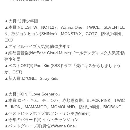
▲大賞:防弾少年団
▲本賞:NU’EST W、NCT127、Wanna One、TWICE、SEVENTEE
N、故ジョンヒョン(SHINee)、MONSTA X、GOT7、防弾少年団、
EXO
▲アイドルライブ人気賞:防弾少年団
▲網易雲音楽(NetEase Cloud Music)ゴールデンディスク人気賞:防
弾少年団
▲ベストOST賞:Paul Kim(SBSドラマ「先にキスからしましょう
か」OST)
▲新人賞:IZ*ONE、Stray Kids
▲大賞:iKON「Love Scenario」
▲本賞:ロイ・キム、チョンハ、赤頬思春期、BLACK PINK、TWIC
E、iKON、MAMAMOO、MOMOLAND、防弾少年団、BIGBANG
▲ベストヒップホップ賞:ソン・ミンホ(Winner)
▲今年のバラード賞:イム・チャンジョン
▲ベストグループ賞(男性):Wanna One