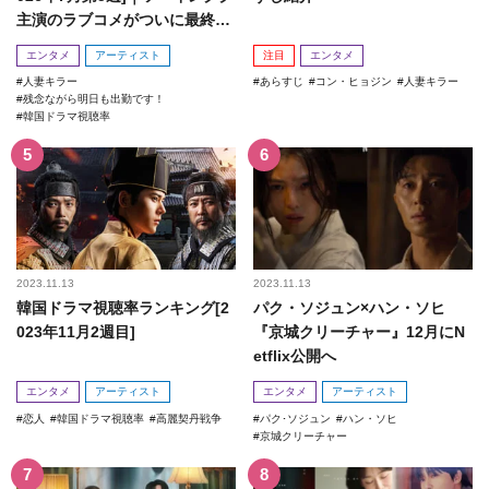
主演のラブコメがついに最終
回！
エンタメ
アーティスト
注目
エンタメ
人妻キラー
あらすじ
コン・ヒョジン
人妻キラー
残念ながら明日も出勤です！
韓国ドラマ視聴率
2023.11.13
2023.11.13
韓国ドラマ視聴率ランキング[2
パク・ソジュン×ハン・ソヒ
023年11月2週目]
『京城クリーチャー』12月にN
etflix公開へ
エンタメ
アーティスト
エンタメ
アーティスト
恋人
韓国ドラマ視聴率
高麗契丹戦争
パク･ソジュン
ハン・ソヒ
京城クリーチャー