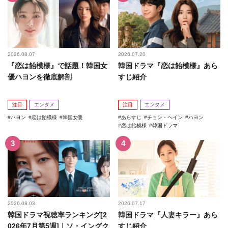
2026.08.07
2026.07.20
『恋は飴模様』で話題！韓国女
韓国ドラマ『恋は飴模様』あら
優ハヨンを徹底解剖
すじ紹介
注目
エンタメ
注目
エンタメ
ハヨン
恋は飴模様
韓国女優
あらすじ
チョン・ヘイン
ハヨン
恋は飴模様
韓国ドラマ
2026.08.03
2026.07.17
韓国ドラマ視聴率ランキング[2
韓国ドラマ『人妻キラー』あら
026年7月第5週]｜ソ・イングク
すじ紹介