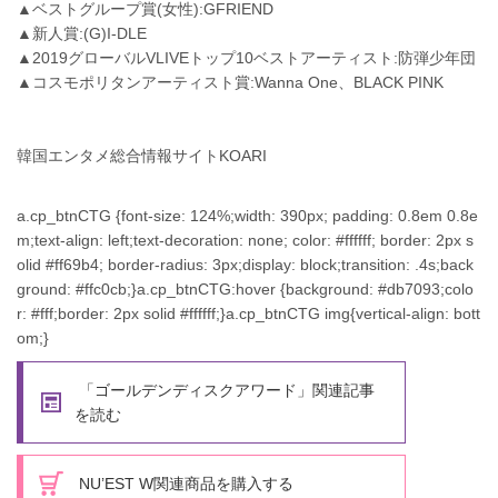
▲ベストグループ賞(女性):GFRIEND
▲新人賞:(G)I-DLE
▲2019グローバルVLIVEトップ10ベストアーティスト:防弾少年団
▲コスモポリタンアーティスト賞:Wanna One、BLACK PINK
韓国エンタメ総合情報サイトKOARI
a.cp_btnCTG {font-size: 124%;width: 390px; padding: 0.8em 0.8e
m;text-align: left;text-decoration: none; color: #ffffff; border: 2px s
olid #ff69b4; border-radius: 3px;display: block;transition: .4s;back
ground: #ffc0cb;}a.cp_btnCTG:hover {background: #db7093;colo
r: #fff;border: 2px solid #ffffff;}a.cp_btnCTG img{vertical-align: bott
om;}
「ゴールデンディスクアワード」関連記事
を読む
NU’EST W関連商品を購入する