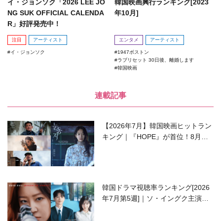
イ・ジョンソク「2026 LEE JO
韓国映画興行ランキング[2023
NG SUK OFFICIAL CALENDA
年10月]
R」好評発売中！
注目
アーティスト
エンタメ
アーティスト
イ・ジョンソク
1947ボストン
ラブリセット 30日後、離婚します
韓国映画
連載記事
【2026年7月】韓国映画ヒットラン
キング｜『HOPE』が首位！8月公
開の注目作は？
韓国ドラマ視聴率ランキング[2026
年7月第5週]｜ソ・イングク主演の
ラブコメがついに最終回！