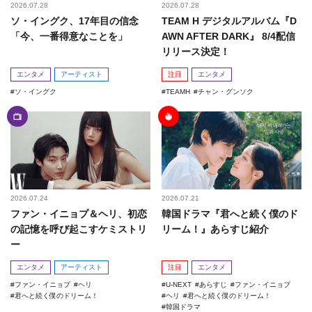
2026.07.28
2026.07.28
ソ・イングク、17年目の信念
TEAM H デジタルアルバム『D
「今、一番得意なことを」
AWN AFTER DARK』 8/4配信
リリース決定！
エンタメ
アーティスト
注目
エンタメ
ソ・イングク
TEAMH
チャン・グンソク
2026.07.24
2026.07.21
ファン・イニョプ＆ヘリ、初恋
韓国ドラマ『君へと続く僕のド
の記憶を呼び起こすケミストリ
リーム！』あらすじ紹介
ー
エンタメ
アーティスト
注目
エンタメ
ファン・イニョプ
ヘリ
U-NEXT
あらすじ
ファン・イニョプ
君へと続く僕のドリーム！
ヘリ
君へと続く僕のドリーム！
韓国ドラマ