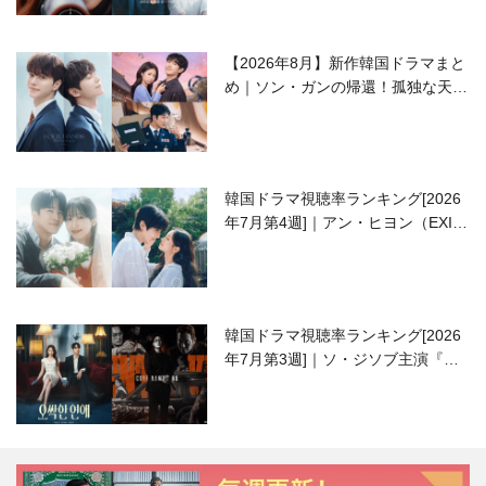
【2026年8月】新作韓国ドラマまと
め｜ソン・ガンの帰還！孤独な天才
高校生ピアニスト役
韓国ドラマ視聴率ランキング[2026
年7月第4週]｜アン・ヒヨン（EXID
ハニ）復帰作『愛が来る』に注目！
韓国ドラマ視聴率ランキング[2026
年7月第3週]｜ソ・ジソブ主演『エ
ージェント・キム』が勢い加速！