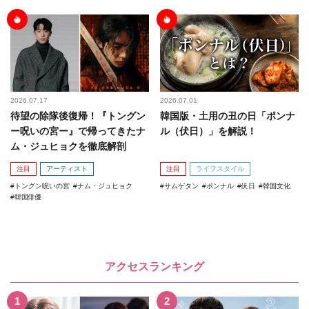
2026.07.17
2026.07.01
待望の除隊後復帰！『トングン
韓国版・土用の丑の日「ポンナ
ー呪いの宮ー』で帰ってきたナ
ル（伏日）」を解説！
ム・ジュヒョクを徹底解剖
注目
アーティスト
注目
ライフスタイル
トングン呪いの宮
ナム・ジュヒョク
サムゲタン
ポンナル
伏日
韓国文化
韓国俳優
アクセスランキング