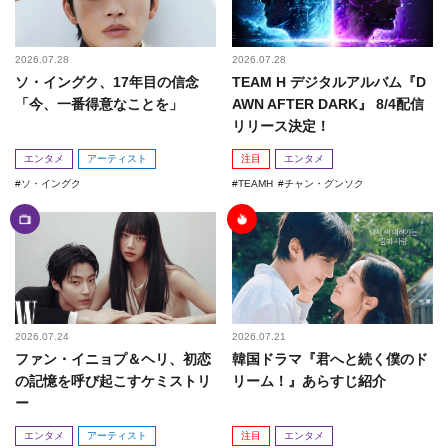
2026.07.28
2026.07.28
ソ・イングク、17年目の信念
TEAM H デジタルアルバム『D
「今、一番得意なことを」
AWN AFTER DARK』 8/4配信
リリース決定！
エンタメ
アーティスト
注目
エンタメ
ソ・イングク
TEAMH
チャン・グンソク
2026.07.24
2026.07.21
ファン・イニョプ＆ヘリ、初恋
韓国ドラマ『君へと続く僕のド
の記憶を呼び起こすケミストリ
リーム！』あらすじ紹介
ー
エンタメ
アーティスト
注目
エンタメ