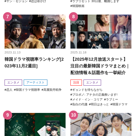
ヤン・セジョン
恋は命がけ
ラブリセット 30日後、離婚します
韓国映画
2023.11.13
2025.11.18
韓国ドラマ視聴率ランキング[2
【2025年12月放送スタート】
023年11月2週目]
注目の最新韓国ドラマまとめ｜
配信情報＆話題作を一挙紹介
エンタメ
アーティスト
注目
エンタメ
恋人
韓国ドラマ視聴率
高麗契丹戦争
ギョンドを待ちながら
プロボノ: アナタの正義救います!
メイド・イン・コリア
ラブミー
告白の代価
明日はきっと
韓国ドラマ