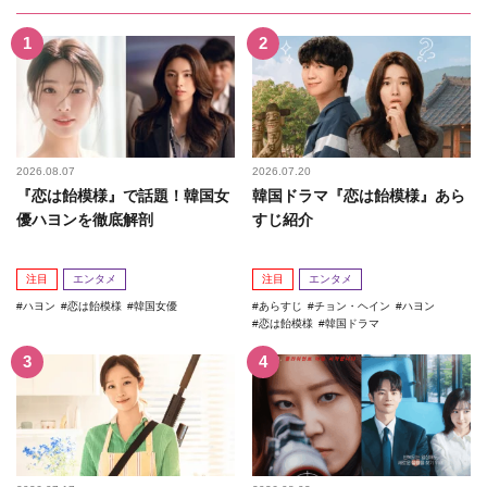
2026.08.07
2026.07.20
『恋は飴模様』で話題！韓国女
韓国ドラマ『恋は飴模様』あら
優ハヨンを徹底解剖
すじ紹介
注目
エンタメ
注目
エンタメ
ハヨン
恋は飴模様
韓国女優
あらすじ
チョン・ヘイン
ハヨン
恋は飴模様
韓国ドラマ