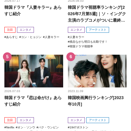
2026.07.17
2026.08.03
韓国ドラマ『人妻キラー』あら
韓国ドラマ視聴率ランキング[2
すじ紹介
026年7月第5週]｜ソ・イングク
主演のラブコメがついに最終
回！
注目
エンタメ
エンタメ
アーティスト
あらすじ
コン・ヒョジン
人妻キラー
人妻キラー
残念ながら明日も出勤です！
韓国ドラマ視聴率
2026.07.03
2023.11.09
韓国ドラマ『恋は命がけ』あら
韓国映画興行ランキング[2023
すじ紹介
年10月]
注目
エンタメ
エンタメ
アーティスト
Netflix
オン・ソンウ
パク・ウンビン
1947ボストン