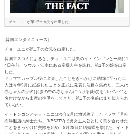
チョ・ユニが第1子の女児を出産した。
[韓国エンタメニュース]
チョ・ユニが第1子の女児を出産した。
韓国マスコミによると、チョ・ユニは夫のイ・ドンゴンと一緒に1
4日午前、ソウル・江南にある産婦人科を訪れ、第1子の娘を出産
した。
ドラマでカップル役に出演したことをきっかけに結婚に至った二
人は今年5月に妊娠したことを正式に発表し注目を集めた。二人は
赤ちゃんの胎名(お腹の中の赤ちゃんにつける愛称)を“ホパンイ”と
名付けながら出産の準備をしてきた。第1子の名前はまだ伝えられ
ていない。
イ・ドンゴンとチョ・ユニは今年2月に放送終了したドラマ「月桂
樹洋服店の紳士たち」(KBS2TV)で男女主人公として息を合わせた
ことをきっかけに交際を始め、9月29日に結婚式を挙げた。イ・ド
ンゴンとチョ・ユニは当時、「これからお互いの妻と夫として、