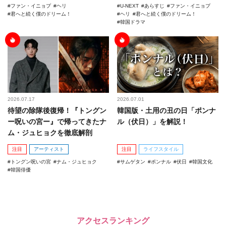
ファン・イニョプ
ヘリ
U-NEXT
あらすじ
ファン・イニョプ
君へと続く僕のドリーム！
ヘリ
君へと続く僕のドリーム！
韓国ドラマ
2026.07.17
2026.07.01
待望の除隊後復帰！『トングン
韓国版・土用の丑の日「ポンナ
ー呪いの宮ー』で帰ってきたナ
ル（伏日）」を解説！
ム・ジュヒョクを徹底解剖
注目
アーティスト
注目
ライフスタイル
トングン呪いの宮
ナム・ジュヒョク
サムゲタン
ポンナル
伏日
韓国文化
韓国俳優
アクセスランキング