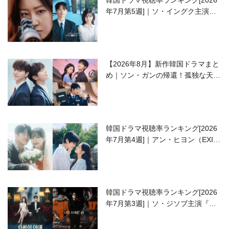
年7月第5週]｜ソ・イングク主演の
ラブコメがついに最終回！
【2026年8月】新作韓国ドラマまと
め｜ソン・ガンの帰還！孤独な天才
高校生ピアニスト役
韓国ドラマ視聴率ランキング[2026
年7月第4週]｜アン・ヒヨン（EXID
ハニ）復帰作『愛が来る』に注目！
韓国ドラマ視聴率ランキング[2026
年7月第3週]｜ソ・ジソブ主演『エ
ージェント・キム』が勢い加速！