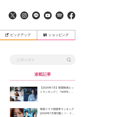
ピックアップ
ショッピング
連載記事
【2026年7月】韓国映画ヒッ
トランキング｜『HOPE』が
首位！8月公開の注目作は？
韓国ドラマ視聴率ランキング
[2026年7月第5週]｜ソ・イン