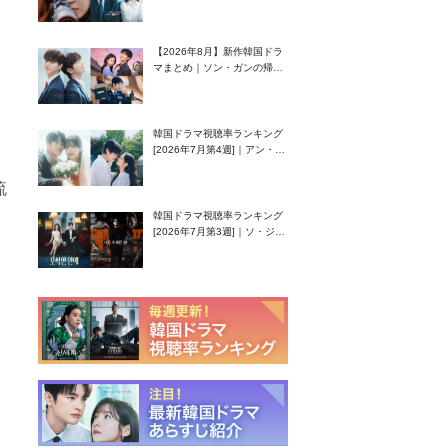
グク主演のラブコメがついに
最終回！
【2026年8月】新作韓国ドラ
マまとめ｜ソン・ガンの帰
還！孤独な天才高校生ピアニ
スト役
韓国ドラマ視聴率ランキング
[2026年7月第4週]｜アン・ヒ
ヨン（EXID ハニ）復帰作
『愛が来る』に注目！
流
韓国ドラマ視聴率ランキング
[2026年7月第3週]｜ソ・ジソ
ブ主演『エージェント・キ
ム』が勢い加速！