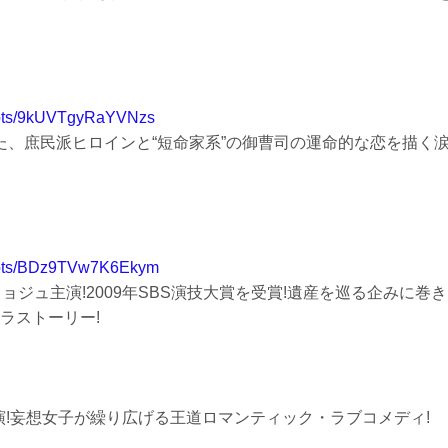
slots/9kUVTgyRaYVNzs
した、庶民派ヒロインと“短命家系”の御曹司の運命的な恋を描く
/slots/BDz9TVw7K6Ekym
ョジュ主演!2009年SBS演技大賞を受賞!遺産を巡る企みに巻き
ラストーリー!
主演!妄想女子が繰り広げる王道ロマンティック・ラブコメディ!