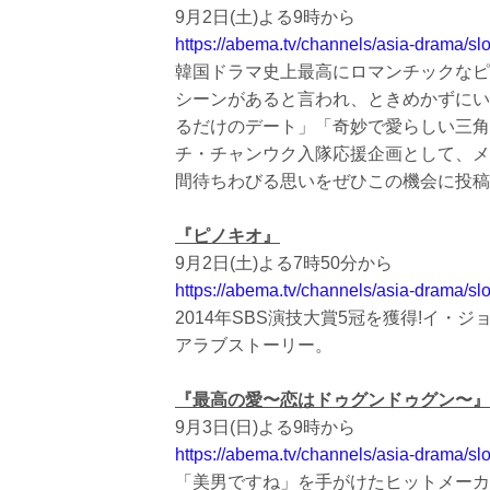
9月2日(土)よる9時から
https://abema.tv/channels/asia-drama/s
韓国ドラマ史上最高にロマンチックなピ
シーンがあると言われ、ときめかずにい
るだけのデート」「奇妙で愛らしい三角
チ・チャンウク入隊応援企画として、メッ
間待ちわびる思いをぜひこの機会に投稿
『ピノキオ』
9月2日(土)よる7時50分から
https://abema.tv/channels/asia-drama/
2014年SBS演技大賞5冠を獲得!イ
アラブストーリー。
『最高の愛〜恋はドゥグンドゥグン〜』
9月3日(日)よる9時から
https://abema.tv/channels/asia-drama/
「美男ですね」を手がけたヒットメーカ