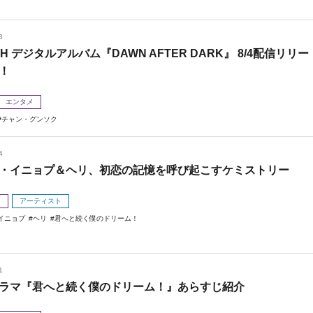
8
 H デジタルアルバム『DAWN AFTER DARK』 8/4配信リリー
！
エンタメ
チャン・グンソク
4
・イニョプ＆ヘリ、初恋の記憶を呼び起こすケミストリー
メ
アーティスト
イニョプ
ヘリ
君へと続く僕のドリーム！
1
ラマ『君へと続く僕のドリーム！』あらすじ紹介