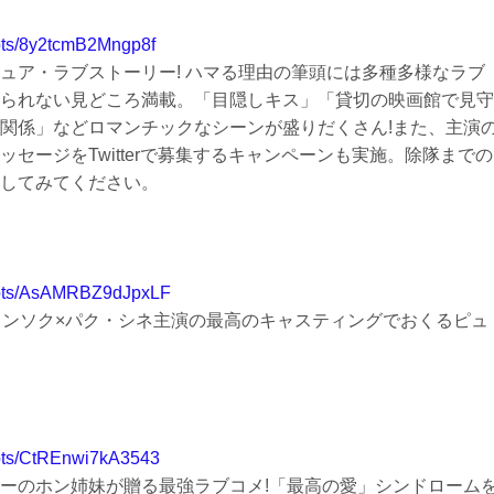
lots/8y2tcmB2Mngp8f
ュア・ラブストーリー! ハマる理由の筆頭には多種多様なラブ
られない見どころ満載。「目隠しキス」「貸切の映画館で見守
関係」などロマンチックなシーンが盛りだくさん!また、主演
セージをTwitterで募集するキャンペーンも実施。除隊までの
してみてください。
slots/AsAMRBZ9dJpxLF
・ジョンソク×パク・シネ主演の最高のキャスティングでおくるピュ
slots/CtREnwi7kA3543
ーのホン姉妹が贈る最強ラブコメ!「最高の愛」シンドローム