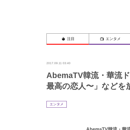
注目
エンタメ
2017.09.11 03:40
AbemaTV韓流・華
最高の恋人〜」などを
エンタメ
AbemaTV
韓流・華