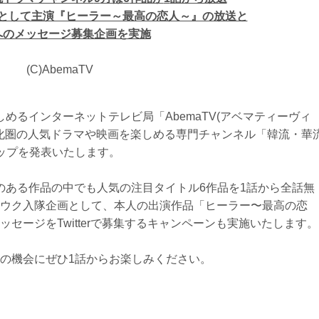
として主演『ヒーラー～最高の恋人～』の放送と
へのメッセージ募集企画を実施
(C)AbemaTV
しめるインターネットテレビ局「AbemaTV(アベマティーヴィ
文化圏の人気ドラマや映画を楽しめる専門チャンネル「韓流・華
ップを発表いたします。
とのある作品の中でも人気の注目タイトル6作品を1話から全話無
ウク入隊企画として、本人の出演作品「ヒーラー〜最高の恋
セージをTwitterで募集するキャンペーンも実施いたします。
の機会にぜひ1話からお楽しみください。