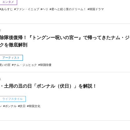
エンタメ
あらすじ
ファン・イニョプ
ヘリ
君へと続く僕のドリーム！
韓国ドラマ
7
除隊後復帰！『トングンー呪いの宮ー』で帰ってきたナム・ジ
クを徹底解剖
アーティスト
呪いの宮
ナム・ジュヒョク
韓国俳優
1
・土用の丑の日「ポンナル（伏日）」を解説！
ライフスタイル
ン
ポンナル
伏日
韓国文化