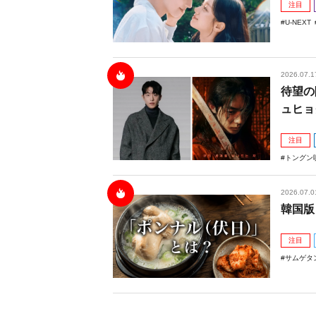
注目
U-NEXT
2026.07.1
待望の
ュヒョ
注目
トングン
2026.07.0
韓国版
注目
サムゲタ