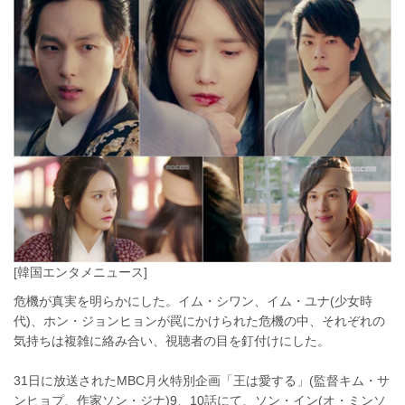
[韓国エンタメニュース]
危機が真実を明らかにした。イム・シワン、イム・ユナ(少女時
代)、ホン・ジョンヒョンが罠にかけられた危機の中、それぞれの
気持ちは複雑に絡み合い、視聴者の目を釘付けにした。
31日に放送されたMBC月火特別企画「王は愛する」(監督キム・サ
ンヒョプ、作家ソン・ジナ)9、10話にて、ソン・イン(オ・ミンソ