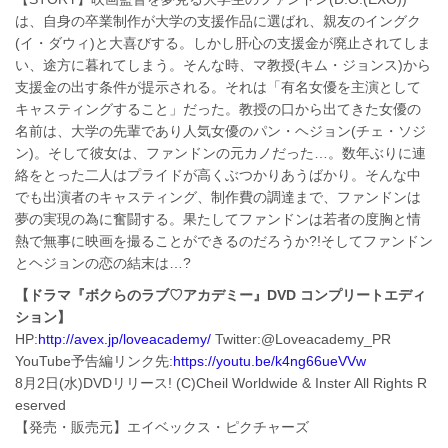
は、自身の卒業制作が大学の支援作品に選ばれ、親友のイングク
(イ・ダウィ)と大喜びする。しかし肝心の支援金が廃止されてしま
い、途方に暮れてしまう。そんな時、マ教授(キム・ジョンス)から
支援金の出す条件が提示される。それは「有名女優を主演として
キャスティングすること」だった。教授の口から出てきた女優の
名前は、大学の先輩であり人気女優のパン・ヘジョン(チェ・ソジ
ン)。そして彼女は、ファンドンの元カノだった…。数年ぶりに連
絡をとった二人はプライドが高くぶつかりあうばかり。そんな中
でも出演者のキャスティング、制作費の調達まで、ファンドンは
夢の実現の為に奮闘する。果たしてファンドンは若者の度胸と情
熱で無事に映画を撮ることができるのだろうか?!そしてファンドン
とヘジョンの恋の結末は…?
【ドラマ『ボクらのラブ♡アカデミー』DVD コンプリートエディ
ション】
HP:
http://avex.jp/loveacademy/
Twitter:@Loveacademy_PR
YouTube予告編リンク先:
https://youtu.be/k4ng66ueVVw
8月2日(水)DVDリリース! (C)Cheil Worldwide & Inster All Rights R
eserved
【発売・販売元】エイベックス・ピクチャーズ