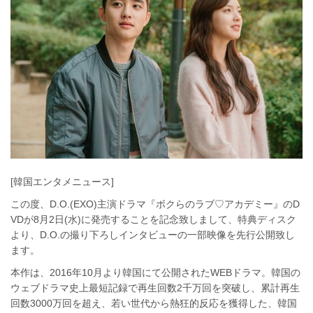
[韓国エンタメニュース]
この度、D.O.(EXO)主演ドラマ『ボクらのラブ♡アカデミー』のD
VDが8月2日(水)に発売することを記念致しまして、特典ディスク
より、D.O.の撮り下ろしインタビューの一部映像を先行公開致し
ます。
本作は、2016年10月より韓国にて公開されたWEBドラマ。韓国の
ウェブドラマ史上最短記録で再生回数2千万回を突破し、累計再生
回数3000万回を超え、若い世代から熱狂的反応を獲得した、韓国