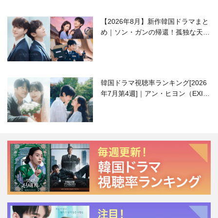
【2026年8月】新作韓国ドラマまと
め｜ソン・ガンの帰還！孤独な天才
高校生ピアニスト役
韓国ドラマ視聴率ランキング[2026
年7月第4週]｜アン・ヒヨン（EXID
ハニ）復帰作『愛が来る』に注目！