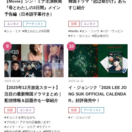
【Movie】シン・ミナ主演映画
韓国ドラマ『恋は命がけ』あら
『母とわたしの3日間』メイン
すじ紹介
予告編（日本語字幕付き）
エンタメ
アーティスト
注目
エンタメ
シン・ミナ
母とわたしの3日間
Netflix
オン・ソンウ
パク・ウンビン
ヤン・セジョン
恋は命がけ
2025.11.18
2025.11.11
【2025年12月放送スタート】
イ・ジョンソク「2026 LEE JO
注目の最新韓国ドラマまとめ｜
NG SUK OFFICIAL CALENDA
配信情報＆話題作を一挙紹介
R」好評発売中！
注目
エンタメ
注目
アーティスト
ギョンドを待ちながら
イ・ジョンソク
プロボノ: アナタの正義救います!
メイド・イン・コリア
ラブミー
告白の代価
明日はきっと
韓国ドラマ