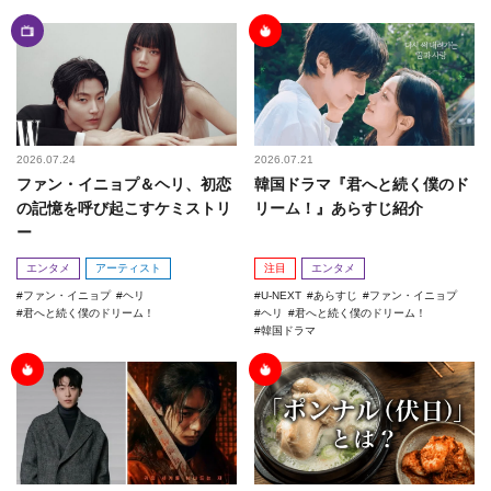
2026.07.24
2026.07.21
ファン・イニョプ＆ヘリ、初恋
韓国ドラマ『君へと続く僕のド
の記憶を呼び起こすケミストリ
リーム！』あらすじ紹介
ー
エンタメ
アーティスト
注目
エンタメ
ファン・イニョプ
ヘリ
U-NEXT
あらすじ
ファン・イニョプ
君へと続く僕のドリーム！
ヘリ
君へと続く僕のドリーム！
韓国ドラマ