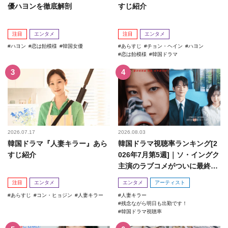
優ハヨンを徹底解剖
すじ紹介
注目
エンタメ
注目
エンタメ
ハヨン
恋は飴模様
韓国女優
あらすじ
チョン・ヘイン
ハヨン
恋は飴模様
韓国ドラマ
2026.07.17
2026.08.03
韓国ドラマ『人妻キラー』あら
韓国ドラマ視聴率ランキング[2
すじ紹介
026年7月第5週]｜ソ・イングク
主演のラブコメがついに最終
回！
注目
エンタメ
エンタメ
アーティスト
あらすじ
コン・ヒョジン
人妻キラー
人妻キラー
残念ながら明日も出勤です！
韓国ドラマ視聴率