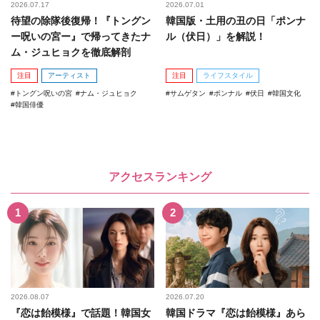
2026.07.17
2026.07.01
待望の除隊後復帰！『トングン
韓国版・土用の丑の日「ポンナ
ー呪いの宮ー』で帰ってきたナ
ル（伏日）」を解説！
ム・ジュヒョクを徹底解剖
注目
アーティスト
注目
ライフスタイル
トングン呪いの宮
ナム・ジュヒョク
サムゲタン
ポンナル
伏日
韓国文化
韓国俳優
アクセスランキング
2026.08.07
2026.07.20
『恋は飴模様』で話題！韓国女
韓国ドラマ『恋は飴模様』あら