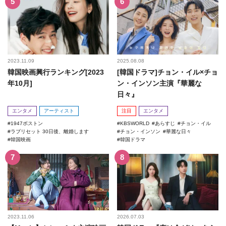
2023.11.09
2025.08.08
韓国映画興行ランキング[2023
[韓国ドラマ]チョン・イル×チョ
年10月]
ン・インソン主演『華麗な
日々』
エンタメ
アーティスト
注目
エンタメ
1947ボストン
KBSWORLD
あらすじ
チョン・イル
ラブリセット 30日後、離婚します
チョン・インソン
華麗な日々
韓国映画
韓国ドラマ
2023.11.06
2026.07.03