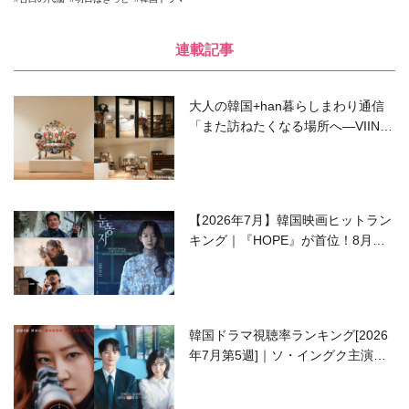
連載記事
大人の韓国+han暮らしまわり通信
「また訪ねたくなる場所へ―VIIN C
ollection」
【2026年7月】韓国映画ヒットラン
キング｜『HOPE』が首位！8月公
開の注目作は？
韓国ドラマ視聴率ランキング[2026
年7月第5週]｜ソ・イングク主演の
ラブコメがついに最終回！