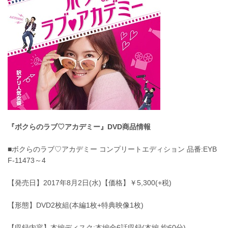
『ボクらのラブ♡アカデミー』DVD商品情報
■ボクらのラブ♡アカデミー コンプリートエディション 品番:EYB
F-11473～4
【発売日】2017年8月2日(水)【価格】￥5,300(+税)
【形態】DVD2枚組(本編1枚+特典映像1枚)
【収録内容】本編ディスク:本編全6話収録(本編 約60分)