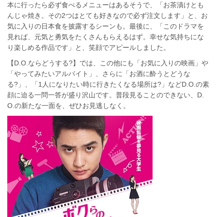
本に行ったら必ず食べるメニューはあるそうで、「お茶漬けとも
んじゃ焼き。その2つはとても好きなので必ず注文します」と、お
気に入りの日本食を披露するシーンも。最後に、「このドラマを
見れば、元気と勇気をたくさんもらえるはず。幸せな気持ちにな
り楽しめる作品です」と、笑顔でアピールしました。
【D.O.ならどうする?】では、この他にも「お気に入りの映画」や
「やってみたいアルバイト」、さらに「お酒に酔うとどうな
る?」、「1人になりたい時に行きたくなる場所は?」などD.O.の素
顔に迫る一問一答が盛り沢山です。普段見ることのできない、D.
O.の新たな一面を、ぜひお見逃しなく。