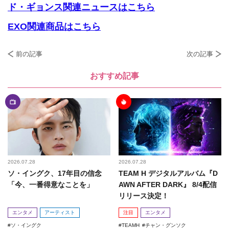
ド・ギョンス関連ニュースはこちら
EXO関連商品はこちら
前の記事
次の記事
おすすめ記事
2026.07.28
2026.07.28
ソ・イングク、17年目の信念
TEAM H デジタルアルバム『D
「今、一番得意なことを」
AWN AFTER DARK』 8/4配信
リリース決定！
エンタメ
アーティスト
注目
エンタメ
ソ・イングク
TEAMH
チャン・グンソク