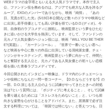
WEBドラマの金字塔ともいえる大人気ドラマです。本作で主人
公、ファンドン役を務めるのは、アジアでも絶大な人気を誇るグ
ループ、EXOのメンバーでありながら、映画『純情』、『あの
日、兄貴が灯した光』(5/19日本公開)など数々のドラマや映画など
に出演し若手俳優としても高い評価を得ているD.O.(ディオ)。今
回、自身初のラブコメディに挑戦し、映画監督という夢をひたむ
きに追いかける大学生を熱演しています。そして、ファンドンの
元カノで人気女優のヘジョン役には、映画『WILL YOU BE THER
E?(英題)』、『カーテンコール』、『世界で一番いとしい君へ』
など映画を中心に数々の作品に出演している清純派女優、チェ・
ソジンがキャスティング。映画監督という夢に向かって、仲間た
ちと奮闘する主人公と、元カノである人気女優との初々しい恋模
様を描いた青春ラブコメディです。
今回公開されたインタビュー映像は、ドラマ内のシチュエーショ
ンや役柄にちなんだ一問一答コーナー、【D.O.ならどうする?】の
一部。D.O.演じる主人公のように試練がやってきたときへの対処
法は?という質問には、「ポジティブに考えること」、そして試練
を乗り越えるためには「ストレスをためないこと」と、いつも前
向きな姿勢を心がけることをアドバイス。また、居酒屋で必ず注
文する料理については、「韓国では特にない」と答えつつも、日