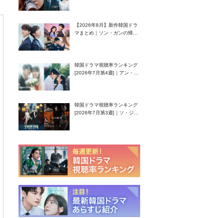
グク主演のラブコメがついに
最終回！
【2026年8月】新作韓国ドラ
マまとめ｜ソン・ガンの帰
還！孤独な天才高校生ピアニ
スト役
韓国ドラマ視聴率ランキング
[2026年7月第4週]｜アン・ヒ
ヨン（EXID ハニ）復帰作
『愛が来る』に注目！
韓国ドラマ視聴率ランキング
[2026年7月第3週]｜ソ・ジソ
ブ主演『エージェント・キ
ム』が勢い加速！