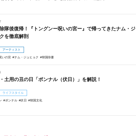
7
除隊後復帰！『トングンー呪いの宮ー』で帰ってきたナム・ジ
クを徹底解剖
アーティスト
呪いの宮
ナム・ジュヒョク
韓国俳優
1
・土用の丑の日「ポンナル（伏日）」を解説！
ライフスタイル
ン
ポンナル
伏日
韓国文化