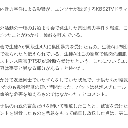
内暴力事件による影響が、ユンソナが出演するKBS2TVドラマ
の課外活動の一環のお泊まり会で発生した集団暴力事件を報道。こ
だったことがわかり、波紋を呼んでいる。
会で生徒Aが同級生4人に集団暴力を受けたもの。生徒Aは布団
で殴られたと伝えられている。生徒Aはこの衝撃で筋肉の細胞
トレス障害(PTSD)の診断を受けたという。これについてユ
容は事実と異なる部分がある」と述べた。
かけて友達同士でいたずらをしていた状況で、子供たちが複数
ていたのも数秒程度の短い時間だった。バットは発泡スチロール
命的な危害を加えるものではなかった」とコメント。
子供の両親の言葉だけを聞いて報道したことと、被害を受けた
ントを録音したものを悪意をもって編集し放送した点は、実に