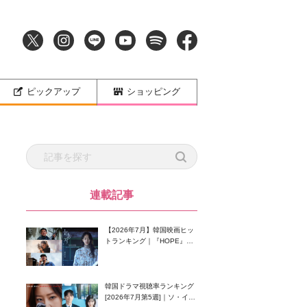
ピックアップ
ショッピング
連載記事
【2026年7月】韓国映画ヒッ
トランキング｜『HOPE』が
首位！8月公開の注目作は？
韓国ドラマ視聴率ランキング
[2026年7月第5週]｜ソ・イン