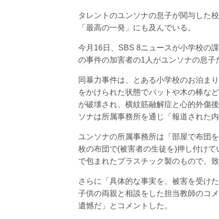
タレントのユンソナの息子が関与した校
「最高の一発」にも及んでいる。
今月16日、SBS 8ニュースが小学校
の事件の加害者の1人がユンソナの息子
同暴力事件は、とある小学校のお泊まり
をかけられた状態でバットや木の棒など
が破壊され、横紋筋融解症と心的外傷後ス
ソナは所属事務所を通じ「報道された内
ユンソナの所属事務所は「部屋で布団を
枚の布団で(被害者の生徒を)押し付け
で包まれたプラスチック製のもので、致
さらに「具体的な事実を、被害を受けた
子供の両親と相談をした担当教師のコメ
遺憾だ」とコメントした。