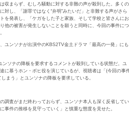
は収まらず、むしろ騒動に対する非難の声が殺到した。多くの
に対し、「謝罪ではなく“弁明”みたいだ」と非難する声がさら
トを発表し、「ケガをした子と家族、そして学校と皆さんにお
り他の被害が発生しないことを願うと同時に、今回の事件につ
。
、ユンソナが出演中のKBS2TV金土ドラマ「最高の一発」にも
はユンソナの降板を要求するコメントが殺到している状態だ。ユ
途に慕うホン・ボヒ役を演じているが、視聴者は「(今回の事
てしまう」とユンソナの降板を要求している。
の調査がまだ終わっておらず、ユンソナ本人も深く反省してい
に事件の推移を見守っていく」と慎重な態度を見せた。