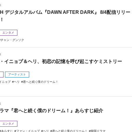
8
 H デジタルアルバム『DAWN AFTER DARK』 8/4配信リリー
！
エンタメ
チャン・グンソク
4
・イニョプ＆ヘリ、初恋の記憶を呼び起こすケミストリー
メ
アーティスト
イニョプ
ヘリ
君へと続く僕のドリーム！
1
ラマ『君へと続く僕のドリーム！』あらすじ紹介
エンタメ
あらすじ
ファン・イニョプ
ヘリ
君へと続く僕のドリーム！
韓国ドラマ