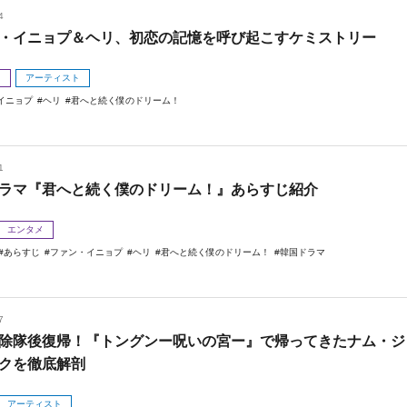
4
・イニョプ＆ヘリ、初恋の記憶を呼び起こすケミストリー
メ
アーティスト
イニョプ
ヘリ
君へと続く僕のドリーム！
1
ラマ『君へと続く僕のドリーム！』あらすじ紹介
エンタメ
あらすじ
ファン・イニョプ
ヘリ
君へと続く僕のドリーム！
韓国ドラマ
7
除隊後復帰！『トングンー呪いの宮ー』で帰ってきたナム・ジ
クを徹底解剖
アーティスト