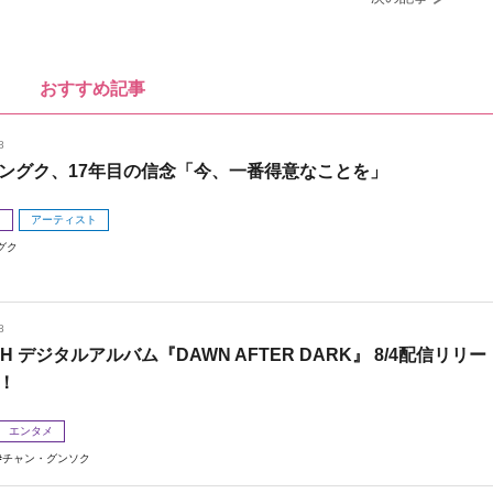
おすすめ記事
8
ングク、17年目の信念「今、一番得意なことを」
メ
アーティスト
グク
8
 H デジタルアルバム『DAWN AFTER DARK』 8/4配信リリー
！
エンタメ
チャン・グンソク