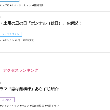
呪いの宮
ナム・ジュヒョク
韓国俳優
1
・土用の丑の日「ポンナル（伏日）」を解説！
ライフスタイル
ン
ポンナル
伏日
韓国文化
アクセスランキング
0
ラマ『恋は飴模様』あらすじ紹介
エンタメ
チョン・ヘイン
ハヨン
恋は飴模様
韓国ドラマ