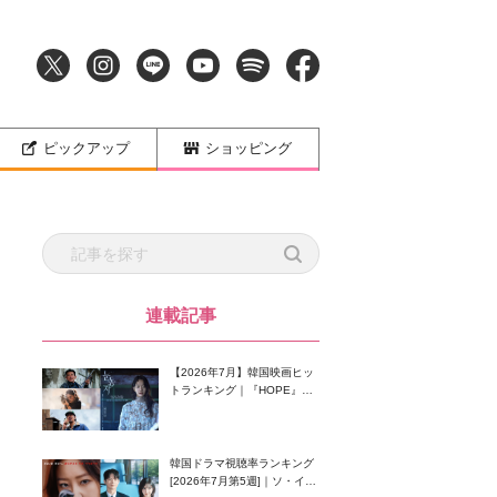
ピックアップ
ショッピング
連載記事
【2026年7月】韓国映画ヒッ
トランキング｜『HOPE』が
首位！8月公開の注目作は？
韓国ドラマ視聴率ランキング
[2026年7月第5週]｜ソ・イン