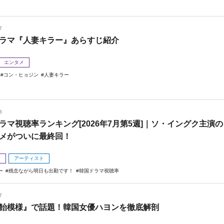
7
ラマ『人妻キラー』あらすじ紹介
エンタメ
コン・ヒョジン
人妻キラー
3
ラマ視聴率ランキング[2026年7月第5週]｜ソ・イングク主演の
メがついに最終回！
メ
アーティスト
ー
残念ながら明日も出勤です！
韓国ドラマ視聴率
7
飴模様』で話題！韓国女優ハヨンを徹底解剖