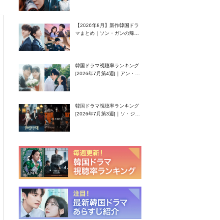
グク主演のラブコメがついに
最終回！
【2026年8月】新作韓国ドラ
マまとめ｜ソン・ガンの帰
還！孤独な天才高校生ピアニ
スト役
韓国ドラマ視聴率ランキング
[2026年7月第4週]｜アン・ヒ
ヨン（EXID ハニ）復帰作
『愛が来る』に注目！
韓国ドラマ視聴率ランキング
[2026年7月第3週]｜ソ・ジソ
ブ主演『エージェント・キ
ム』が勢い加速！