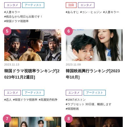
回！
エンタメ
アーティスト
注目
エンタメ
人妻キラー
あらすじ
コン・ヒョジン
人妻キラー
残念ながら明日も出勤です！
韓国ドラマ視聴率
2023.11.13
2023.11.09
韓国ドラマ視聴率ランキング[2
韓国映画興行ランキング[2023
023年11月2週目]
年10月]
エンタメ
アーティスト
エンタメ
アーティスト
恋人
韓国ドラマ視聴率
高麗契丹戦争
1947ボストン
ラブリセット 30日後、離婚します
韓国映画