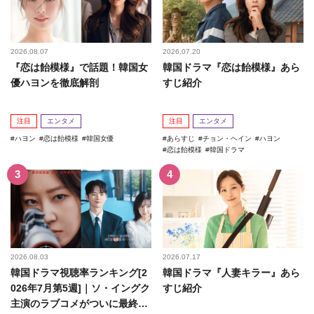
2026.08.07
2026.07.20
『恋は飴模様』で話題！韓国女
韓国ドラマ『恋は飴模様』あら
優ハヨンを徹底解剖
すじ紹介
注目
エンタメ
注目
エンタメ
ハヨン
恋は飴模様
韓国女優
あらすじ
チョン・ヘイン
ハヨン
恋は飴模様
韓国ドラマ
2026.08.03
2026.07.17
韓国ドラマ視聴率ランキング[2
韓国ドラマ『人妻キラー』あら
026年7月第5週]｜ソ・イングク
すじ紹介
主演のラブコメがついに最終