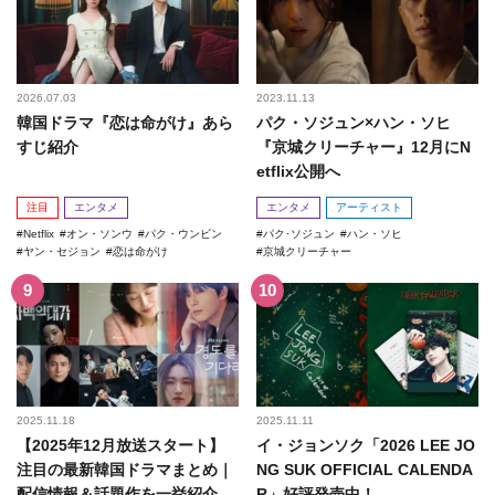
2026.07.03
2023.11.13
韓国ドラマ『恋は命がけ』あら
パク・ソジュン×ハン・ソヒ
すじ紹介
『京城クリーチャー』12月にN
etflix公開へ
注目
エンタメ
エンタメ
アーティスト
Netflix
オン・ソンウ
パク・ウンビン
パク･ソジュン
ハン・ソヒ
ヤン・セジョン
恋は命がけ
京城クリーチャー
2025.11.18
2025.11.11
【2025年12月放送スタート】
イ・ジョンソク「2026 LEE JO
注目の最新韓国ドラマまとめ｜
NG SUK OFFICIAL CALENDA
配信情報＆話題作を一挙紹介
R」好評発売中！