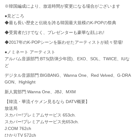
※韓国編成により、放送時間が変更になる場合がございます
●見どころ
◆最も長い歴史と伝統を誇る韓国最大規模のK-POPの祭典
◆受賞者だけでなく、プレゼンターも豪華な顔ぶれ!
◆2017年のK-POPシーンを賑わせたアーティストが続々登場!
●ノミネート アーティスト
アルバム音源部門:BTS(防弾少年団)、EXO、SOL、TWICE、IUな
ど
デジタル音源部門:BIGBANG、Wanna One、Red Velved、G-DRA
GON、Highlight
新人賞部門:Wanna One、JBJ、MXM
【韓流・華流イケメン見るなら DATV概要】
放送局
スカパー!プレミアムサービス 653ch.
スカパー!プレミアムサービス光653ch.
J:COM 762ch
ひかりTV 572ch