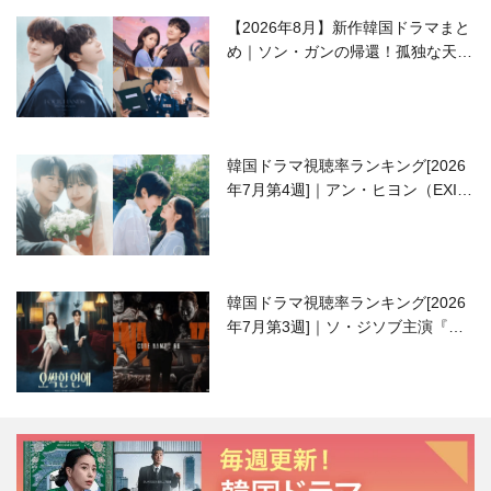
【2026年8月】新作韓国ドラマまと
め｜ソン・ガンの帰還！孤独な天才
高校生ピアニスト役
韓国ドラマ視聴率ランキング[2026
年7月第4週]｜アン・ヒヨン（EXID
ハニ）復帰作『愛が来る』に注目！
韓国ドラマ視聴率ランキング[2026
年7月第3週]｜ソ・ジソブ主演『エ
ージェント・キム』が勢い加速！