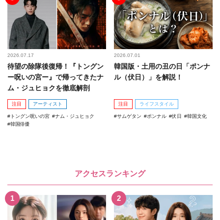
2026.07.17
2026.07.01
待望の除隊後復帰！『トングン
韓国版・土用の丑の日「ポンナ
ー呪いの宮ー』で帰ってきたナ
ル（伏日）」を解説！
ム・ジュヒョクを徹底解剖
注目
アーティスト
注目
ライフスタイル
トングン呪いの宮
ナム・ジュヒョク
サムゲタン
ポンナル
伏日
韓国文化
韓国俳優
アクセスランキング