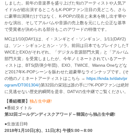
しました。前年の音楽界を盛り上げた旬のアーティストや人気ア
イドルが総出演するところもK-POPファン注目の見どころ。さら
に豪華出演陣だけではなく、K-POPの現在と未来を映し出す華や
かな演出、そしてアルバムや音源の売上数を元にした公正な基準
で受賞者が決められる部分もこのアワードの特徴です。
MCは1/10(DAY1)は、イ・スンギとイ・ソンギョン、1/11(DAY2)
は、ソン・シギョンとカン・ソラ。前回は日本でもブレイクしたT
WICEとEXOがそれぞれ、「デジタル音源部門大賞」と「アルバム
部門大賞」を受賞しましたが、今年ノミネートされているアーテ
ィストは、BTS(防弾少年団)、EXO、TWICE、Wanna Oneなどな
ど2017年K-POPシーンを賑わせた超豪華なラインナップです。(そ
の他のノミネートアーティストはこちら →
https://knda.tv/datv/pr
ogram/DT001304/
)第32回の栄冠は誰の手に!?K-POPファンは絶対
に見逃せない歴史的瞬間を是非、DATVの生中継でご覧ください。
【番組概要】
独占生中継!
●番組タイトル
第32回ゴールデンディスクアワード～韓国から独占生中継!
●生放送日時
2018年1月10日(水)、11日(木) 午後5:00～8:00