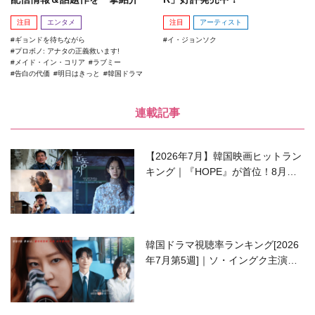
注目
エンタメ
注目
アーティスト
ギョンドを待ちながら
イ・ジョンソク
プロボノ: アナタの正義救います!
メイド・イン・コリア
ラブミー
告白の代価
明日はきっと
韓国ドラマ
連載記事
【2026年7月】韓国映画ヒットラン
キング｜『HOPE』が首位！8月公
開の注目作は？
韓国ドラマ視聴率ランキング[2026
年7月第5週]｜ソ・イングク主演の
ラブコメがついに最終回！