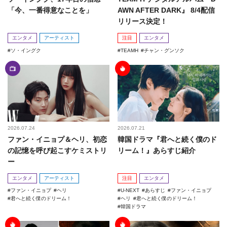
「今、一番得意なことを」
AWN AFTER DARK』 8/4配信
リリース決定！
エンタメ
アーティスト
注目
エンタメ
ソ・イングク
TEAMH
チャン・グンソク
2026.07.24
2026.07.21
ファン・イニョプ＆ヘリ、初恋
韓国ドラマ『君へと続く僕のド
の記憶を呼び起こすケミストリ
リーム！』あらすじ紹介
ー
エンタメ
アーティスト
注目
エンタメ
ファン・イニョプ
ヘリ
U-NEXT
あらすじ
ファン・イニョプ
君へと続く僕のドリーム！
ヘリ
君へと続く僕のドリーム！
韓国ドラマ