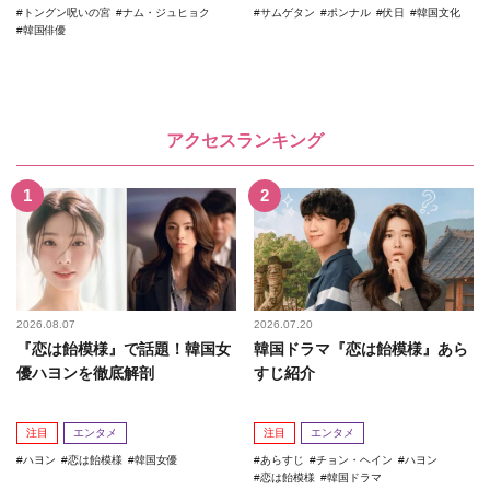
トングン呪いの宮
ナム・ジュヒョク
サムゲタン
ポンナル
伏日
韓国文化
韓国俳優
アクセスランキング
2026.08.07
2026.07.20
『恋は飴模様』で話題！韓国女
韓国ドラマ『恋は飴模様』あら
優ハヨンを徹底解剖
すじ紹介
注目
エンタメ
注目
エンタメ
ハヨン
恋は飴模様
韓国女優
あらすじ
チョン・ヘイン
ハヨン
恋は飴模様
韓国ドラマ