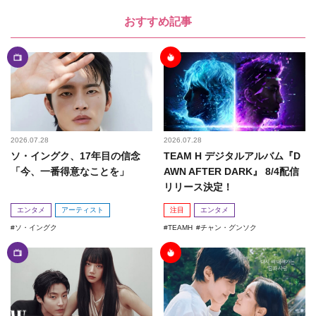
おすすめ記事
2026.07.28
2026.07.28
ソ・イングク、17年目の信念
TEAM H デジタルアルバム『D
「今、一番得意なことを」
AWN AFTER DARK』 8/4配信
リリース決定！
エンタメ
アーティスト
注目
エンタメ
ソ・イングク
TEAMH
チャン・グンソク