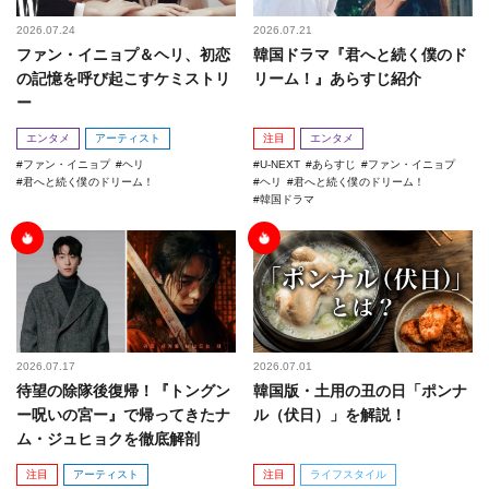
2026.07.24
2026.07.21
ファン・イニョプ＆ヘリ、初恋
韓国ドラマ『君へと続く僕のド
の記憶を呼び起こすケミストリ
リーム！』あらすじ紹介
ー
エンタメ
アーティスト
注目
エンタメ
ファン・イニョプ
ヘリ
U-NEXT
あらすじ
ファン・イニョプ
君へと続く僕のドリーム！
ヘリ
君へと続く僕のドリーム！
韓国ドラマ
2026.07.17
2026.07.01
待望の除隊後復帰！『トングン
韓国版・土用の丑の日「ポンナ
ー呪いの宮ー』で帰ってきたナ
ル（伏日）」を解説！
ム・ジュヒョクを徹底解剖
注目
アーティスト
注目
ライフスタイル