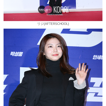
リジ(
)
AFTERSCHOOL