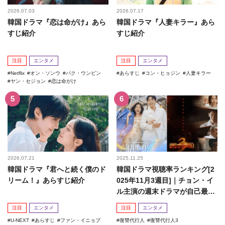
2026.07.03
2026.07.17
韓国ドラマ『恋は命がけ』あら
韓国ドラマ『人妻キラー』あら
すじ紹介
すじ紹介
注目
エンタメ
注目
エンタメ
Netflix
オン・ソンウ
パク・ウンビン
あらすじ
コン・ヒョジン
人妻キラー
ヤン・セジョン
恋は命がけ
2026.07.21
2025.11.25
韓国ドラマ『君へと続く僕のド
韓国ドラマ視聴率ランキング[2
リーム！』あらすじ紹介
025年11月3週目]｜チョン・イ
ル主演の週末ドラマが自己最高
記録を更新！
注目
エンタメ
注目
エンタメ
U-NEXT
あらすじ
ファン・イニョプ
復讐代行人
復讐代行人3