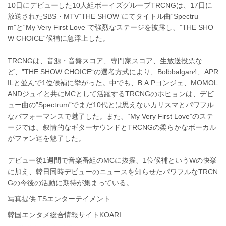
10日にデビューした10人組ボーイズグループTRCNGは、17日に
放送されたSBS・MTV“THE SHOW”にてタイトル曲“Spectru
m”と“My Very First Love”で強烈なステージを披露し、”THE SHO
W CHOICE“候補に急浮上した。
TRCNGは、音源・音盤スコア、専門家スコア、生放送投票な
ど、”THE SHOW CHOICE“の選考方式により、Bolbbalgan4、APR
ILと並んで1位候補に挙がった。中でも、B.A.Pヨンジェ、MOMOL
ANDジュイと共にMCとして活躍するTRCNGのホヒョンは、デビ
ュー曲の”Spectrum”でまだ10代とは思えないカリスマとパワフル
なパフォーマンスで魅了した。また、“My Very First Love”のステ
ージでは、叙情的なギターサウンドとTRCNGの柔らかなボーカル
がファン達を魅了した。
デビュー後1週間で音楽番組のMCに抜擢、1位候補というWの快挙
に加え、韓日同時デビューのニュースを知らせたパワフルなTRCN
Gの今後の活動に期待が集まっている。
写真提供:TSエンターテイメント
韓国エンタメ総合情報サイトKOARI