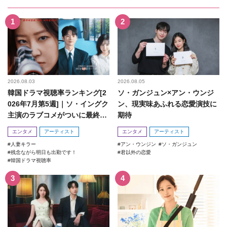
2026.08.03
2026.08.05
韓国ドラマ視聴率ランキング[2
ソ・ガンジュン×アン・ウンジ
026年7月第5週]｜ソ・イングク
ン、現実味あふれる恋愛演技に
主演のラブコメがついに最終
期待
回！
エンタメ
アーティスト
エンタメ
アーティスト
人妻キラー
アン・ウンジン
ソ・ガンジュン
残念ながら明日も出勤です！
君以外の恋愛
韓国ドラマ視聴率