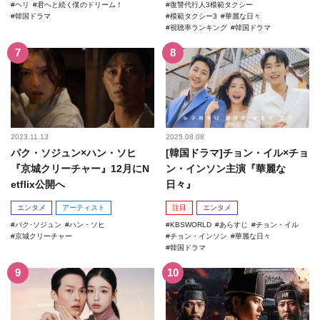
ヘリ
君へと続く僕のドリーム！
復讐代行人3模範タクシー
韓国ドラマ
模範タクシー3
華麗な日々
視聴率ランキング
韓国ドラマ
2023.11.13
2025.08.08
パク・ソジュン×ハン・ソヒ
[韓国ドラマ]チョン・イル×チョ
『京城クリーチャー』12月にN
ン・インソン主演『華麗な
etflix公開へ
日々』
エンタメ
アーティスト
注目
エンタメ
パク･ソジュン
ハン・ソヒ
KBSWORLD
あらすじ
チョン・イル
京城クリーチャー
チョン・インソン
華麗な日々
韓国ドラマ