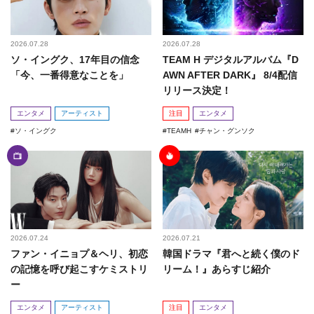
2026.07.28
2026.07.28
ソ・イングク、17年目の信念
TEAM H デジタルアルバム『D
「今、一番得意なことを」
AWN AFTER DARK』 8/4配信
リリース決定！
エンタメ
アーティスト
注目
エンタメ
ソ・イングク
TEAMH
チャン・グンソク
2026.07.24
2026.07.21
ファン・イニョプ＆ヘリ、初恋
韓国ドラマ『君へと続く僕のド
の記憶を呼び起こすケミストリ
リーム！』あらすじ紹介
ー
エンタメ
アーティスト
注目
エンタメ