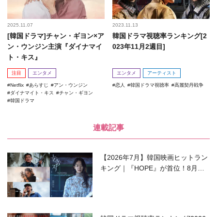
2025.11.07
2023.11.13
[韓国ドラマ]チャン・ギヨン×ア
韓国ドラマ視聴率ランキング[2
ン・ウンジン主演『ダイナマイ
023年11月2週目]
ト・キス』
注目
エンタメ
エンタメ
アーティスト
Netflix
あらすじ
アン・ウンジン
恋人
韓国ドラマ視聴率
高麗契丹戦争
ダイナマイト・キス
チャン・ギヨン
韓国ドラマ
連載記事
【2026年7月】韓国映画ヒットラン
キング｜『HOPE』が首位！8月公
開の注目作は？