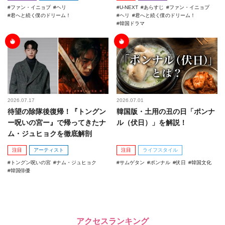
ファン・イニョプ
ヘリ
U-NEXT
あらすじ
ファン・イニョプ
君へと続く僕のドリーム！
ヘリ
君へと続く僕のドリーム！
韓国ドラマ
2026.07.17
2026.07.01
待望の除隊後復帰！『トングン
韓国版・土用の丑の日「ポンナ
ー呪いの宮ー』で帰ってきたナ
ル（伏日）」を解説！
ム・ジュヒョクを徹底解剖
注目
アーティスト
注目
ライフスタイル
トングン呪いの宮
ナム・ジュヒョク
サムゲタン
ポンナル
伏日
韓国文化
韓国俳優
アクセスランキング