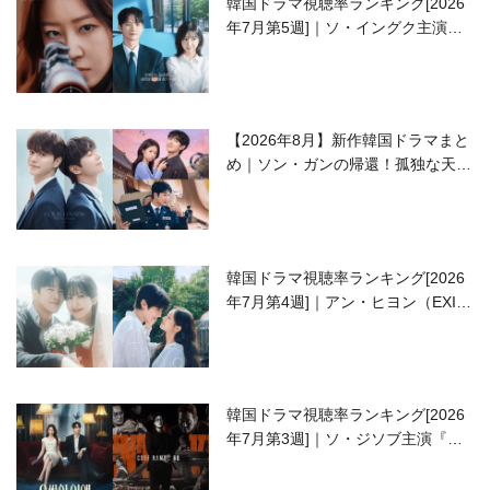
韓国ドラマ視聴率ランキング[2026
年7月第5週]｜ソ・イングク主演の
ラブコメがついに最終回！
【2026年8月】新作韓国ドラマまと
め｜ソン・ガンの帰還！孤独な天才
高校生ピアニスト役
韓国ドラマ視聴率ランキング[2026
年7月第4週]｜アン・ヒヨン（EXID
ハニ）復帰作『愛が来る』に注目！
韓国ドラマ視聴率ランキング[2026
年7月第3週]｜ソ・ジソブ主演『エ
ージェント・キム』が勢い加速！