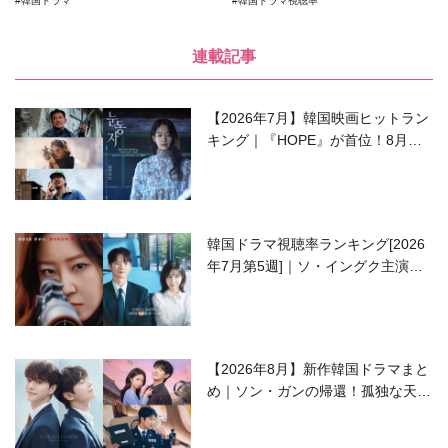
韓国ドラマ
韓国ドラマ視聴率
連載記事
【2026年7月】韓国映画ヒットラン
キング｜『HOPE』が首位！8月公
開の注目作は？
韓国ドラマ視聴率ランキング[2026
年7月第5週]｜ソ・イングク主演の
ラブコメがついに最終回！
【2026年8月】新作韓国ドラマまと
め｜ソン・ガンの帰還！孤独な天才
高校生ピアニスト役