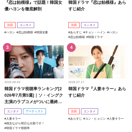
『恋は飴模様』で話題！韓国女
韓国ドラマ『恋は飴模様』あら
優ハヨンを徹底解剖
すじ紹介
注目
エンタメ
注目
エンタメ
ハヨン
恋は飴模様
韓国女優
あらすじ
チョン・ヘイン
ハヨン
恋は飴模様
韓国ドラマ
2026.08.03
2026.07.17
韓国ドラマ視聴率ランキング[2
韓国ドラマ『人妻キラー』あら
026年7月第5週]｜ソ・イングク
すじ紹介
主演のラブコメがついに最終
回！
エンタメ
アーティスト
注目
エンタメ
人妻キラー
あらすじ
コン・ヒョジン
人妻キラー
残念ながら明日も出勤です！
韓国ドラマ視聴率