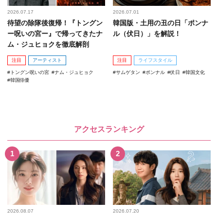
2026.07.17
2026.07.01
待望の除隊後復帰！『トングン
韓国版・土用の丑の日「ポンナ
ー呪いの宮ー』で帰ってきたナ
ル（伏日）」を解説！
ム・ジュヒョクを徹底解剖
注目
アーティスト
注目
ライフスタイル
トングン呪いの宮
ナム・ジュヒョク
サムゲタン
ポンナル
伏日
韓国文化
韓国俳優
アクセスランキング
2026.08.07
2026.07.20