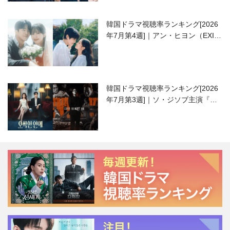
韓国ドラマ視聴率ランキング[2026
年7月第4週]｜アン・ヒヨン（EXID
ハニ）復帰作『愛が来る』に注目！
韓国ドラマ視聴率ランキング[2026
年7月第3週]｜ソ・ジソブ主演『エ
ージェント・キム』が勢い加速！