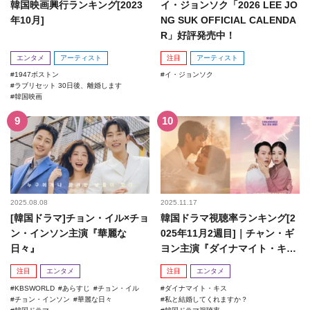
韓国映画興行ランキング[2023
イ・ジョンソク「2026 LEE JO
年10月]
NG SUK OFFICIAL CALENDA
R」好評発売中！
エンタメ
アーティスト
注目
アーティスト
1947ボストン
イ・ジョンソク
ラブリセット 30日後、離婚します
韓国映画
2025.08.08
2025.11.17
[韓国ドラマ]チョン・イル×チョ
韓国ドラマ視聴率ランキング[2
ン・インソン主演『華麗な
025年11月2週目]｜チャン・ギ
日々』
ヨン主演『ダイナマイト・キ
ス』がランクイン！
注目
エンタメ
注目
エンタメ
KBSWORLD
あらすじ
チョン・イル
ダイナマイト・キス
チョン・インソン
華麗な日々
私と結婚してくれますか？