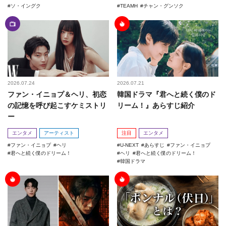
ソ・イングク
TEAMH
チャン・グンソク
2026.07.24
2026.07.21
ファン・イニョプ＆ヘリ、初恋
韓国ドラマ『君へと続く僕のド
の記憶を呼び起こすケミストリ
リーム！』あらすじ紹介
ー
エンタメ
アーティスト
注目
エンタメ
ファン・イニョプ
ヘリ
U-NEXT
あらすじ
ファン・イニョプ
君へと続く僕のドリーム！
ヘリ
君へと続く僕のドリーム！
韓国ドラマ