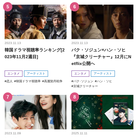
2023.11.13
2023.11.13
韓国ドラマ視聴率ランキング[2
パク・ソジュン×ハン・ソヒ
023年11月2週目]
『京城クリーチャー』12月にN
etflix公開へ
エンタメ
アーティスト
エンタメ
アーティスト
恋人
韓国ドラマ視聴率
高麗契丹戦争
パク･ソジュン
ハン・ソヒ
京城クリーチャー
2023.11.09
2025.11.11