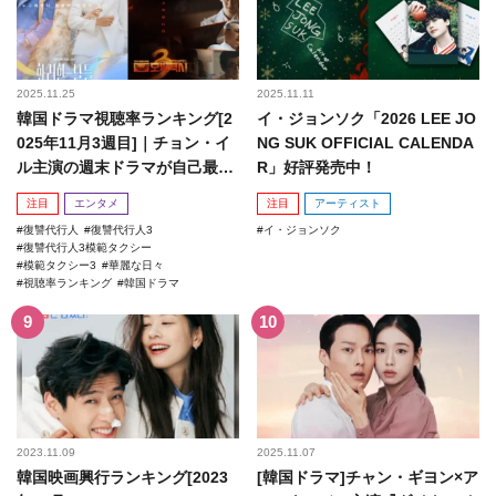
2025.11.25
2025.11.11
韓国ドラマ視聴率ランキング[2
イ・ジョンソク「2026 LEE JO
025年11月3週目]｜チョン・イ
NG SUK OFFICIAL CALENDA
ル主演の週末ドラマが自己最高
R」好評発売中！
記録を更新！
注目
エンタメ
注目
アーティスト
復讐代行人
復讐代行人3
イ・ジョンソク
復讐代行人3模範タクシー
模範タクシー3
華麗な日々
視聴率ランキング
韓国ドラマ
2023.11.09
2025.11.07
韓国映画興行ランキング[2023
[韓国ドラマ]チャン・ギヨン×ア