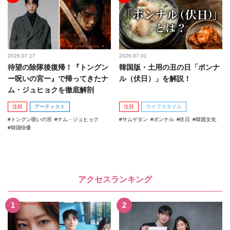
2026.07.17
2026.07.01
待望の除隊後復帰！『トングン
韓国版・土用の丑の日「ポンナ
ー呪いの宮ー』で帰ってきたナ
ル（伏日）」を解説！
ム・ジュヒョクを徹底解剖
注目
アーティスト
注目
ライフスタイル
トングン呪いの宮
ナム・ジュヒョク
サムゲタン
ポンナル
伏日
韓国文化
韓国俳優
アクセスランキング