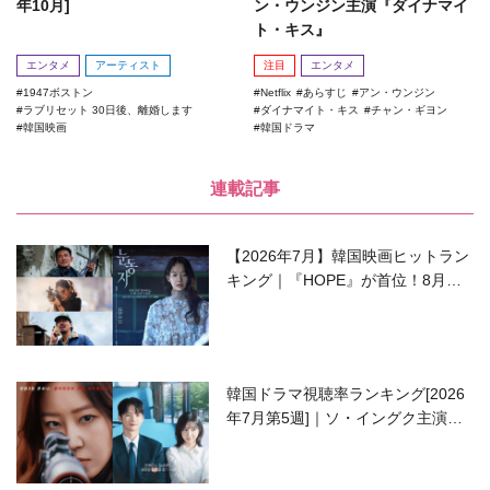
年10月]
ン・ウンジン主演『ダイナマイ
ト・キス』
エンタメ
アーティスト
注目
エンタメ
1947ボストン
Netflix
あらすじ
アン・ウンジン
ラブリセット 30日後、離婚します
ダイナマイト・キス
チャン・ギヨン
韓国映画
韓国ドラマ
連載記事
【2026年7月】韓国映画ヒットラン
キング｜『HOPE』が首位！8月公
開の注目作は？
韓国ドラマ視聴率ランキング[2026
年7月第5週]｜ソ・イングク主演の
ラブコメがついに最終回！