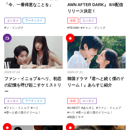
「今、一番得意なことを」
AWN AFTER DARK』 8/4配信
リリース決定！
エンタメ
アーティスト
注目
エンタメ
ソ・イングク
TEAMH
チャン・グンソク
2026.07.24
2026.07.21
ファン・イニョプ＆ヘリ、初恋
韓国ドラマ『君へと続く僕のド
の記憶を呼び起こすケミストリ
リーム！』あらすじ紹介
ー
エンタメ
アーティスト
注目
エンタメ
ファン・イニョプ
ヘリ
U-NEXT
あらすじ
ファン・イニョプ
君へと続く僕のドリーム！
ヘリ
君へと続く僕のドリーム！
韓国ドラマ