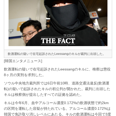
飲酒運転の疑いで在宅起訴されたLeessangのキルが裁判に出頭した。
[韓国エンタメニュース]
飲酒運転の疑いで在宅起訴されたLeessangのキルに、検察は懲役
8ヶ月の実刑を求刑した。
ソウル中央地方裁判所では6日午前10時、道路交通法違反(飲酒運
転)の疑いで起訴されたキルの初公判が開かれた。裁判に出頭した
キルは検察側が提出したすべての証拠を認めた。
キルは今年6月、血中アルコール濃度0.172%の飲酒状態で約2km
の区間を運転した容疑が持たれている。アルコール濃度0.172%は
韓国で免許取り消しレベルにあたる。キルの飲酒運転は今回で3度