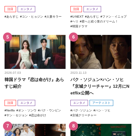
注目
エンタメ
注目
エンタメ
あらすじ
コン・ヒョジン
人妻キラー
U-NEXT
あらすじ
ファン・イニョプ
ヘリ
君へと続く僕のドリーム！
韓国ドラマ
2026.07.03
2023.11.13
韓国ドラマ『恋は命がけ』あら
パク・ソジュン×ハン・ソヒ
すじ紹介
『京城クリーチャー』12月にN
etflix公開へ
注目
エンタメ
エンタメ
アーティスト
Netflix
オン・ソンウ
パク・ウンビン
パク･ソジュン
ハン・ソヒ
ヤン・セジョン
恋は命がけ
京城クリーチャー