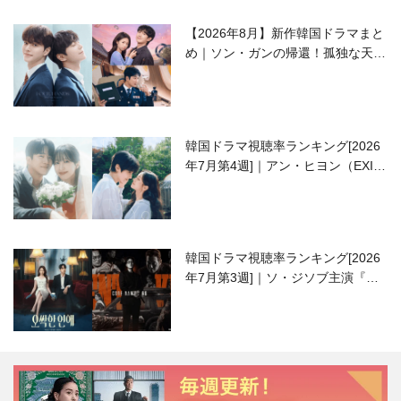
【2026年8月】新作韓国ドラマまと
め｜ソン・ガンの帰還！孤独な天才
高校生ピアニスト役
韓国ドラマ視聴率ランキング[2026
年7月第4週]｜アン・ヒヨン（EXID
ハニ）復帰作『愛が来る』に注目！
韓国ドラマ視聴率ランキング[2026
年7月第3週]｜ソ・ジソブ主演『エ
ージェント・キム』が勢い加速！