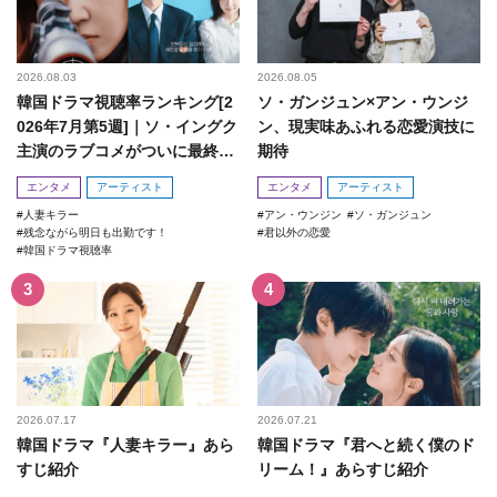
2026.08.03
2026.08.05
韓国ドラマ視聴率ランキング[2
ソ・ガンジュン×アン・ウンジ
026年7月第5週]｜ソ・イングク
ン、現実味あふれる恋愛演技に
主演のラブコメがついに最終
期待
回！
エンタメ
アーティスト
エンタメ
アーティスト
人妻キラー
アン・ウンジン
ソ・ガンジュン
残念ながら明日も出勤です！
君以外の恋愛
韓国ドラマ視聴率
2026.07.17
2026.07.21
韓国ドラマ『人妻キラー』あら
韓国ドラマ『君へと続く僕のド
すじ紹介
リーム！』あらすじ紹介