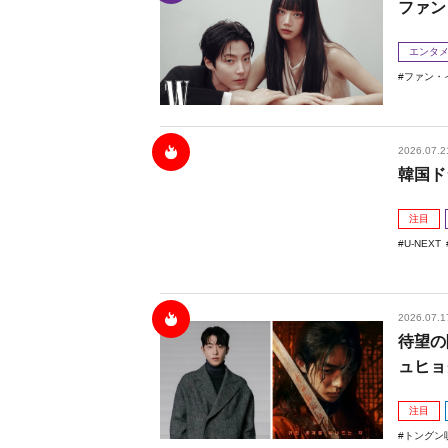
ファン
エンタ
ファン・
2026.07.2
韓国ド
注目
U-NEXT
2026.07.1
待望の
ュヒョ
注目
トングン