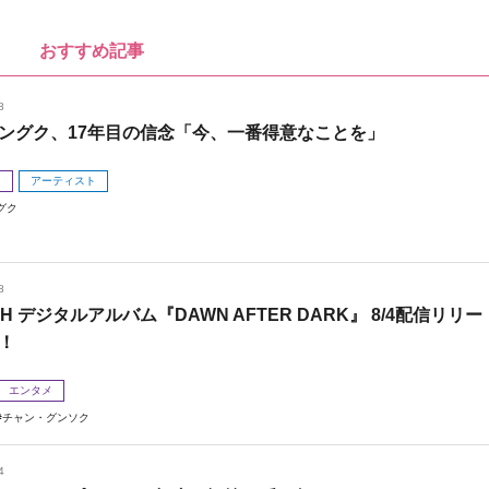
おすすめ記事
8
ングク、17年目の信念「今、一番得意なことを」
メ
アーティスト
グク
8
 H デジタルアルバム『DAWN AFTER DARK』 8/4配信リリー
！
エンタメ
チャン・グンソク
4