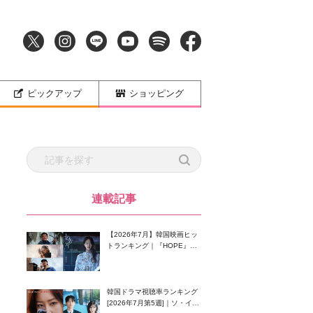
ピックアップ
ショッピング
連載記事
【2026年7月】韓国映画ヒッ
トランキング｜『HOPE』が
首位！8月公開の注目作は？
韓国ドラマ視聴率ランキング
[2026年7月第5週]｜ソ・イン