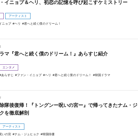
・イニョプ＆ヘリ、初恋の記憶を呼び起こすケミストリー
メ
アーティスト
イニョプ
ヘリ
君へと続く僕のドリーム！
1
ラマ『君へと続く僕のドリーム！』あらすじ紹介
エンタメ
あらすじ
ファン・イニョプ
ヘリ
君へと続く僕のドリーム！
韓国ドラマ
7
除隊後復帰！『トングンー呪いの宮ー』で帰ってきたナム・ジ
クを徹底解剖
アーティスト
呪いの宮
ナム・ジュヒョク
韓国俳優