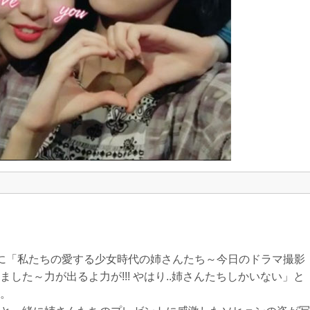
に「私たちの愛する少女時代の姉さんたち～今日のドラマ撮影
した～力が出るよ力が!!! やはり..姉さんたちしかいない」と
。