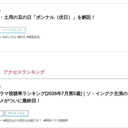
1
・土用の丑の日「ポンナル（伏日）」を解説！
ライフスタイル
ン
ポンナル
伏日
韓国文化
アクセスランキング
3
ラマ視聴率ランキング[2026年7月第5週]｜ソ・イングク主演の
メがついに最終回！
メ
アーティスト
ー
残念ながら明日も出勤です！
韓国ドラマ視聴率