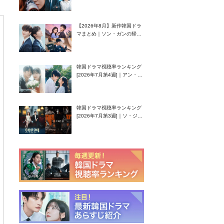
グク主演のラブコメがついに
最終回！
【2026年8月】新作韓国ドラ
マまとめ｜ソン・ガンの帰
還！孤独な天才高校生ピアニ
スト役
韓国ドラマ視聴率ランキング
[2026年7月第4週]｜アン・ヒ
ヨン（EXID ハニ）復帰作
『愛が来る』に注目！
韓国ドラマ視聴率ランキング
[2026年7月第3週]｜ソ・ジソ
ブ主演『エージェント・キ
ム』が勢い加速！