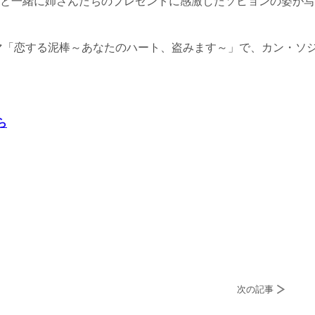
と一緒に姉さんたちのプレゼントに感激したソヒョンの姿が写
マ「恋する泥棒～あなたのハート、盗みます～」で、カン・ソ
ら
次の記事