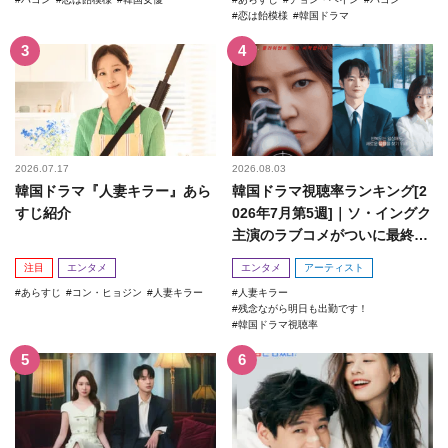
恋は飴模様
韓国ドラマ
2026.07.17
2026.08.03
韓国ドラマ『人妻キラー』あら
韓国ドラマ視聴率ランキング[2
すじ紹介
026年7月第5週]｜ソ・イングク
主演のラブコメがついに最終
回！
注目
エンタメ
エンタメ
アーティスト
あらすじ
コン・ヒョジン
人妻キラー
人妻キラー
残念ながら明日も出勤です！
韓国ドラマ視聴率