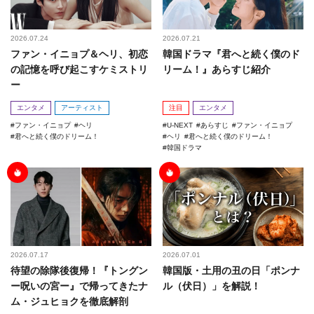
2026.07.24
2026.07.21
ファン・イニョプ＆ヘリ、初恋
韓国ドラマ『君へと続く僕のド
の記憶を呼び起こすケミストリ
リーム！』あらすじ紹介
ー
エンタメ
アーティスト
注目
エンタメ
ファン・イニョプ
ヘリ
U-NEXT
あらすじ
ファン・イニョプ
君へと続く僕のドリーム！
ヘリ
君へと続く僕のドリーム！
韓国ドラマ
2026.07.17
2026.07.01
待望の除隊後復帰！『トングン
韓国版・土用の丑の日「ポンナ
ー呪いの宮ー』で帰ってきたナ
ル（伏日）」を解説！
ム・ジュヒョクを徹底解剖