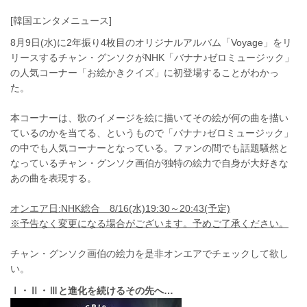
[韓国エンタメニュース]
8月9日(水)に2年振り4枚目のオリジナルアルバム「Voyage」をリ
リースするチャン・グンソクがNHK「バナナ♪ゼロミュージック」
の人気コーナー「お絵かきクイズ」に初登場することがわかっ
た。
本コーナーは、歌のイメージを絵に描いてその絵が何の曲を描い
ているのかを当てる、というもので「バナナ♪ゼロミュージック」
の中でも人気コーナーとなっている。ファンの間でも話題騒然と
なっているチャン・グンソク画伯が独特の絵力で自身が大好きな
あの曲を表現する。
オンエア日:NHK総合 8/16(水)19:30～20:43(予定)
※予告なく変更になる場合がございます。予めご了承ください。
チャン・グンソク画伯の絵力を是非オンエアでチェックして欲し
い。
Ⅰ・Ⅱ・Ⅲと進化を続けるその先へ…