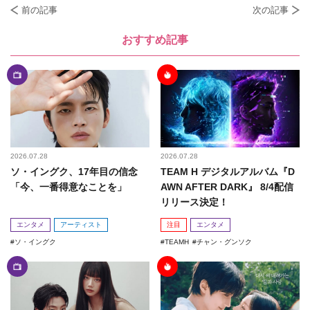
前の記事
次の記事
おすすめ記事
2026.07.28
2026.07.28
ソ・イングク、17年目の信念
TEAM H デジタルアルバム『D
「今、一番得意なことを」
AWN AFTER DARK』 8/4配信
リリース決定！
エンタメ
アーティスト
注目
エンタメ
ソ・イングク
TEAMH
チャン・グンソク