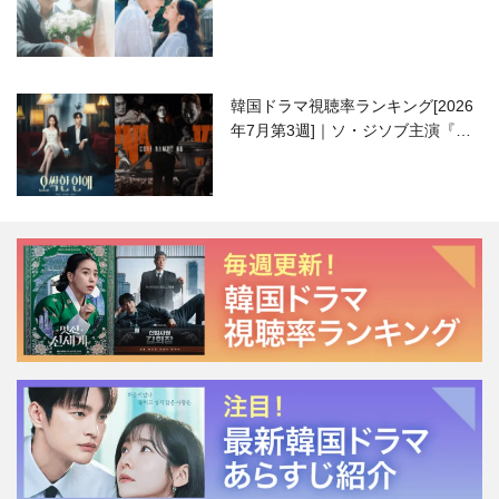
ハニ）復帰作『愛が来る』に注目！
韓国ドラマ視聴率ランキング[2026
年7月第3週]｜ソ・ジソブ主演『エ
ージェント・キム』が勢い加速！