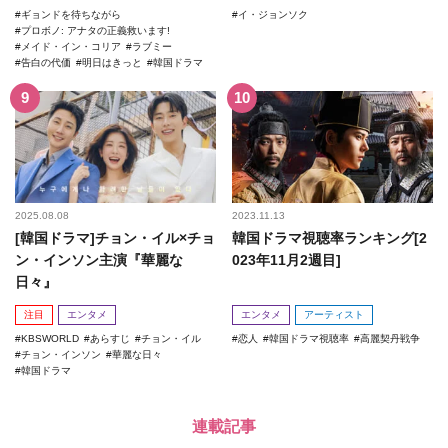
ギョンドを待ちながら
イ・ジョンソク
プロボノ: アナタの正義救います!
メイド・イン・コリア
ラブミー
告白の代価
明日はきっと
韓国ドラマ
2025.08.08
2023.11.13
[韓国ドラマ]チョン・イル×チョ
韓国ドラマ視聴率ランキング[2
ン・インソン主演『華麗な
023年11月2週目]
日々』
注目
エンタメ
エンタメ
アーティスト
KBSWORLD
あらすじ
チョン・イル
恋人
韓国ドラマ視聴率
高麗契丹戦争
チョン・インソン
華麗な日々
韓国ドラマ
連載記事