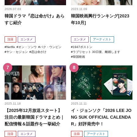
2026.07.03
2023.11.09
韓国ドラマ『恋は命がけ』あら
韓国映画興行ランキング[2023
すじ紹介
年10月]
注目
エンタメ
エンタメ
アーティスト
Netflix
オン・ソンウ
パク・ウンビン
1947ボストン
ヤン・セジョン
恋は命がけ
ラブリセット 30日後、離婚します
韓国映画
2025.11.18
2025.11.11
【2025年12月放送スタート】
イ・ジョンソク「2026 LEE JO
注目の最新韓国ドラマまとめ｜
NG SUK OFFICIAL CALENDA
配信情報＆話題作を一挙紹介
R」好評発売中！
注目
エンタメ
注目
アーティスト