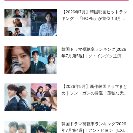
【2026年7月】韓国映画ヒットラン
キング｜『HOPE』が首位！8月公
開の注目作は？
韓国ドラマ視聴率ランキング[2026
年7月第5週]｜ソ・イングク主演の
ラブコメがついに最終回！
【2026年8月】新作韓国ドラマまと
め｜ソン・ガンの帰還！孤独な天才
高校生ピアニスト役
韓国ドラマ視聴率ランキング[2026
年7月第4週]｜アン・ヒヨン（EXID