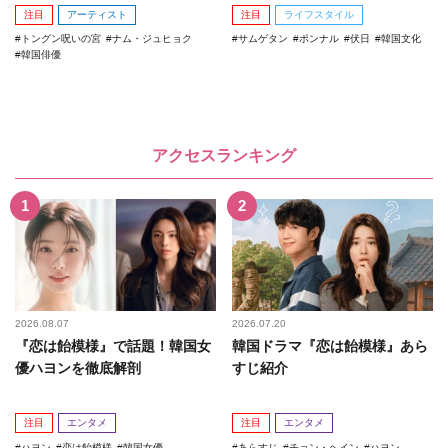
注目
アーティスト
注目
ライフスタイル
トングン呪いの宮
ナム・ジュヒョク
サムゲタン
ポンナル
伏日
韓国文化
韓国俳優
アクセスランキング
2026.08.07
2026.07.20
『恋は飴模様』で話題！韓国女
韓国ドラマ『恋は飴模様』あら
優ハヨンを徹底解剖
すじ紹介
注目
エンタメ
注目
エンタメ
ハヨン
恋は飴模様
韓国女優
あらすじ
チョン・ヘイン
ハヨン