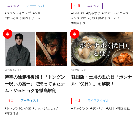
エンタメ
アーティスト
注目
エンタメ
ファン・イニョプ
ヘリ
U-NEXT
あらすじ
ファン・イニョプ
君へと続く僕のドリーム！
ヘリ
君へと続く僕のドリーム！
韓国ドラマ
2026.07.17
2026.07.01
待望の除隊後復帰！『トングン
韓国版・土用の丑の日「ポンナ
ー呪いの宮ー』で帰ってきたナ
ル（伏日）」を解説！
ム・ジュヒョクを徹底解剖
注目
アーティスト
注目
ライフスタイル
トングン呪いの宮
ナム・ジュヒョク
サムゲタン
ポンナル
伏日
韓国文化
韓国俳優