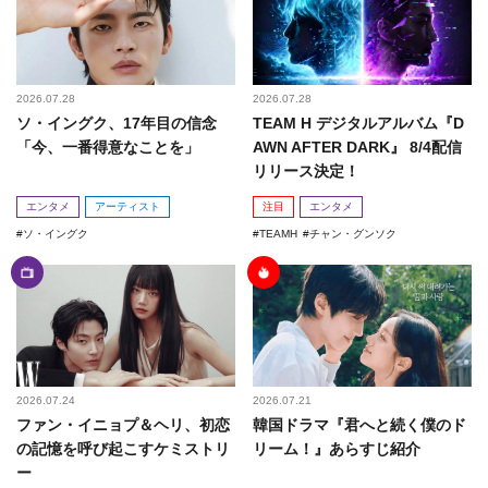
2026.07.28
2026.07.28
ソ・イングク、17年目の信念
TEAM H デジタルアルバム『D
「今、一番得意なことを」
AWN AFTER DARK』 8/4配信
リリース決定！
エンタメ
アーティスト
注目
エンタメ
ソ・イングク
TEAMH
チャン・グンソク
2026.07.24
2026.07.21
ファン・イニョプ＆ヘリ、初恋
韓国ドラマ『君へと続く僕のド
の記憶を呼び起こすケミストリ
リーム！』あらすじ紹介
ー