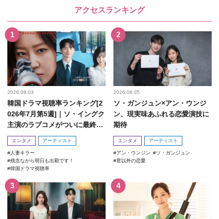
アクセスランキング
2026.08.03
2026.08.05
韓国ドラマ視聴率ランキング[2
ソ・ガンジュン×アン・ウンジ
026年7月第5週]｜ソ・イングク
ン、現実味あふれる恋愛演技に
主演のラブコメがついに最終
期待
回！
エンタメ
アーティスト
エンタメ
アーティスト
人妻キラー
アン・ウンジン
ソ・ガンジュン
残念ながら明日も出勤です！
君以外の恋愛
韓国ドラマ視聴率