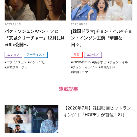
2023.11.13
2025.08.08
パク・ソジュン×ハン・ソヒ
[韓国ドラマ]チョン・イル×チョ
『京城クリーチャー』12月にN
ン・インソン主演『華麗な
etflix公開へ
日々』
エンタメ
アーティスト
注目
エンタメ
パク･ソジュン
ハン・ソヒ
KBSWORLD
あらすじ
チョン・イル
京城クリーチャー
チョン・インソン
華麗な日々
韓国ドラマ
連載記事
【2026年7月】韓国映画ヒットラン
キング｜『HOPE』が首位！8月公
開の注目作は？