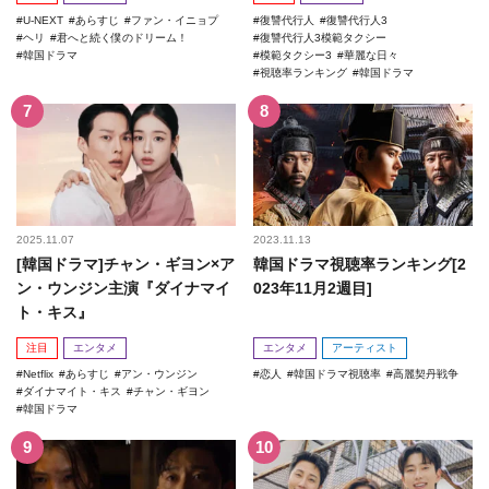
U-NEXT
あらすじ
ファン・イニョプ
復讐代行人
復讐代行人3
ヘリ
君へと続く僕のドリーム！
復讐代行人3模範タクシー
韓国ドラマ
模範タクシー3
華麗な日々
視聴率ランキング
韓国ドラマ
2025.11.07
2023.11.13
[韓国ドラマ]チャン・ギヨン×ア
韓国ドラマ視聴率ランキング[2
ン・ウンジン主演『ダイナマイ
023年11月2週目]
ト・キス』
注目
エンタメ
エンタメ
アーティスト
Netflix
あらすじ
アン・ウンジン
恋人
韓国ドラマ視聴率
高麗契丹戦争
ダイナマイト・キス
チャン・ギヨン
韓国ドラマ