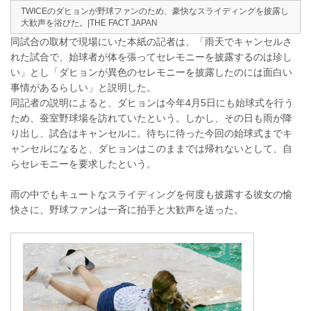
TWICEのダヒョンが野球ファンのため、豪快なスライディングを披露し
大歓声を浴びた。|THE FACT JAPAN
同試合の取材で現場にいた本紙の記者は、「雨天でキャンセルさ
れた試合で、始球者が体を張ってセレモニーを披露するのは珍し
い」とし「ダヒョンが異色のセレモニーを披露したのには面白い
事情があるらしい」と説明した。
同記者の説明によると、ダヒョンは今年4月5日にも始球式を行う
ため、蚕室野球場を訪れていたという。しかし、その日も雨が降
り出し、試合はキャンセルに。待ちに待った今回の始球式までキ
ャンセルになると、ダヒョンはこのままでは帰れないとして、自
らセレモニーを要求したという。
雨の中でもキュートなスライディングを何度も披露する彼女の愉
快さに、野球ファンは一斉に拍手と大歓声を送った。