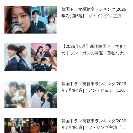
韓国ドラマ視聴率ランキング[2026
年7月第5週]｜ソ・イングク主演の
ラブコメがついに最終回！
【2026年8月】新作韓国ドラマまと
め｜ソン・ガンの帰還！孤独な天才
高校生ピアニスト役
韓国ドラマ視聴率ランキング[2026
年7月第4週]｜アン・ヒヨン（EXID
ハニ）復帰作『愛が来る』に注目！
韓国ドラマ視聴率ランキング[2026
年7月第3週]｜ソ・ジソブ主演『エ