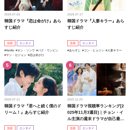
2026.07.03
2026.07.17
韓国ドラマ『恋は命がけ』あら
韓国ドラマ『人妻キラー』あら
すじ紹介
すじ紹介
注目
エンタメ
注目
エンタメ
Netflix
オン・ソンウ
パク・ウンビン
あらすじ
コン・ヒョジン
人妻キラー
ヤン・セジョン
恋は命がけ
2026.07.21
2025.11.25
韓国ドラマ『君へと続く僕のド
韓国ドラマ視聴率ランキング[2
リーム！』あらすじ紹介
025年11月3週目]｜チョン・イ
ル主演の週末ドラマが自己最高
記録を更新！
注目
エンタメ
注目
エンタメ