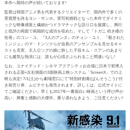
本作へ期待の声が続いております!
監督は韓国アニメ系を代表するクリエイターで、国内外で多くの
受賞歴を誇るヨン・サンホ。実写初挑戦となった本作でダイナミ
ックな映像感覚と繊細かつドラマチックな語り口を披露し、興行
と批評の両面で画期的な成功を収めた。そして『トガニ 幼き瞳の
告発』のコン・ユ、『3人のアンヌ』のチョン・ユミ、『殺された
ミンジュ』のマ・ドンソクらが迫真のアンサンブルを見せるキャ
ストも充実。主人公ソグの娘に扮した子役キム・スアンのあまり
にも建気な熱演には、誰もが心揺さぶられること間違いなし!
なお、ユナイテッド・シネマ アクアシティお台場に日本で初導入
される正面+左右側面の3面映画上映システム「ScreenX」での上
映も決定! 7/1(土)から劇場窓口にて”特別絆創膏(ばんそうこう)”付
き前売り券、ムビチケも発売されます。詳しくは、公式サイトに
てご確認ください。早くも2017年一番面白い映画という呼び声が
高い、興奮と感動の大傑作。乗り遅れなきよう、ご注意ください!