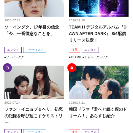
2026.07.28
2026.07.28
ソ・イングク、17年目の信念
TEAM H デジタルアルバム『D
「今、一番得意なことを」
AWN AFTER DARK』 8/4配信
リリース決定！
エンタメ
アーティスト
注目
エンタメ
ソ・イングク
TEAMH
チャン・グンソク
2026.07.24
2026.07.21
ファン・イニョプ＆ヘリ、初恋
韓国ドラマ『君へと続く僕のド
の記憶を呼び起こすケミストリ
リーム！』あらすじ紹介
ー
エンタメ
アーティスト
注目
エンタメ