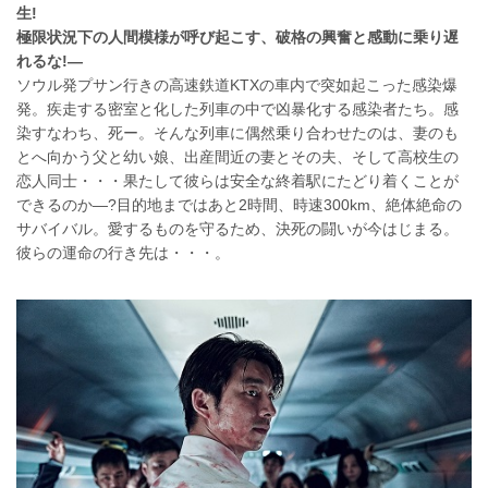
生!
極限状況下の人間模様が呼び起こす、破格の興奮と感動に乗り遅
れるな!―
ソウル発プサン行きの高速鉄道KTXの車内で突如起こった感染爆
発。疾走する密室と化した列車の中で凶暴化する感染者たち。感
染すなわち、死ー。そんな列車に偶然乗り合わせたのは、妻のも
とへ向かう父と幼い娘、出産間近の妻とその夫、そして高校生の
恋人同士・・・果たして彼らは安全な終着駅にたどり着くことが
できるのか―?目的地まではあと2時間、時速300km、絶体絶命の
サバイバル。愛するものを守るため、決死の闘いが今はじまる。
彼らの運命の行き先は・・・。