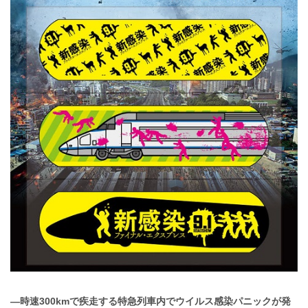
―時速300kmで疾走する特急列車内でウイルス感染パニックが発