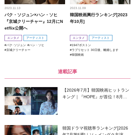
2023.11.13
2023.11.09
パク・ソジュン×ハン・ソヒ
韓国映画興行ランキング[2023
『京城クリーチャー』12月にN
年10月]
etflix公開へ
エンタメ
アーティスト
エンタメ
アーティスト
パク･ソジュン
ハン・ソヒ
1947ボストン
京城クリーチャー
ラブリセット 30日後、離婚します
韓国映画
連載記事
【2026年7月】韓国映画ヒットラン
キング｜『HOPE』が首位！8月公
開の注目作は？
韓国ドラマ視聴率ランキング[2026
年7月第5週]｜ソ・イングク主演の