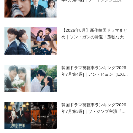
ラブコメがついに最終回！
【2026年8月】新作韓国ドラマまと
め｜ソン・ガンの帰還！孤独な天才
高校生ピアニスト役
韓国ドラマ視聴率ランキング[2026
年7月第4週]｜アン・ヒヨン（EXID
ハニ）復帰作『愛が来る』に注目！
韓国ドラマ視聴率ランキング[2026
年7月第3週]｜ソ・ジソブ主演『エ
ージェント・キム』が勢い加速！