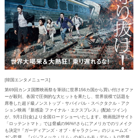
[韓国エンタメニュース]
第69回カンヌ国際映画祭を筆頭に世界156カ国から買い付けオファ
ーが殺到、各国で圧倒的な大ヒットを果たし、世界規模で話題を
席巻した超ド級ノンストップ・サバイバル・スペクタクル・アク
ション映画『新感染 ファイナル・エクスプレス』(配給:ツイン)
が、9月1日(金)より全国ロードショーいたします。映画批評サイト
「ロッテントマト」では脅威の96%!!さらにアメリカでのリメイク
も決定!!『ガーディアンズ・オブ・ギャラクシー』のジェームズ・
ガン監督、『パシフィック・リム』のギレルモ・デル・トロ監督