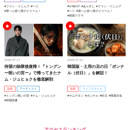
ファン・イニョプ
ヘリ
U-NEXT
あらすじ
ファン・イニョプ
君へと続く僕のドリーム！
ヘリ
君へと続く僕のドリーム！
韓国ドラマ
2026.07.17
2026.07.01
待望の除隊後復帰！『トングン
韓国版・土用の丑の日「ポンナ
ー呪いの宮ー』で帰ってきたナ
ル（伏日）」を解説！
ム・ジュヒョクを徹底解剖
注目
アーティスト
注目
ライフスタイル
トングン呪いの宮
ナム・ジュヒョク
サムゲタン
ポンナル
伏日
韓国文化
韓国俳優
アクセスランキング