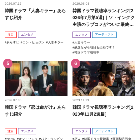
2026.07.17
2026.08.03
韓国ドラマ『人妻キラー』あら
韓国ドラマ視聴率ランキング[2
すじ紹介
026年7月第5週]｜ソ・イングク
主演のラブコメがついに最終
回！
注目
エンタメ
エンタメ
アーティスト
あらすじ
コン・ヒョジン
人妻キラー
人妻キラー
残念ながら明日も出勤です！
韓国ドラマ視聴率
2026.07.03
2023.11.13
韓国ドラマ『恋は命がけ』あら
韓国ドラマ視聴率ランキング[2
すじ紹介
023年11月2週目]
注目
エンタメ
エンタメ
アーティスト
Netflix
オン・ソンウ
パク・ウンビン
恋人
韓国ドラマ視聴率
高麗契丹戦争