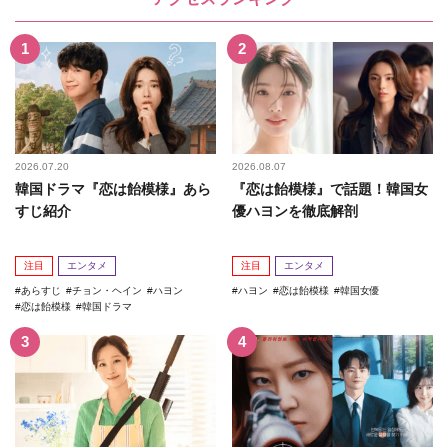
2026.07.20
2026.08.07
韓国ドラマ『恋は飴模様』あら
『恋は飴模様』で話題！韓国女
すじ紹介
優ハヨンを徹底解剖
注目
エンタメ
注目
エンタメ
あらすじ
チョン・ヘイン
ハヨン
ハヨン
恋は飴模様
韓国女優
恋は飴模様
韓国ドラマ