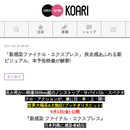
注目
新着
ショップ
2017.06.30 08:00
「新感染ファイナル・エクスプレス」 疾走感あふれる新
ビジュアル、本予告映像が解禁!
エンタメ
生か死か―時速300km超のノンストップ・サバイバル・スペクタ
クル・アクションが、遂に日・本・上・陸!!
世界大喝采&大熱狂!ブッチぎり大ヒット!
9月1日(金) 公開
『新感染 ファイナル・エクスプレス』
日本列島に感染者続出!