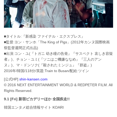
■タイトル:『新感染 ファイナル・エクスプレス』
■監督:ヨン・サンホ「The King of Pigs」(2012年カンヌ国際映画
祭監督週間正式出品)
■出演:コン・ユ(『トガニ 幼き瞳の告発』『サスペクト 哀しき容疑
者』)、チョン・ユミ(『ソニはご機嫌ななめ』『三人のアン
ヌ』)、マ・ドンソク(『殺されたミンジュ』『群盗』)
2016年/韓国/118分/英題:Train to Busan/配給:ツイン
[公式HP]
shin-kansen.com
© 2016 NEXT ENTERTAINMENT WORLD & REDPETER FILM. All
Rights Reserved.
9.1 [Fri] 新宿ピカデリーほか 全国疾走!!
韓国エンタメ総合情報サイト KOARI