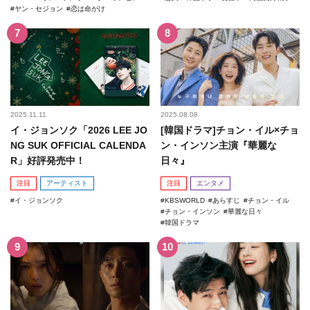
ヤン・セジョン
恋は命がけ
2025.11.11
2025.08.08
イ・ジョンソク「2026 LEE JO
[韓国ドラマ]チョン・イル×チョ
NG SUK OFFICIAL CALENDA
ン・インソン主演『華麗な
R」好評発売中！
日々』
注目
アーティスト
注目
エンタメ
イ・ジョンソク
KBSWORLD
あらすじ
チョン・イル
チョン・インソン
華麗な日々
韓国ドラマ