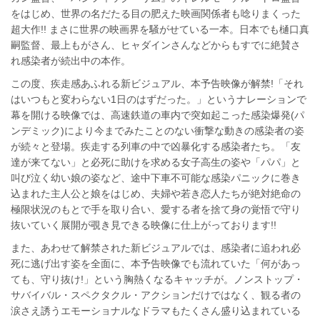
をはじめ、世界の名だたる目の肥えた映画関係者も唸りまくった
超大作!! まさに世界の映画界を騒がせている一本。日本でも樋口真
嗣監督、最上もがさん、ヒャダインさんなどからもすでに絶賛さ
れ感染者が続出中の本作。
この度、疾走感あふれる新ビジュアル、本予告映像が解禁!「それ
はいつもと変わらない1日のはずだった。」というナレーションで
幕を開ける映像では、高速鉄道の車内で突如起こった感染爆発(パ
ンデミック)により今までみたことのない衝撃な動きの感染者の姿
が続々と登場。疾走する列車の中で凶暴化する感染者たち。「友
達が来てない」と必死に助けを求める女子高生の姿や「パパ」と
叫び泣く幼い娘の姿など、途中下車不可能な感染パニックに巻き
込まれた主人公と娘をはじめ、夫婦や若き恋人たちが絶対絶命の
極限状況のもとで手を取り合い、愛する者を捨て身の覚悟で守り
抜いていく展開が覗き見できる映像に仕上がっております!!
また、あわせて解禁された新ビジュアルでは、感染者に追われ必
死に逃げ出す姿を全面に、本予告映像でも流れていた「何があっ
ても、守り抜け!」という胸熱くなるキャッチが。ノンストップ・
サバイバル・スペクタクル・アクションだけではなく、観る者の
涙さえ誘うエモーショナルなドラマもたくさん盛り込まれている