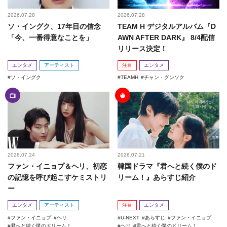
2026.07.28
2026.07.28
ソ・イングク、17年目の信念
TEAM H デジタルアルバム『D
「今、一番得意なことを」
AWN AFTER DARK』 8/4配信
リリース決定！
エンタメ
アーティスト
注目
エンタメ
ソ・イングク
TEAMH
チャン・グンソク
2026.07.24
2026.07.21
ファン・イニョプ＆ヘリ、初恋
韓国ドラマ『君へと続く僕のド
の記憶を呼び起こすケミストリ
リーム！』あらすじ紹介
ー
エンタメ
アーティスト
注目
エンタメ
ファン・イニョプ
ヘリ
U-NEXT
あらすじ
ファン・イニョプ
君へと続く僕のドリーム！
ヘリ
君へと続く僕のドリーム！