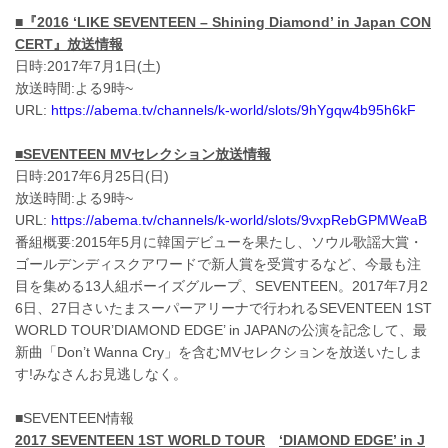
■『
2016
‘
LIKE SEVENTEEN – Shining Diamond
’
in Japan CON
CERT
』放送情報
日時:2017年7月1日(土)
放送時間:よる9時~
URL:
https://abema.tv/channels/k-world/slots/9hYgqw4b95h6kF
■SEVENTEEN MV
セレクション放送情報
日時:2017年6月25日(日)
放送時間:よる9時~
URL:
https://abema.tv/channels/k-world/slots/9vxpRebGPMWeaB
番組概要:2015年5月に韓国デビューを果たし、ソウル歌謡大賞・
ゴールデンディスクアワードで新人賞を受賞するなど、今最も注
目を集める13人組ボーイズグループ、SEVENTEEN。2017年7月2
6日、27日さいたまスーパーアリーナで行われるSEVENTEEN 1ST
WORLD TOUR’DIAMOND EDGE’ in JAPANの公演を記念して、最
新曲「Don’t Wanna Cry」を含むMVセレクションを放送いたしま
す!みなさんお見逃しなく。
■SEVENTEEN情報
2017 SEVENTEEN 1ST WORLD TOUR
‘DIAMOND EDGE’ in J