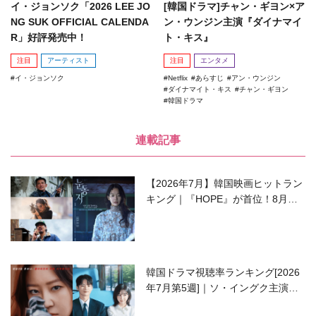
イ・ジョンソク「2026 LEE JO
[韓国ドラマ]チャン・ギヨン×ア
NG SUK OFFICIAL CALENDA
ン・ウンジン主演『ダイナマイ
R」好評発売中！
ト・キス』
注目
アーティスト
注目
エンタメ
イ・ジョンソク
Netflix
あらすじ
アン・ウンジン
ダイナマイト・キス
チャン・ギヨン
韓国ドラマ
連載記事
【2026年7月】韓国映画ヒットラン
キング｜『HOPE』が首位！8月公
開の注目作は？
韓国ドラマ視聴率ランキング[2026
年7月第5週]｜ソ・イングク主演の
ラブコメがついに最終回！