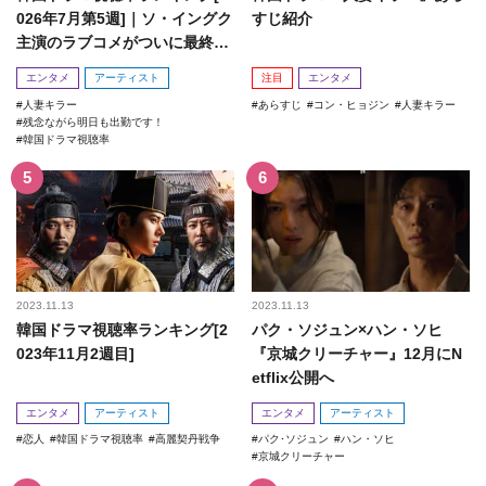
026年7月第5週]｜ソ・イングク
すじ紹介
主演のラブコメがついに最終
回！
エンタメ
アーティスト
注目
エンタメ
人妻キラー
あらすじ
コン・ヒョジン
人妻キラー
残念ながら明日も出勤です！
韓国ドラマ視聴率
2023.11.13
2023.11.13
韓国ドラマ視聴率ランキング[2
パク・ソジュン×ハン・ソヒ
023年11月2週目]
『京城クリーチャー』12月にN
etflix公開へ
エンタメ
アーティスト
エンタメ
アーティスト
恋人
韓国ドラマ視聴率
高麗契丹戦争
パク･ソジュン
ハン・ソヒ
京城クリーチャー