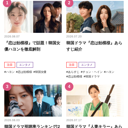
2026.08.07
2026.07.20
『恋は飴模様』で話題！韓国女
韓国ドラマ『恋は飴模様』あら
優ハヨンを徹底解剖
すじ紹介
注目
エンタメ
注目
エンタメ
ハヨン
恋は飴模様
韓国女優
あらすじ
チョン・ヘイン
ハヨン
恋は飴模様
韓国ドラマ
2026.08.03
2026.07.17
韓国ドラマ視聴率ランキング[2
韓国ドラマ『人妻キラー』あら