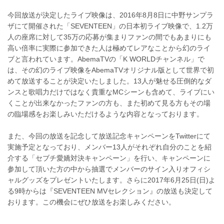
今回放送が決定したライブ映像は、2016年8月8日に中野サンプラ
ザにて開催された「SEVENTEEN」の日本初ライブ映像で、1.2万
人の座席に対して35万の応募が集まりファンの間でもあまりにも
高い倍率に実際に参加できた人は極めてレアなことから幻のライ
ブと言われています。AbemaTVの「K WORLDチャンネル」で
は、その幻のライブ映像をAbemaTVオリジナル版として世界で初
めて放送することが決定いたしました。13人が魅せる圧倒的なダ
ンスと歌唱力だけではなく貴重なMCシーンも含めて、ライブにい
くことが出来なかったファンの方も、また初めて見る方もその場
の臨場感をお楽しみいただけるような内容となっております。
また、今回の放送を記念して放送記念キャンペーンをTwitterにて
実施予定となっており、メンバー13人がそれぞれ自分のことを紹
介する「セブチ愛嬌対決キャンペーン」を行い、キャンペーンに
参加して頂いた方の中から抽選でメンバーのサイン入りオフィシ
ャルグッズをプレゼントいたします。さらに2017年6月25日(日)よ
る9時からは『SEVENTEEN MVセレクション』の放送も決定して
おります。この機会にぜひ放送をお楽しみください。