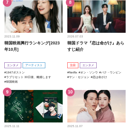
2023.11.09
2026.07.03
韓国映画興行ランキング[2023
韓国ドラマ『恋は命がけ』あら
年10月]
すじ紹介
エンタメ
アーティスト
注目
エンタメ
1947ボストン
Netflix
オン・ソンウ
パク・ウンビン
ラブリセット 30日後、離婚します
ヤン・セジョン
恋は命がけ
韓国映画
2025.11.11
2025.11.07