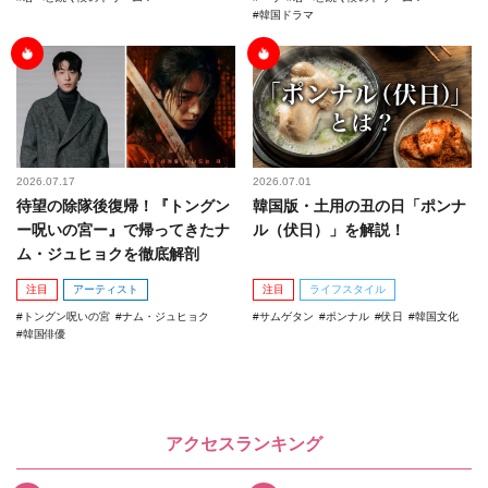
韓国ドラマ
2026.07.17
2026.07.01
待望の除隊後復帰！『トングン
韓国版・土用の丑の日「ポンナ
ー呪いの宮ー』で帰ってきたナ
ル（伏日）」を解説！
ム・ジュヒョクを徹底解剖
注目
アーティスト
注目
ライフスタイル
トングン呪いの宮
ナム・ジュヒョク
サムゲタン
ポンナル
伏日
韓国文化
韓国俳優
アクセスランキング