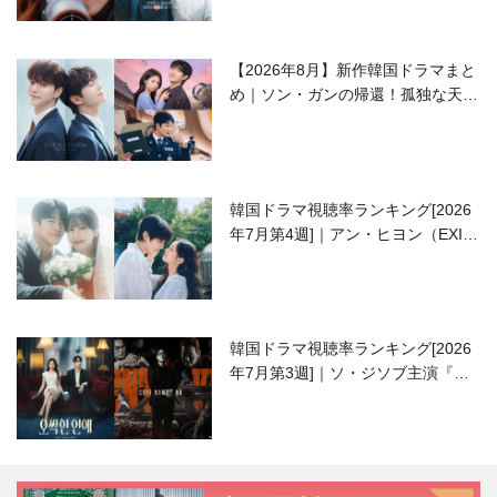
【2026年8月】新作韓国ドラマまと
め｜ソン・ガンの帰還！孤独な天才
高校生ピアニスト役
韓国ドラマ視聴率ランキング[2026
年7月第4週]｜アン・ヒヨン（EXID
ハニ）復帰作『愛が来る』に注目！
韓国ドラマ視聴率ランキング[2026
年7月第3週]｜ソ・ジソブ主演『エ
ージェント・キム』が勢い加速！