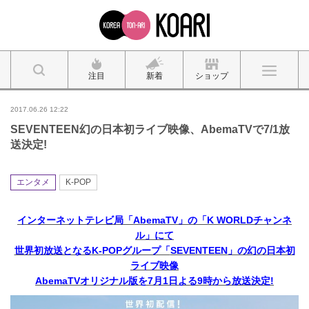
注目
新着
ショップ
2017.06.26 12:22
SEVENTEEN幻の日本初ライブ映像、AbemaTVで7/1放
送決定!
エンタメ
K-POP
インターネットテレビ局「
AbemaTV
」の「
K WORLD
チャンネ
ル」にて
世界初放送となる
K-POP
グループ「
SEVENTEEN
」の幻の日本初
ライブ映像
AbemaTVオリジナル版を7月1日よる9時から放送決定!