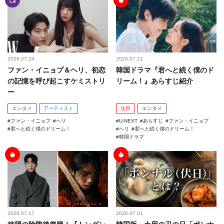
2026.07.24
2026.07.21
ファン・イニョプ＆ヘリ、初恋
韓国ドラマ『君へと続く僕のド
の記憶を呼び起こすケミストリ
リーム！』あらすじ紹介
ー
エンタメ
アーティスト
注目
エンタメ
ファン・イニョプ
ヘリ
U-NEXT
あらすじ
ファン・イニョプ
君へと続く僕のドリーム！
ヘリ
君へと続く僕のドリーム！
韓国ドラマ
2026.07.17
2026.07.01