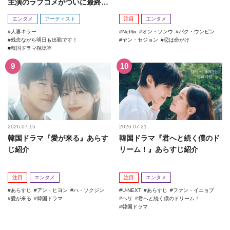
主演のラブコメがついに最終
回！
エンタメ
アーティスト
注目
エンタメ
人妻キラー
Netflix
オン・ソンウ
パク・ウンビン
残念ながら明日も出勤です！
ヤン・セジョン
恋は命がけ
韓国ドラマ視聴率
2026.07.15
2026.07.21
韓国ドラマ『愛が来る』あらす
韓国ドラマ『君へと続く僕のド
じ紹介
リーム！』あらすじ紹介
注目
エンタメ
注目
エンタメ
あらすじ
アン・ヒヨン
ハ・ソクジン
U-NEXT
あらすじ
ファン・イニョプ
愛が来る
韓国ドラマ
ヘリ
君へと続く僕のドリーム！
韓国ドラマ