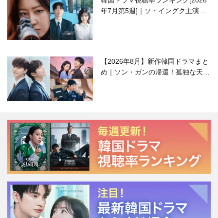
韓国ドラマ視聴率ランキング[2026
年7月第5週]｜ソ・イングク主演の
ラブコメがついに最終回！
【2026年8月】新作韓国ドラマまと
め｜ソン・ガンの帰還！孤独な天才
高校生ピアニスト役