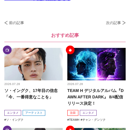
前の記事
次の記事
おすすめ記事
2026.07.28
2026.07.28
ソ・イングク、17年目の信念
TEAM H デジタルアルバム『D
「今、一番得意なことを」
AWN AFTER DARK』 8/4配信
リリース決定！
エンタメ
アーティスト
注目
エンタメ
ソ・イングク
TEAMH
チャン・グンソク