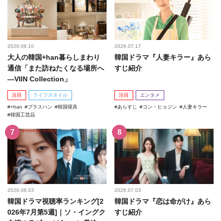
2026.08.10
2026.07.17
大人の韓国+han暮らしまわり
韓国ドラマ『人妻キラー』あら
通信「また訪ねたくなる場所へ
すじ紹介
―VIIN Collection」
注目
ライフスタイル
注目
エンタメ
+han
プラスハン
韓国寝具
あらすじ
コン・ヒョジン
人妻キラー
韓国工芸品
2026.08.03
2026.07.03
韓国ドラマ視聴率ランキング[2
韓国ドラマ『恋は命がけ』あら
026年7月第5週]｜ソ・イングク
すじ紹介