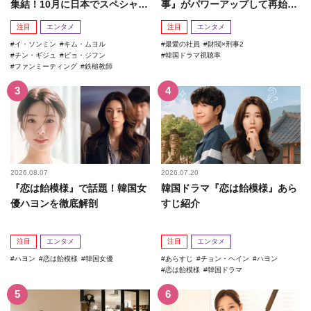
集結！10月に日本でスペシャル
事』がパワーアップして再始
ファンミーティング開催決...
動！
注目
エンタメ
注目
エンタメ
イ・ソンミン
キム・ムヨル
最愛の社員
財閥×刑事2
チン・ギジュ
ピョ・ジフン
韓国ドラマ視聴率
ファンミーティング
鉄槌教師
2026.08.07
2026.07.20
『恋は飴模様』で話題！韓国女
韓国ドラマ『恋は飴模様』あら
優ハヨンを徹底解剖
すじ紹介
注目
エンタメ
注目
エンタメ
ハヨン
恋は飴模様
韓国女優
あらすじ
チョン・ヘイン
ハヨン
恋は飴模様
韓国ドラマ