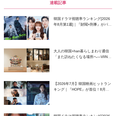
連載記事
韓国ドラマ視聴率ランキング[2026
年8月第1週]｜『財閥×刑事』がパワ
ーアップして再始動！
大人の韓国+han暮らしまわり通信
「また訪ねたくなる場所へ―VIIN C
ollection」
【2026年7月】韓国映画ヒットラン
キング｜『HOPE』が首位！8月公
開の注目作は？