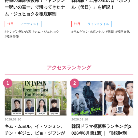
待望の除隊後復帰！『トングン
韓国版・土用の丑の日「ポンナ
ー呪いの宮ー』で帰ってきたナ
ル（伏日）」を解説！
ム・ジュヒョクを徹底解剖
注目
アーティスト
注目
ライフスタイル
トングン呪いの宮
ナム・ジュヒョク
サムゲタン
ポンナル
伏日
韓国文化
韓国俳優
アクセスランキング
2026.08.10
2026.08.10
キム・ムヨル、イ・ソンミン、
韓国ドラマ視聴率ランキング[2
チン・ギジュ、ピョ・ジフンが
026年8月第1週]｜『財閥×刑