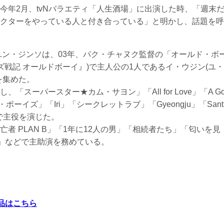
今年2月、tvNバラエティ「人生酒場」に出演した時、「週末
クターをやっている人と付き合っている」と明かし、話題を呼
ユン・ジンソは、03年、パク・チャヌク監督の「オールド・ボ
ズ戦記 オールドボーイ』)で主人公の1人であるイ・ウジン(ユ・
を集めた。
スーパースター★カム・サヨン」「All for Love」「A G
ビースティ・ボーイズ」「Iri」「シークレットラブ」「Gyeongju」「Sant
品で主役を演じた。
者 PLAN B」「1年に12人の男」「相続者たち」「匂いを見
〜」などで主助演を務めている。
品はこちら