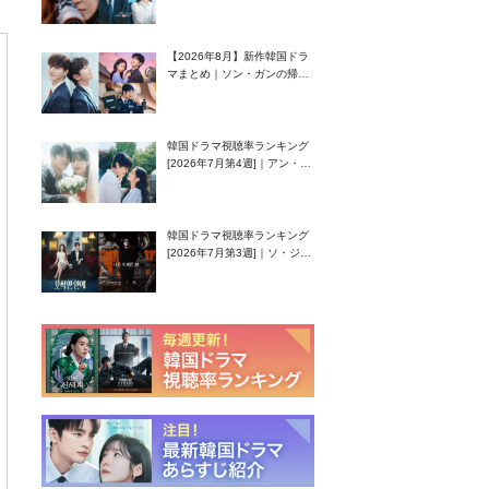
グク主演のラブコメがついに
最終回！
【2026年8月】新作韓国ドラ
マまとめ｜ソン・ガンの帰
還！孤独な天才高校生ピアニ
スト役
韓国ドラマ視聴率ランキング
[2026年7月第4週]｜アン・ヒ
ヨン（EXID ハニ）復帰作
『愛が来る』に注目！
韓国ドラマ視聴率ランキング
[2026年7月第3週]｜ソ・ジソ
ブ主演『エージェント・キ
ム』が勢い加速！