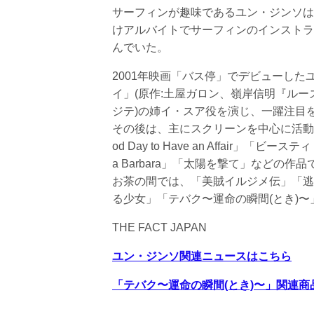
サーフィンが趣味であるユン・ジンソは
けアルバイトでサーフィンのインストラ
んでいた。
2001年映画「バス停」でデビューした
イ」(原作:土屋ガロン、嶺岸信明『ルー
ジテ)の姉イ・スア役を演じ、一躍注目
その後は、主にスクリーンを中心に活動し、「
od Day to Have an Affair」「
a Barbara」「太陽を撃て」などの作
お茶の間では、「美賊イルジメ伝」「逃亡
る少女」「テバク〜運命の瞬間(とき)
THE FACT JAPAN
ユン・ジンソ関連ニュースはこちら
「テバク〜運命の瞬間(とき)〜」関連商