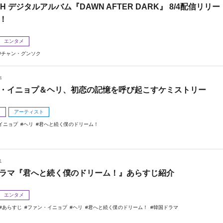
 H デジタルアルバム『DAWN AFTER DARK』 8/4配信リリー
！
エンタメ
チャン・グンソク
4
・イニョプ＆ヘリ、初恋の記憶を呼び起こすケミストリー
メ
アーティスト
イニョプ
ヘリ
君へと続く僕のドリーム！
1
ラマ『君へと続く僕のドリーム！』あらすじ紹介
エンタメ
あらすじ
ファン・イニョプ
ヘリ
君へと続く僕のドリーム！
韓国ドラマ