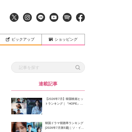
ピックアップ
ショッピング
連載記事
【2026年7月】韓国映画ヒッ
トランキング｜『HOPE』が
首位！8月公開の注目作は？
韓国ドラマ視聴率ランキング
[2026年7月第5週]｜ソ・イン