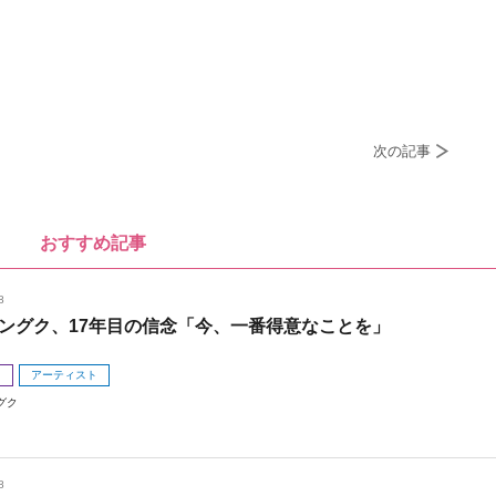
次の記事
おすすめ記事
8
ングク、17年目の信念「今、一番得意なことを」
メ
アーティスト
グク
8