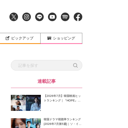
ピックアップ
ショッピング
連載記事
【2026年7月】韓国映画ヒッ
トランキング｜『HOPE』が
首位！8月公開の注目作は？
韓国ドラマ視聴率ランキング
[2026年7月第5週]｜ソ・イン