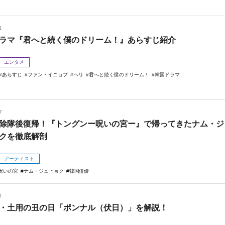
1
ラマ『君へと続く僕のドリーム！』あらすじ紹介
エンタメ
あらすじ
ファン・イニョプ
ヘリ
君へと続く僕のドリーム！
韓国ドラマ
7
除隊後復帰！『トングンー呪いの宮ー』で帰ってきたナム・ジ
クを徹底解剖
アーティスト
呪いの宮
ナム・ジュヒョク
韓国俳優
1
・土用の丑の日「ポンナル（伏日）」を解説！