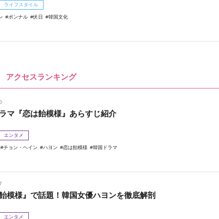
ライフスタイル
ン
ポンナル
伏日
韓国文化
アクセスランキング
0
ラマ『恋は飴模様』あらすじ紹介
エンタメ
チョン・ヘイン
ハヨン
恋は飴模様
韓国ドラマ
7
飴模様』で話題！韓国女優ハヨンを徹底解剖
エンタメ