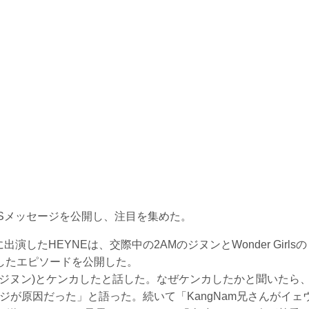
なSNSメッセージを公開し、注目を集めた。
したHEYNEは、交際中の2AMのジヌンとWonder Girlsの
をしたエピソードを公開した。
(ジヌン)とケンカしたと話した。なぜケンカしたかと聞いたら
セージが原因だった」と語った。続いて「KangNam兄さんがイェ