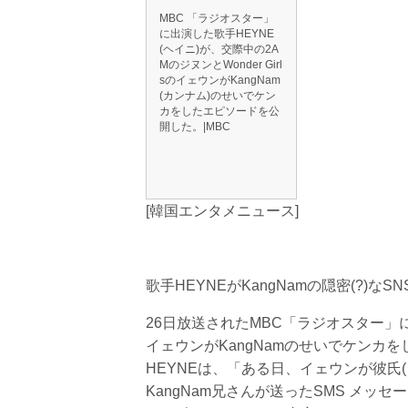
MBC 「ラジオスター」
に出演した歌手HEYNE
(ヘイニ)が、交際中の2A
MのジヌンとWonder Girl
sのイェウンがKangNam
(カンナム)のせいでケン
カをしたエピソードを公
開した。|MBC
[韓国エンタメニュース]
歌手HEYNEがKangNamの隠密(?)
26日放送されたMBC「ラジオスター」に出演
イェウンがKangNamのせいでケンカ
HEYNEは、「ある日、イェウンが彼氏
KangNam兄さんが送ったSMS メッ