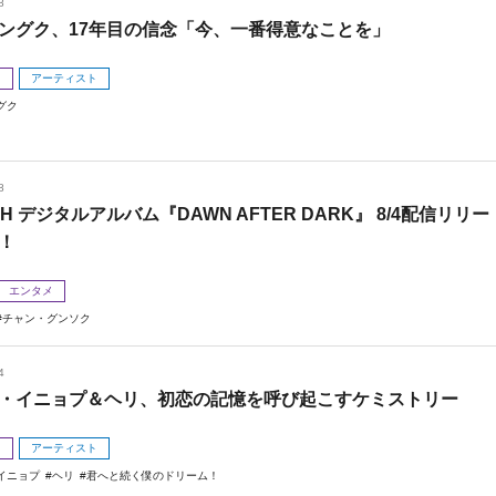
8
ングク、17年目の信念「今、一番得意なことを」
メ
アーティスト
グク
8
 H デジタルアルバム『DAWN AFTER DARK』 8/4配信リリー
！
エンタメ
チャン・グンソク
4
・イニョプ＆ヘリ、初恋の記憶を呼び起こすケミストリー
メ
アーティスト
イニョプ
ヘリ
君へと続く僕のドリーム！