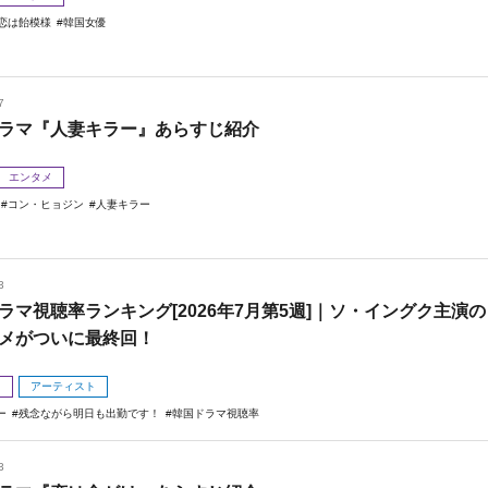
恋は飴模様
韓国女優
7
ラマ『人妻キラー』あらすじ紹介
エンタメ
コン・ヒョジン
人妻キラー
3
ラマ視聴率ランキング[2026年7月第5週]｜ソ・イングク主演の
メがついに最終回！
メ
アーティスト
ー
残念ながら明日も出勤です！
韓国ドラマ視聴率
3