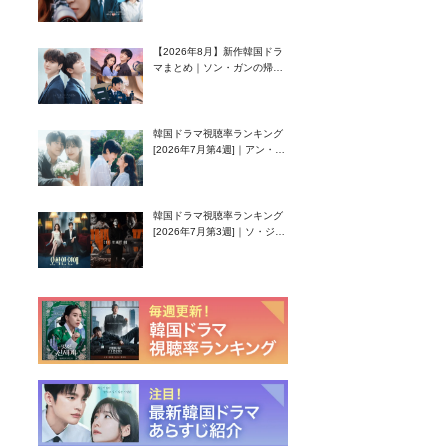
グク主演のラブコメがついに
最終回！
【2026年8月】新作韓国ドラ
マまとめ｜ソン・ガンの帰
還！孤独な天才高校生ピアニ
スト役
韓国ドラマ視聴率ランキング
[2026年7月第4週]｜アン・ヒ
ヨン（EXID ハニ）復帰作
『愛が来る』に注目！
韓国ドラマ視聴率ランキング
[2026年7月第3週]｜ソ・ジソ
ブ主演『エージェント・キ
ム』が勢い加速！