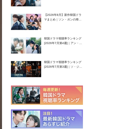
グク主演のラブコメがついに
最終回！
【2026年8月】新作韓国ドラ
マまとめ｜ソン・ガンの帰
還！孤独な天才高校生ピアニ
スト役
韓国ドラマ視聴率ランキング
[2026年7月第4週]｜アン・ヒ
ヨン（EXID ハニ）復帰作
『愛が来る』に注目！
韓国ドラマ視聴率ランキング
[2026年7月第3週]｜ソ・ジソ
ブ主演『エージェント・キ
ム』が勢い加速！