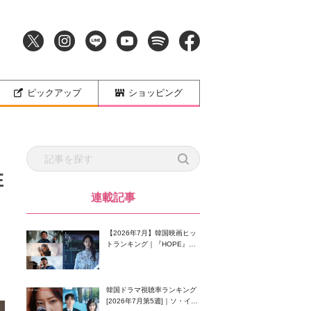
ピックアップ
ショッピング
E
連載記事
【2026年7月】韓国映画ヒッ
トランキング｜『HOPE』が
首位！8月公開の注目作は？
韓国ドラマ視聴率ランキング
[2026年7月第5週]｜ソ・イン