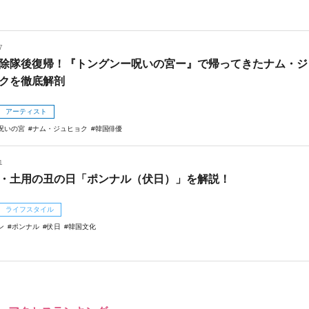
7
除隊後復帰！『トングンー呪いの宮ー』で帰ってきたナム・ジ
クを徹底解剖
アーティスト
呪いの宮
ナム・ジュヒョク
韓国俳優
1
・土用の丑の日「ポンナル（伏日）」を解説！
ライフスタイル
ン
ポンナル
伏日
韓国文化