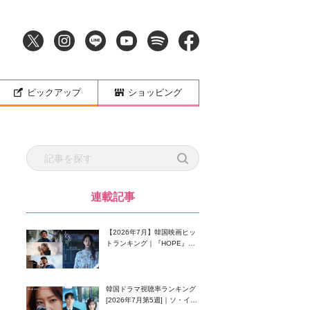
ピックアップ
ショッピング
連載記事
【2026年7月】韓国映画ヒッ
トランキング｜『HOPE』が
首位！8月公開の注目作は？
韓国ドラマ視聴率ランキング
[2026年7月第5週]｜ソ・イン