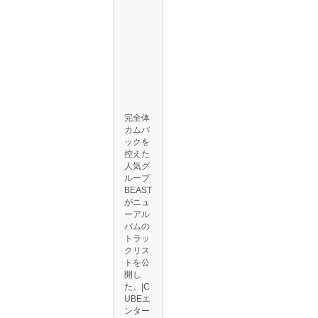
完全体
カムバ
ックを
控えた
人気グ
ループ
BEAST
がニュ
ーアル
バムの
トラッ
クリス
トを公
開し
た。|C
UBEエ
ンター