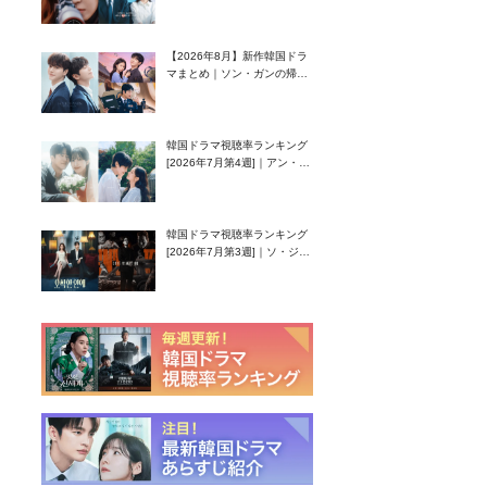
グク主演のラブコメがついに
最終回！
【2026年8月】新作韓国ドラ
マまとめ｜ソン・ガンの帰
還！孤独な天才高校生ピアニ
スト役
韓国ドラマ視聴率ランキング
[2026年7月第4週]｜アン・ヒ
ヨン（EXID ハニ）復帰作
『愛が来る』に注目！
韓国ドラマ視聴率ランキング
[2026年7月第3週]｜ソ・ジソ
ブ主演『エージェント・キ
ム』が勢い加速！