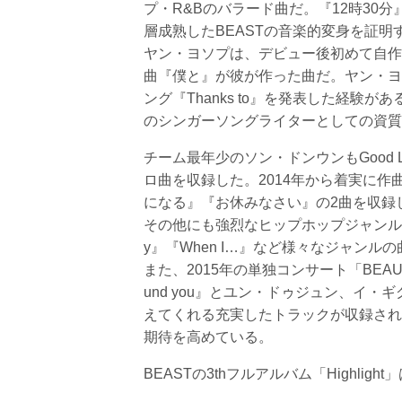
プ・R&Bのバラード曲だ。『12時30
層成熟したBEASTの音楽的変身を証明
ヤン・ヨソプは、デビュー後初めて自作
曲『僕と』が彼が作った曲だ。ヤン・ヨ
ング『Thanks to』を発表した経
のシンガーソングライターとしての資質
チーム最年少のソン・ドンウンもGood Life
ロ曲を収録した。2014年から着実に作
になる』『お休みなさい』の2曲を収録
その他にも強烈なヒップホップジャンルのイン
y』『When I…』など様々なジャン
また、2015年の単独コンサート「BEA
und you』とユン・ドゥジュン、イ・ギグ
えてくれる充実したトラックが収録され
期待を高めている。
BEASTの3thフルアルバム「Highl