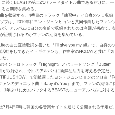
分』に続くBEASTの第二のバラードタイトル曲であるだけに、一
すると期待を集める。
曲を収録する。4番目のトラック『練習中』と自身のソロ収録
ソプは、2010年にヨン・ジュンヒョンと共同作曲したファン
験があるが、アルバムに自分の名前で収録されたのは今回が初めて。
が証明されるのかファンの期待を集めている。
の曲に直接歌詞を書いた『I’ll give you my all』で、自身の
曲活動をしてきたイ・ギグァンも、作曲家のNODAYと共に『気
した。
トロトラック『Highlight』とバラードソング『Butterfl
ルの曲が収録され、今回のアルバムに新鮮な活力を与える予定だ。
UTIFUL SHOW」で初披露したヨン・ジュンヒョンのソロ曲『F
ァンのデュエット曲『Baby it’s You』まで、ファンの期待に
、1年ぶりにカムバックするBEASTのニューアルバムに対する
ight」は7月4日0時に韓国の各音楽サイトを通じて公開される予定だ