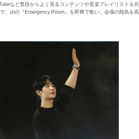
Tubeなど普段からよく見るコンテンツや音楽プレイリストを共
ziの『Emergency Room』を即興で歌い、会場の熱気を高