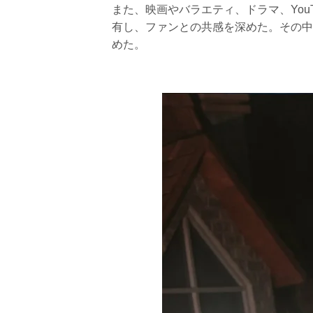
また、映画やバラエティ、ドラマ、You
有し、ファンとの共感を深めた。その中で、i
めた。