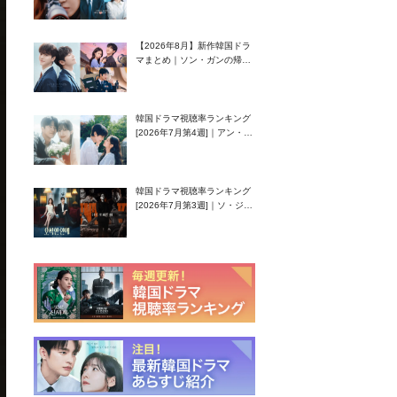
グク主演のラブコメがついに
最終回！
【2026年8月】新作韓国ドラ
マまとめ｜ソン・ガンの帰
還！孤独な天才高校生ピアニ
スト役
韓国ドラマ視聴率ランキング
[2026年7月第4週]｜アン・ヒ
ヨン（EXID ハニ）復帰作
『愛が来る』に注目！
韓国ドラマ視聴率ランキング
[2026年7月第3週]｜ソ・ジソ
ブ主演『エージェント・キ
ム』が勢い加速！