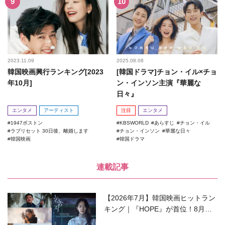
2023.11.09
2025.08.08
韓国映画興行ランキング[2023
[韓国ドラマ]チョン・イル×チョ
年10月]
ン・インソン主演『華麗な
日々』
エンタメ
アーティスト
注目
エンタメ
1947ボストン
KBSWORLD
あらすじ
チョン・イル
ラブリセット 30日後、離婚します
チョン・インソン
華麗な日々
韓国映画
韓国ドラマ
連載記事
【2026年7月】韓国映画ヒットラン
キング｜『HOPE』が首位！8月公
開の注目作は？