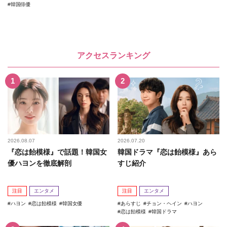
韓国俳優
アクセスランキング
2026.08.07
2026.07.20
『恋は飴模様』で話題！韓国女
韓国ドラマ『恋は飴模様』あら
優ハヨンを徹底解剖
すじ紹介
注目
エンタメ
注目
エンタメ
ハヨン
恋は飴模様
韓国女優
あらすじ
チョン・ヘイン
ハヨン
恋は飴模様
韓国ドラマ