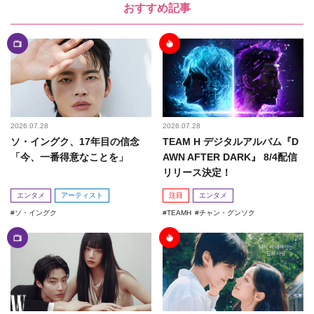
おすすめ記事
2026.07.28
2026.07.28
ソ・イングク、17年目の信念
TEAM H デジタルアルバム『D
「今、一番得意なことを」
AWN AFTER DARK』 8/4配信
リリース決定！
エンタメ
アーティスト
注目
エンタメ
ソ・イングク
TEAMH
チャン・グンソク