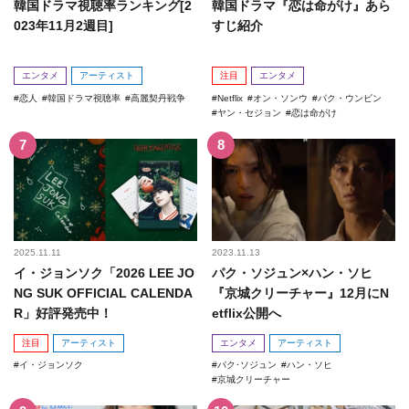
韓国ドラマ視聴率ランキング[2
韓国ドラマ『恋は命がけ』あら
023年11月2週目]
すじ紹介
エンタメ
アーティスト
注目
エンタメ
恋人
韓国ドラマ視聴率
高麗契丹戦争
Netflix
オン・ソンウ
パク・ウンビン
ヤン・セジョン
恋は命がけ
2025.11.11
2023.11.13
イ・ジョンソク「2026 LEE JO
パク・ソジュン×ハン・ソヒ
NG SUK OFFICIAL CALENDA
『京城クリーチャー』12月にN
R」好評発売中！
etflix公開へ
注目
アーティスト
エンタメ
アーティスト
イ・ジョンソク
パク･ソジュン
ハン・ソヒ
京城クリーチャー