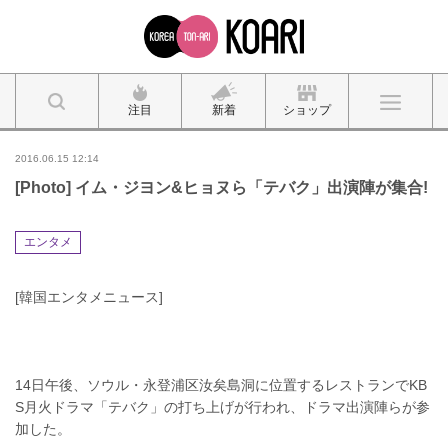
注目
新着
ショップ
2016.06.15 12:14
[Photo] イム・ジヨン&ヒョヌら「テバク」出演陣が集合!
エンタメ
[韓国エンタメニュース]
14日午後、ソウル・永登浦区汝矣島洞に位置するレストランでKB
S月火ドラマ「テバク」の打ち上げが行われ、ドラマ出演陣らが参
加した。