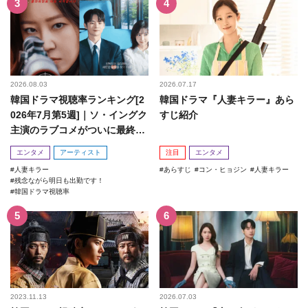
2026.08.03
2026.07.17
韓国ドラマ視聴率ランキング[2
韓国ドラマ『人妻キラー』あら
026年7月第5週]｜ソ・イングク
すじ紹介
主演のラブコメがついに最終
回！
エンタメ
アーティスト
注目
エンタメ
人妻キラー
あらすじ
コン・ヒョジン
人妻キラー
残念ながら明日も出勤です！
韓国ドラマ視聴率
2023.11.13
2026.07.03