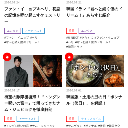
2026.07.24
2026.07.21
ファン・イニョプ＆ヘリ、初恋
韓国ドラマ『君へと続く僕のド
の記憶を呼び起こすケミストリ
リーム！』あらすじ紹介
ー
エンタメ
アーティスト
注目
エンタメ
ファン・イニョプ
ヘリ
U-NEXT
あらすじ
ファン・イニョプ
君へと続く僕のドリーム！
ヘリ
君へと続く僕のドリーム！
韓国ドラマ
2026.07.17
2026.07.01
待望の除隊後復帰！『トングン
韓国版・土用の丑の日「ポンナ
ー呪いの宮ー』で帰ってきたナ
ル（伏日）」を解説！
ム・ジュヒョクを徹底解剖
注目
アーティスト
注目
ライフスタイル
トングン呪いの宮
ナム・ジュヒョク
サムゲタン
ポンナル
伏日
韓国文化