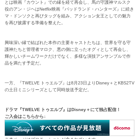
とは映画『カウント』での縁を経て再会し、馬の守護神マルスク
役のアン・ジヘはNetflix映画『バッドランド・ハンターズ』に続き
マ・ドンソクと再びタッグを組み、アクション女王としての魅力
を再び披露する準備を整えた。
興味深い縁で結ばれた本作の主要キャストたちは、世界を守る守
護神たちと管理者マロク、悪の側に立ったオグィとして再会し、
輝かしいチームワークだけでなく、多様な演技アンサンブルで作
品を満たす予定だ。
一方、『TWELVE トゥエルブ』は8月23日よりDisney＋とKBS2TV
の土日ミニシリーズとして同時放送予定だ。
ドラマ『TWELVE トゥエルブ』はDisney＋にて独占配信！
ご入会はこちらから↓