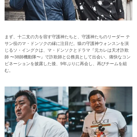
まず、十二支の力を宿す守護神たちと、守護神たちのリーダー テ
サン役のマ・ドンソクの縁に注目だ。猿の守護神ウォンスンを演
じるソ・イングクは、マ・ドンソクとドラマ『元カレは天才詐欺
師 〜38師機動隊〜』で詐欺師と公務員として出会い、痛快なコン
ビネーションを披露した後、9年ぶりに再会し、再びチームを組
む。