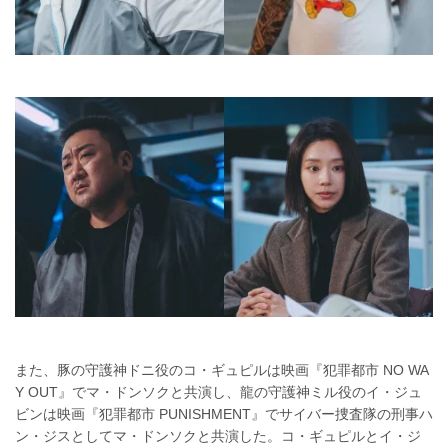
また、豚の守護神ドニ役のコ・ギュピルは映画『犯罪都市 NO WA
Y OUT』でマ・ドンソクと共演し、龍の守護神ミル役のイ・ジュ
ビンは映画『犯罪都市 PUNISHMENT』でサイバー捜査隊の刑事ハ
ン・ジスとしてマ・ドンソクと共演した。コ・ギュピルとイ・ジ