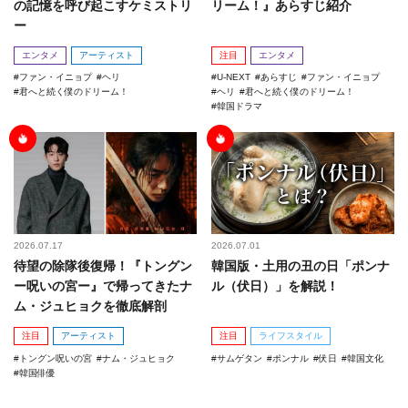
の記憶を呼び起こすケミストリ
リーム！』あらすじ紹介
ー
エンタメ
アーティスト
注目
エンタメ
ファン・イニョプ
ヘリ
U-NEXT
あらすじ
ファン・イニョプ
君へと続く僕のドリーム！
ヘリ
君へと続く僕のドリーム！
韓国ドラマ
2026.07.17
2026.07.01
待望の除隊後復帰！『トングン
韓国版・土用の丑の日「ポンナ
ー呪いの宮ー』で帰ってきたナ
ル（伏日）」を解説！
ム・ジュヒョクを徹底解剖
注目
アーティスト
注目
ライフスタイル
トングン呪いの宮
ナム・ジュヒョク
サムゲタン
ポンナル
伏日
韓国文化
韓国俳優