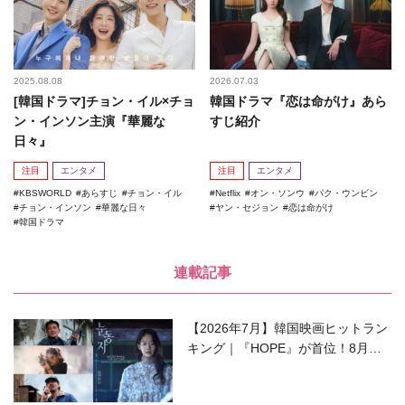
2025.08.08
2026.07.03
[韓国ドラマ]チョン・イル×チョ
韓国ドラマ『恋は命がけ』あら
ン・インソン主演『華麗な
すじ紹介
日々』
注目
エンタメ
注目
エンタメ
KBSWORLD
あらすじ
チョン・イル
Netflix
オン・ソンウ
パク・ウンビン
チョン・インソン
華麗な日々
ヤン・セジョン
恋は命がけ
韓国ドラマ
連載記事
【2026年7月】韓国映画ヒットラン
キング｜『HOPE』が首位！8月公
開の注目作は？