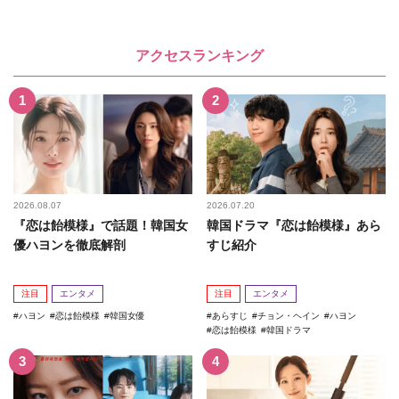
アクセスランキング
2026.08.07
2026.07.20
『恋は飴模様』で話題！韓国女
韓国ドラマ『恋は飴模様』あら
優ハヨンを徹底解剖
すじ紹介
注目
エンタメ
注目
エンタメ
ハヨン
恋は飴模様
韓国女優
あらすじ
チョン・ヘイン
ハヨン
恋は飴模様
韓国ドラマ