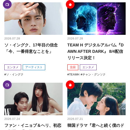
2026.07.28
2026.07.28
ソ・イングク、17年目の信念
TEAM H デジタルアルバム『D
「今、一番得意なことを」
AWN AFTER DARK』 8/4配信
リリース決定！
エンタメ
アーティスト
注目
エンタメ
ソ・イングク
TEAMH
チャン・グンソク
2026.07.24
2026.07.21
ファン・イニョプ＆ヘリ、初恋
韓国ドラマ『君へと続く僕のド