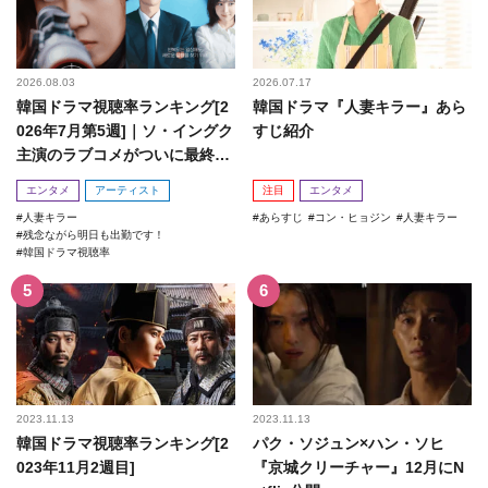
2026.08.03
2026.07.17
韓国ドラマ視聴率ランキング[2
韓国ドラマ『人妻キラー』あら
026年7月第5週]｜ソ・イングク
すじ紹介
主演のラブコメがついに最終
回！
エンタメ
アーティスト
注目
エンタメ
人妻キラー
あらすじ
コン・ヒョジン
人妻キラー
残念ながら明日も出勤です！
韓国ドラマ視聴率
2023.11.13
2023.11.13
韓国ドラマ視聴率ランキング[2
パク・ソジュン×ハン・ソヒ
023年11月2週目]
『京城クリーチャー』12月にN