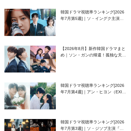
韓国ドラマ視聴率ランキング[2026
年7月第5週]｜ソ・イングク主演の
ラブコメがついに最終回！
【2026年8月】新作韓国ドラマまと
め｜ソン・ガンの帰還！孤独な天才
高校生ピアニスト役
韓国ドラマ視聴率ランキング[2026
年7月第4週]｜アン・ヒヨン（EXID
ハニ）復帰作『愛が来る』に注目！
韓国ドラマ視聴率ランキング[2026
年7月第3週]｜ソ・ジソブ主演『エ