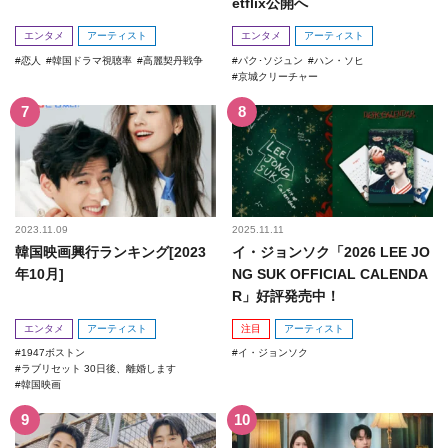
etflix公開へ
エンタメ
アーティスト
エンタメ
アーティスト
恋人
韓国ドラマ視聴率
高麗契丹戦争
パク･ソジュン
ハン・ソヒ
京城クリーチャー
2023.11.09
2025.11.11
韓国映画興行ランキング[2023
イ・ジョンソク「2026 LEE JO
年10月]
NG SUK OFFICIAL CALENDA
R」好評発売中！
エンタメ
アーティスト
注目
アーティスト
1947ボストン
イ・ジョンソク
ラブリセット 30日後、離婚します
韓国映画