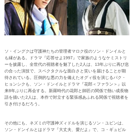
ソ・イングクは守護神たちの管理者マロク役のソン・ドンイルと
も縁がある。ドラマ『応答せよ1997』で家族のようなケミストリ
ーを披露し、全世代の視聴者を魅了した2人は、13年ぶりに再び息
の合った演技で、スペクタクルな面白さと笑いを届けることが期
待されている。圧倒的な悪の力を備えたオグィ役を演じるパク・
ヒョンシクも、ソン・ドンイルとドラマ『花郎＜ファラン＞』以
来8年ぶりに再会する。新羅時代の花郎と師匠の関係で熱い成長物
語を描いた2人は、本作で対立する緊張感あふれる関係で視聴者を
引き付けるだろう。
その他にも、ネズミの守護神ズィドルを演じるソン・ユビンは、
ソン・ドンイルとはドラマ『大丈夫、愛だよ』で、コ・ギュピル