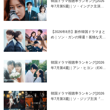
韓国ドラマ視聴率ランキング[2026
年7月第5週]｜ソ・イングク主演の
ラブコメがついに最終回！
【2026年8月】新作韓国ドラマまと
め｜ソン・ガンの帰還！孤独な天才
高校生ピアニスト役
韓国ドラマ視聴率ランキング[2026
年7月第4週]｜アン・ヒヨン（EXID
ハニ）復帰作『愛が来る』に注目！
韓国ドラマ視聴率ランキング[2026
年7月第3週]｜ソ・ジソブ主演『エ
ージェント・キム』が勢い加速！