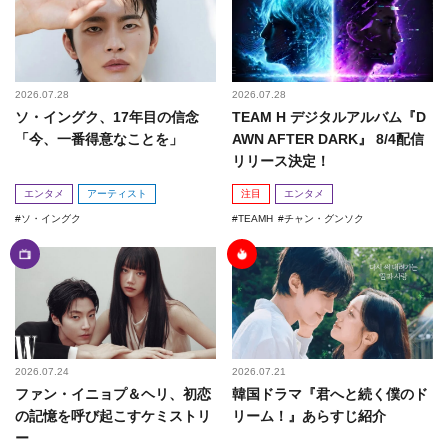
2026.07.28
2026.07.28
ソ・イングク、17年目の信念
TEAM H デジタルアルバム『D
「今、一番得意なことを」
AWN AFTER DARK』 8/4配信
リリース決定！
エンタメ
アーティスト
注目
エンタメ
ソ・イングク
TEAMH
チャン・グンソク
2026.07.24
2026.07.21
ファン・イニョプ＆ヘリ、初恋
韓国ドラマ『君へと続く僕のド
の記憶を呼び起こすケミストリ
リーム！』あらすじ紹介
ー