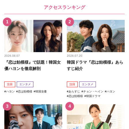
アクセスランキング
2026.08.07
2026.07.20
『恋は飴模様』で話題！韓国女
韓国ドラマ『恋は飴模様』あら
優ハヨンを徹底解剖
すじ紹介
注目
エンタメ
注目
エンタメ
ハヨン
恋は飴模様
韓国女優
あらすじ
チョン・ヘイン
ハヨン
恋は飴模様
韓国ドラマ