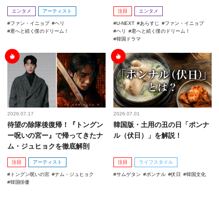
エンタメ
アーティスト
注目
エンタメ
ファン・イニョプ
ヘリ
U-NEXT
あらすじ
ファン・イニョプ
君へと続く僕のドリーム！
ヘリ
君へと続く僕のドリーム！
韓国ドラマ
2026.07.17
2026.07.01
待望の除隊後復帰！『トングン
韓国版・土用の丑の日「ポンナ
ー呪いの宮ー』で帰ってきたナ
ル（伏日）」を解説！
ム・ジュヒョクを徹底解剖
注目
アーティスト
注目
ライフスタイル
トングン呪いの宮
ナム・ジュヒョク
サムゲタン
ポンナル
伏日
韓国文化
韓国俳優