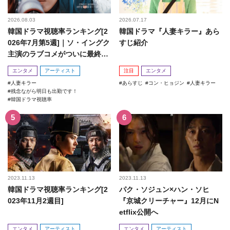
2026.08.03
2026.07.17
韓国ドラマ視聴率ランキング[2
韓国ドラマ『人妻キラー』あら
026年7月第5週]｜ソ・イングク
すじ紹介
主演のラブコメがついに最終
回！
エンタメ
アーティスト
注目
エンタメ
人妻キラー
あらすじ
コン・ヒョジン
人妻キラー
残念ながら明日も出勤です！
韓国ドラマ視聴率
2023.11.13
2023.11.13
韓国ドラマ視聴率ランキング[2
パク・ソジュン×ハン・ソヒ
023年11月2週目]
『京城クリーチャー』12月にN
etflix公開へ
エンタメ
アーティスト
エンタメ
アーティスト