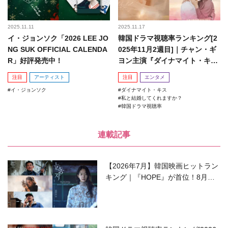
2025.11.11
2025.11.17
イ・ジョンソク「2026 LEE JO
韓国ドラマ視聴率ランキング[2
NG SUK OFFICIAL CALENDA
025年11月2週目]｜チャン・ギ
R」好評発売中！
ヨン主演『ダイナマイト・キ
ス』がランクイン！
注目
アーティスト
注目
エンタメ
イ・ジョンソク
ダイナマイト・キス
私と結婚してくれますか？
韓国ドラマ視聴率
連載記事
【2026年7月】韓国映画ヒットラン
キング｜『HOPE』が首位！8月公
開の注目作は？