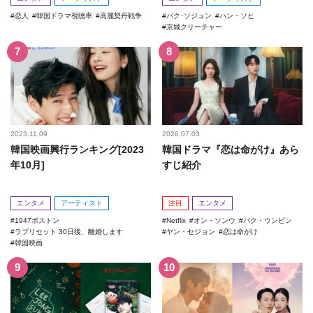
恋人
韓国ドラマ視聴率
高麗契丹戦争
パク･ソジュン
ハン・ソヒ
京城クリーチャー
2023.11.09
2026.07.03
韓国映画興行ランキング[2023
韓国ドラマ『恋は命がけ』あら
年10月]
すじ紹介
エンタメ
アーティスト
注目
エンタメ
1947ボストン
Netflix
オン・ソンウ
パク・ウンビン
ラブリセット 30日後、離婚します
ヤン・セジョン
恋は命がけ
韓国映画