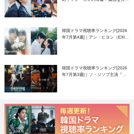
高校生ピアニスト役
韓国ドラマ視聴率ランキング[2026
年7月第4週]｜アン・ヒヨン（EXID
ハニ）復帰作『愛が来る』に注目！
韓国ドラマ視聴率ランキング[2026
年7月第3週]｜ソ・ジソブ主演『エ
ージェント・キム』が勢い加速！