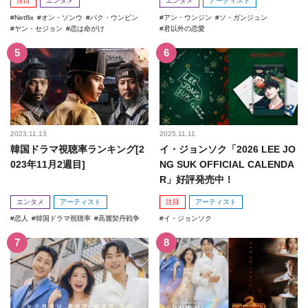
注目
エンタメ
エンタメ
アーティスト
Netflix
オン・ソンウ
パク・ウンビン
アン・ウンジン
ソ・ガンジュン
ヤン・セジョン
恋は命がけ
君以外の恋愛
2023.11.13
2025.11.11
韓国ドラマ視聴率ランキング[2
イ・ジョンソク「2026 LEE JO
023年11月2週目]
NG SUK OFFICIAL CALENDA
R」好評発売中！
エンタメ
アーティスト
注目
アーティスト
恋人
韓国ドラマ視聴率
高麗契丹戦争
イ・ジョンソク