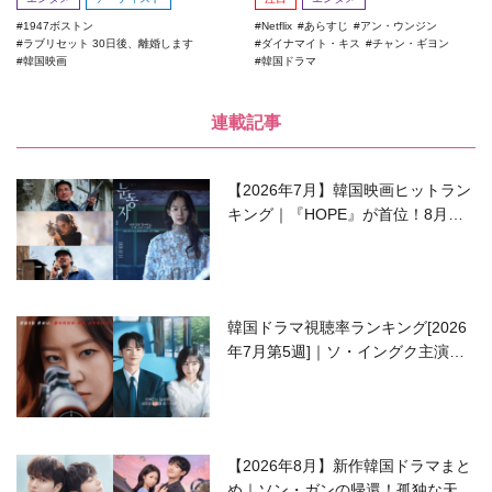
1947ボストン
Netflix
あらすじ
アン・ウンジン
ラブリセット 30日後、離婚します
ダイナマイト・キス
チャン・ギヨン
韓国映画
韓国ドラマ
連載記事
【2026年7月】韓国映画ヒットラン
キング｜『HOPE』が首位！8月公
開の注目作は？
韓国ドラマ視聴率ランキング[2026
年7月第5週]｜ソ・イングク主演の
ラブコメがついに最終回！
【2026年8月】新作韓国ドラマまと
め｜ソン・ガンの帰還！孤独な天才