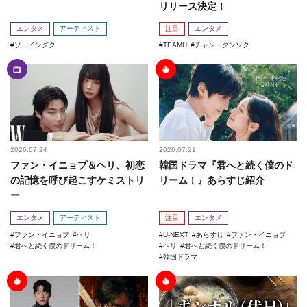
リリース決定！
エンタメ
アーティスト
注目
エンタメ
ソ・イングク
TEAMH
チャン・グンソク
2026.07.24
2026.07.21
ファン・イニョプ＆ヘリ、初恋
韓国ドラマ『君へと続く僕のド
の記憶を呼び起こすケミストリ
リーム！』あらすじ紹介
ー
エンタメ
アーティスト
注目
エンタメ
ファン・イニョプ
ヘリ
U-NEXT
あらすじ
ファン・イニョプ
君へと続く僕のドリーム！
ヘリ
君へと続く僕のドリーム！
韓国ドラマ