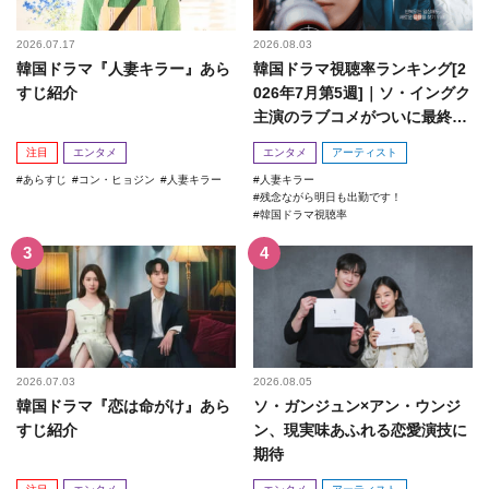
2026.07.17
2026.08.03
韓国ドラマ『人妻キラー』あら
韓国ドラマ視聴率ランキング[2
すじ紹介
026年7月第5週]｜ソ・イングク
主演のラブコメがついに最終
回！
注目
エンタメ
エンタメ
アーティスト
あらすじ
コン・ヒョジン
人妻キラー
人妻キラー
残念ながら明日も出勤です！
韓国ドラマ視聴率
2026.07.03
2026.08.05
韓国ドラマ『恋は命がけ』あら
ソ・ガンジュン×アン・ウンジ
すじ紹介
ン、現実味あふれる恋愛演技に
期待