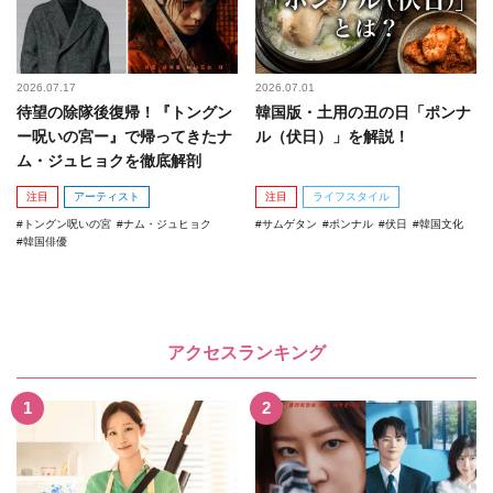
2026.07.17
2026.07.01
待望の除隊後復帰！『トングン
韓国版・土用の丑の日「ポンナ
ー呪いの宮ー』で帰ってきたナ
ル（伏日）」を解説！
ム・ジュヒョクを徹底解剖
注目
アーティスト
注目
ライフスタイル
トングン呪いの宮
ナム・ジュヒョク
サムゲタン
ポンナル
伏日
韓国文化
韓国俳優
アクセスランキング