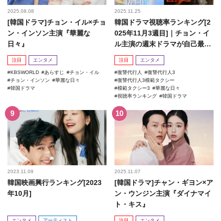
2025.08.08
2025.11.25
[韓国ドラマ]チョン・イル×チョ
韓国ドラマ視聴率ランキング[2
ン・インソン主演『華麗な
025年11月3週目]｜チョン・イ
日々』
ル主演の週末ドラマが自己最高
記録を更新！
注目
エンタメ
注目
エンタメ
KBSWORLD
あらすじ
チョン・イル
復讐代行人
復讐代行人3
チョン・インソン
華麗な日々
復讐代行人3模範タクシー
韓国ドラマ
模範タクシー3
華麗な日々
視聴率ランキング
韓国ドラマ
2023.11.09
2025.11.07
韓国映画興行ランキング[2023
[韓国ドラマ]チャン・ギヨン×ア
年10月]
ン・ウンジン主演『ダイナマイ
ト・キス』
エンタメ
アーティスト
注目
エンタメ