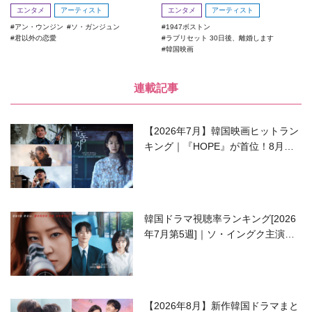
エンタメ
アーティスト
エンタメ
アーティスト
アン・ウンジン
ソ・ガンジュン
1947ボストン
君以外の恋愛
ラブリセット 30日後、離婚します
韓国映画
連載記事
【2026年7月】韓国映画ヒットラン
キング｜『HOPE』が首位！8月公
開の注目作は？
韓国ドラマ視聴率ランキング[2026
年7月第5週]｜ソ・イングク主演の
ラブコメがついに最終回！
【2026年8月】新作韓国ドラマまと