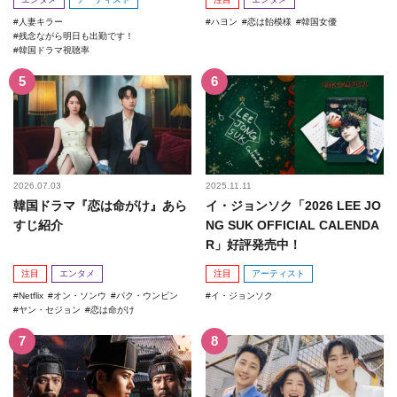
人妻キラー
ハヨン
恋は飴模様
韓国女優
残念ながら明日も出勤です！
韓国ドラマ視聴率
2026.07.03
2025.11.11
韓国ドラマ『恋は命がけ』あら
イ・ジョンソク「2026 LEE JO
すじ紹介
NG SUK OFFICIAL CALENDA
R」好評発売中！
注目
エンタメ
注目
アーティスト
Netflix
オン・ソンウ
パク・ウンビン
イ・ジョンソク
ヤン・セジョン
恋は命がけ