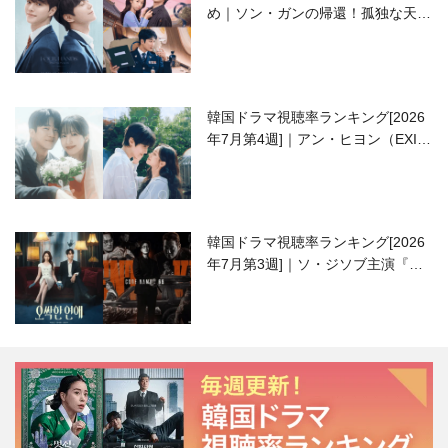
め｜ソン・ガンの帰還！孤独な天才
高校生ピアニスト役
韓国ドラマ視聴率ランキング[2026
年7月第4週]｜アン・ヒヨン（EXID
ハニ）復帰作『愛が来る』に注目！
韓国ドラマ視聴率ランキング[2026
年7月第3週]｜ソ・ジソブ主演『エ
ージェント・キム』が勢い加速！