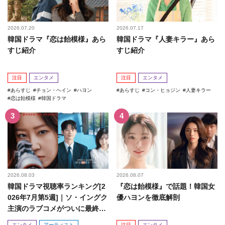
2026.07.20
2026.07.17
韓国ドラマ『恋は飴模様』あら
韓国ドラマ『人妻キラー』あら
すじ紹介
すじ紹介
注目
エンタメ
注目
エンタメ
あらすじ
チョン・ヘイン
ハヨン
あらすじ
コン・ヒョジン
人妻キラー
恋は飴模様
韓国ドラマ
2026.08.03
2026.08.07
韓国ドラマ視聴率ランキング[2
『恋は飴模様』で話題！韓国女
026年7月第5週]｜ソ・イングク
優ハヨンを徹底解剖
主演のラブコメがついに最終
回！
エンタメ
アーティスト
注目
エンタメ