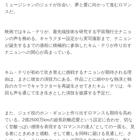
ミュージシャンのジェイが出会い、夢と愛に向かって進むロマン
スだ。
映画ではキム・テリが、最先端技術を研究する宇宙飛行士ナニョ
ンの声を務める。キャラクター設定から実写撮影まで、ナニョン
が誕生するまでの過程に積極的に参加したキム・テリが作り出す
ナニョンへの関心が高まっている。
キム・テリが初めて吹き替えに挑戦するナニョンが期待される理
由は、まさに彼女の演技力にある。作品ごとに細やかな熱演と独
自のカラーでキャラクターを再誕生させてきたキム・テリは、今
回も声を通じて生き生きとした演技を披露する予定だ。
また、ジェイ役のホン・ギョンと作り出すロマンスも期待を高め
ている。2億2500万kmの超長距離恋愛という設定に合わせ、切な
く甘酸っぱい感情を表現する“ロマンスの達人”としての一面も、見
る者にときめきと感動、そして癒しを同時に届ける見通しだ。さ