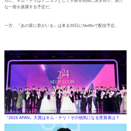
らに、キム・テリはナニョンとして宇宙を自由に泳ぎ回り、新た
な一面を披露する予定だ。
一方、『あの星に君がいる』は来る30日にNetflixで配信予定。
『2024 APAN』大賞はキム・テリ！その他気になる受賞者は？