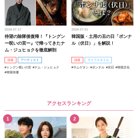
2026.07.17
2026.07.01
待望の除隊後復帰！『トングン
韓国版・土用の丑の日「ポンナ
ー呪いの宮ー』で帰ってきたナ
ル（伏日）」を解説！
ム・ジュヒョクを徹底解剖
注目
アーティスト
注目
ライフスタイル
トングン呪いの宮
ナム・ジュヒョク
サムゲタン
ポンナル
伏日
韓国文化
韓国俳優
アクセスランキング