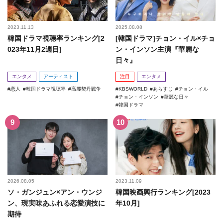
2023.11.13
2025.08.08
韓国ドラマ視聴率ランキング[2
[韓国ドラマ]チョン・イル×チョ
023年11月2週目]
ン・インソン主演『華麗な
日々』
エンタメ
アーティスト
注目
エンタメ
恋人
韓国ドラマ視聴率
高麗契丹戦争
KBSWORLD
あらすじ
チョン・イル
チョン・インソン
華麗な日々
韓国ドラマ
2026.08.05
2023.11.09
ソ・ガンジュン×アン・ウンジ
韓国映画興行ランキング[2023
ン、現実味あふれる恋愛演技に
年10月]
期待