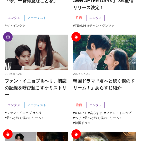
「今、一番得意なことを」
AWN AFTER DARK』 8/4配信
リリース決定！
エンタメ
アーティスト
注目
エンタメ
ソ・イングク
TEAMH
チャン・グンソク
2026.07.24
2026.07.21
ファン・イニョプ＆ヘリ、初恋
韓国ドラマ『君へと続く僕のド
の記憶を呼び起こすケミストリ
リーム！』あらすじ紹介
ー
エンタメ
アーティスト
注目
エンタメ
ファン・イニョプ
ヘリ
U-NEXT
あらすじ
ファン・イニョプ
君へと続く僕のドリーム！
ヘリ
君へと続く僕のドリーム！
韓国ドラマ