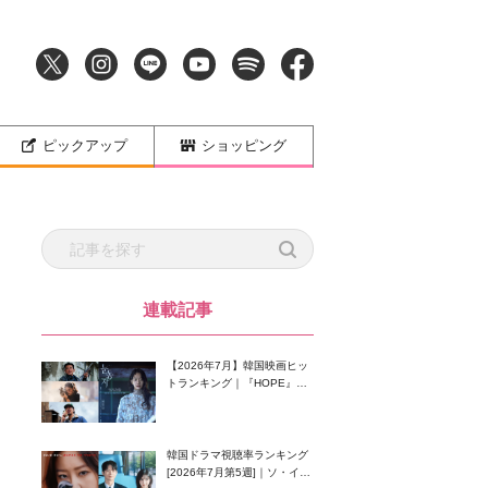
ピックアップ
ショッピング
連載記事
【2026年7月】韓国映画ヒッ
トランキング｜『HOPE』が
首位！8月公開の注目作は？
韓国ドラマ視聴率ランキング
[2026年7月第5週]｜ソ・イン