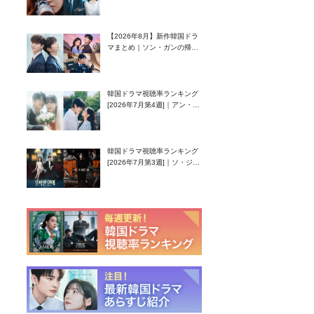
グク主演のラブコメがついに
最終回！
【2026年8月】新作韓国ドラ
マまとめ｜ソン・ガンの帰
還！孤独な天才高校生ピアニ
スト役
韓国ドラマ視聴率ランキング
[2026年7月第4週]｜アン・ヒ
ヨン（EXID ハニ）復帰作
『愛が来る』に注目！
韓国ドラマ視聴率ランキング
[2026年7月第3週]｜ソ・ジソ
ブ主演『エージェント・キ
ム』が勢い加速！