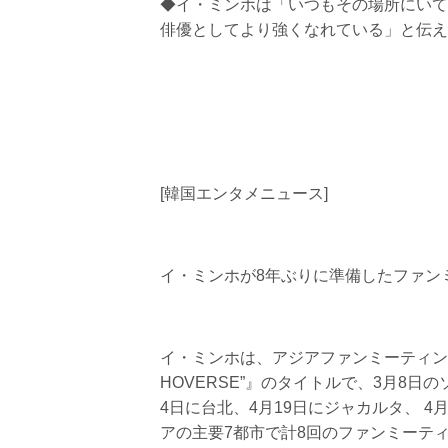
◆イ・ミンホは「いつもその場所にいて
俳優としてより強くなれている」と伝え
[韓国エンタメニュース]
イ・ミンホが8年ぶりに準備したファン
イ・ミンホは、アジアファンミーティングツアー『2
HOVERSE”』のタイトルで、3月8日
4日に台北、4月19日にジャカルタ、 4
アの主要7都市で計8回のファンミーテ