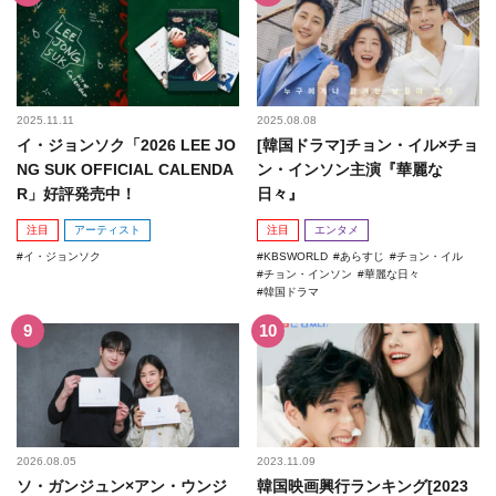
2025.11.11
2025.08.08
イ・ジョンソク「2026 LEE JO
[韓国ドラマ]チョン・イル×チョ
NG SUK OFFICIAL CALENDA
ン・インソン主演『華麗な
R」好評発売中！
日々』
注目
アーティスト
注目
エンタメ
イ・ジョンソク
KBSWORLD
あらすじ
チョン・イル
チョン・インソン
華麗な日々
韓国ドラマ
2026.08.05
2023.11.09
ソ・ガンジュン×アン・ウンジ
韓国映画興行ランキング[2023