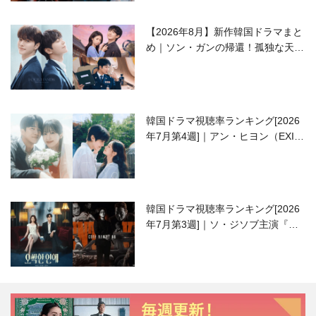
【2026年8月】新作韓国ドラマまと
め｜ソン・ガンの帰還！孤独な天才
高校生ピアニスト役
韓国ドラマ視聴率ランキング[2026
年7月第4週]｜アン・ヒヨン（EXID
ハニ）復帰作『愛が来る』に注目！
韓国ドラマ視聴率ランキング[2026
年7月第3週]｜ソ・ジソブ主演『エ
ージェント・キム』が勢い加速！