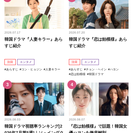
2026.07.17
2026.07.20
韓国ドラマ『人妻キラー』あら
韓国ドラマ『恋は飴模様』あら
すじ紹介
すじ紹介
注目
エンタメ
注目
エンタメ
あらすじ
コン・ヒョジン
人妻キラー
あらすじ
チョン・ヘイン
ハヨン
恋は飴模様
韓国ドラマ
2026.08.03
2026.08.07
韓国ドラマ視聴率ランキング[2
『恋は飴模様』で話題！韓国女
026年7月第5週]｜ソ・イングク
優ハヨンを徹底解剖