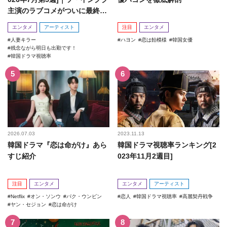
主演のラブコメがついに最終
回！
エンタメ
アーティスト
注目
エンタメ
人妻キラー
ハヨン
恋は飴模様
韓国女優
残念ながら明日も出勤です！
韓国ドラマ視聴率
2026.07.03
2023.11.13
韓国ドラマ『恋は命がけ』あら
韓国ドラマ視聴率ランキング[2
すじ紹介
023年11月2週目]
注目
エンタメ
エンタメ
アーティスト
Netflix
オン・ソンウ
パク・ウンビン
恋人
韓国ドラマ視聴率
高麗契丹戦争
ヤン・セジョン
恋は命がけ