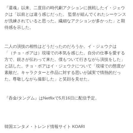
『還魂』以来、二度目の時代劇アクションに挑戦したイ・ジェウ
クは「以前とは違う感じだった。 監督が組んでくれたシーケンス
が洗練されていると思った。繊細なアクションが多かった」と期
待感を示した。
二人の演技の相性はどうだったのだろうか。イ・ジェウクは
「（チョ・ボアは）現場での本気を感じた。自分の仕事を愛する
方で、鋭さが伝わって来た。僕もついて行きながら演技をした」
と話した。チョ・ボアはイ・ジェウクについて「現場での態度が
素敵だ。キャラクターと作品に対する思いが誠実で情熱的だっ
た。尊敬しながら撮影した」と笑顔を見せた。
『呑金/タングム』はNetflixで5月16日に配信予定。
韓国エンタメ・トレンド情報サイト KOARI