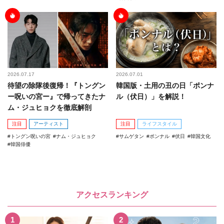
2026.07.17
2026.07.01
待望の除隊後復帰！『トングン
韓国版・土用の丑の日「ポンナ
ー呪いの宮ー』で帰ってきたナ
ル（伏日）」を解説！
ム・ジュヒョクを徹底解剖
注目
アーティスト
注目
ライフスタイル
トングン呪いの宮
ナム・ジュヒョク
サムゲタン
ポンナル
伏日
韓国文化
韓国俳優
アクセスランキング