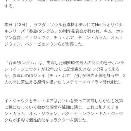
する。
本日（13日）、ラマダ・ソウル新道林ホテルにてNetflixオリジナ
ルシリーズ『呑金/タングム』の制作発表会が行われ、キム・ホン
ソン監督、イ・ジェウク、チョ・ボア、チョン・ガラム、オム・
ジウォン、パク・ビョンウンらが出席した。
『呑金/タングム』は、失踪した朝鮮時代最大の商団の息子ホンラ
ン（イ・ジェウク）が12年ぶりに記憶喪失となって帰って来る
が、腹違いの姉ジェイ（チョ・ボア）だけが彼の正体を疑う中、2
人の間に芽生える感情を描いたミステリーメロドラマ時代劇だ。
イ・ジェウクとチョ・ボアはお互いを疑って警戒しながらも次第
に気になっていく微妙な感情を繊細に演じ、これに加えてチョ
ン・ガラム、オム・ジウォン、パク・ビョンウン・キム・ジェウ
クらが多彩で個性的なキャラクターを演じた。