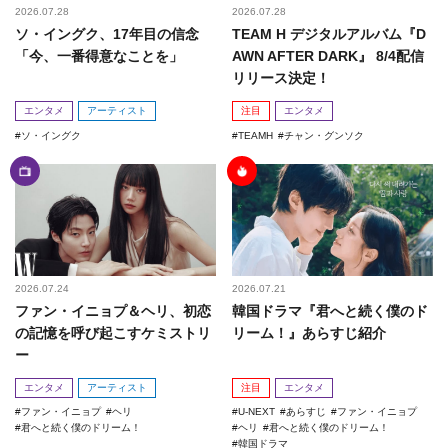
2026.07.28
2026.07.28
ソ・イングク、17年目の信念
TEAM H デジタルアルバム『D
「今、一番得意なことを」
AWN AFTER DARK』 8/4配信
リリース決定！
エンタメ
アーティスト
注目
エンタメ
ソ・イングク
TEAMH
チャン・グンソク
2026.07.24
2026.07.21
ファン・イニョプ＆ヘリ、初恋
韓国ドラマ『君へと続く僕のド
の記憶を呼び起こすケミストリ
リーム！』あらすじ紹介
ー
エンタメ
アーティスト
注目
エンタメ
ファン・イニョプ
ヘリ
U-NEXT
あらすじ
ファン・イニョプ
君へと続く僕のドリーム！
ヘリ
君へと続く僕のドリーム！
韓国ドラマ