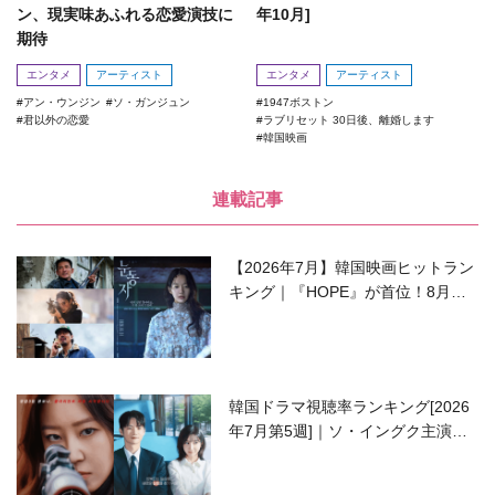
ン、現実味あふれる恋愛演技に
年10月]
期待
エンタメ
アーティスト
エンタメ
アーティスト
アン・ウンジン
ソ・ガンジュン
1947ボストン
君以外の恋愛
ラブリセット 30日後、離婚します
韓国映画
連載記事
【2026年7月】韓国映画ヒットラン
キング｜『HOPE』が首位！8月公
開の注目作は？
韓国ドラマ視聴率ランキング[2026
年7月第5週]｜ソ・イングク主演の
ラブコメがついに最終回！